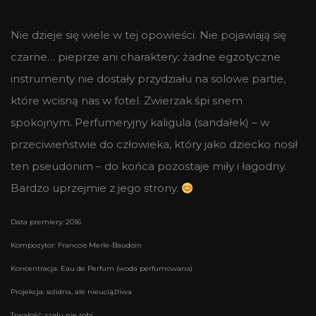
Nie dzieje się wiele w tej opowieści. Nie pojawiają się
czarne… pieprze ani charaktery; żadne egzotyczne
instrumenty nie dostały przydziału na solowe partie,
które wcisną nas w fotel. Zwierzak śpi snem
spokojnym. Perfumeryjny kaligula (sandałek) – w
przeciwieństwie do człowieka, który jako dziecko nosił
ten pseudonim – do końca pozostaje miły i łagodny.
Bardzo uprzejmie z jego strony.
Data premiery: 2016
Kompozytor: Francois Merle-Baudoin
Koncentracja: Eau de Perfum (woda perfumowana)
Projekcja: solidna, ale nieuciążliwa
Trwałość: szału nie robi