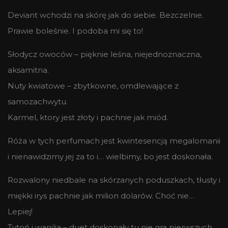
Deviant wchodzi na skórę jak do siebie. Bezczelnie.
Prawie boleśnie. I podoba mi się to!
Słodycz owoców – pięknie leśna, niejednoznaczna,
aksamitna.
Nuty kwiatowe – zbytkowne, omdlewające z
samozachwytu.
Karmel, ktory jest złoty i pachnie jak miód.
Róża w tych perfumach jest kwintesencją megalomanii
i nienawidzimy jej za to i… wielbimy, bo jest doskonała.
Rozwalony niedbale na skórzanych poduszkach, tłusty i
miękki irys pachnie jak milion dolarów. Choć nie…
Lepiej!
Tytoń i wanilia – duet doskonały tu nie gra pierwszych