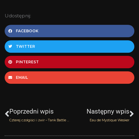
Udostępnij:
FACEBOOK
TWITTER
PINTEREST
EMAIL
Prev
N
Poprzedni wpis
Następny wpis
Czterej czołgiści i żwir – Tank Battle Lush
Eau de Mystique Wesker