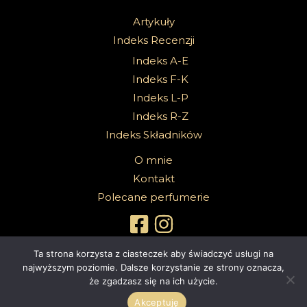
Artykuły
Indeks Recenzji
Indeks A-E
Indeks F-K
Indeks L-P
Indeks R-Z
Indeks Składników
O mnie
Kontakt
Polecane perfumerie
Ta strona korzysta z ciasteczek aby świadczyć usługi na
najwyższym poziomie. Dalsze korzystanie ze strony oznacza,
że zgadzasz się na ich użycie.
Copyright 2026 @Sabbath Of Senses |
Z dumą wspierane przez
4ec.eu - strony www i sklepy internetowe
Akceptuję