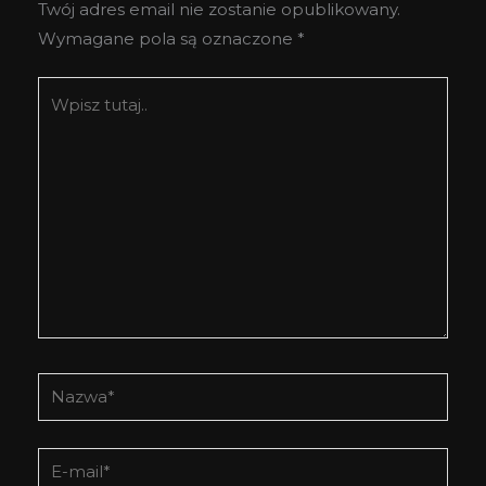
Twój adres email nie zostanie opublikowany.
Wymagane pola są oznaczone
*
Wpisz
tutaj..
Nazwa*
E-