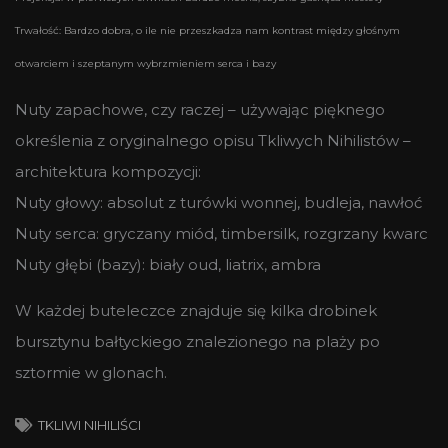
Trwałość: Bardzo dobra, o ile nie przeszkadza nam kontrast między głośnym
otwarciem i szeptanym wybrzmieniem serca i bazy
Nuty zapachowe, czy raczej – używając pięknego
określenia z oryginalnego opisu Tkliwych Nihilistów –
architektura kompozycji:
Nuty głowy: absolut z turówki wonnej, budleja, nawłoć
Nuty serca: gryczany miód, timbersilk, rozgrzany kwarc
Nuty głębi (bazy): biały oud, liatrix, ambra
W każdej buteleczce znajduje się kilka drobinek
bursztynu bałtyckiego znalezionego na plaży po
sztormie w glonach.
TKLIWI NIHILIŚCI