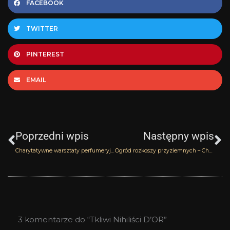
FACEBOOK
TWITTER
PINTEREST
EMAIL
Prev
N
Poprzedni wpis
Następny wpis
Charytatywne warsztaty perfumeryjne – fotorelacje
Ogród rozkoszy przyziemnych – Chevalier Vert Olympic Orchids
3 komentarze do “Tkliwi Nihiliści D’OR”