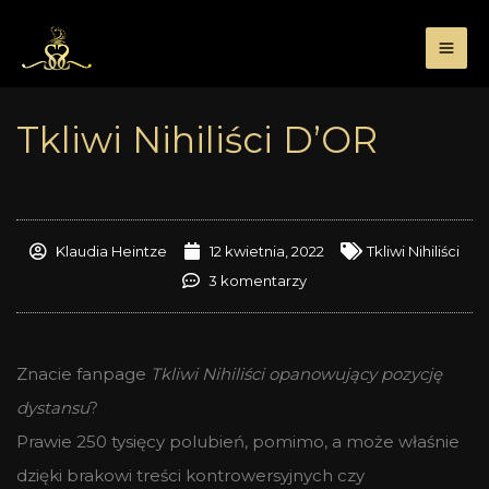
Przejdź
do
treści
Tkliwi Nihiliści D’OR
Klaudia Heintze
12 kwietnia, 2022
Tkliwi Nihiliści
3 komentarzy
Znacie fanpage
Tkliwi Nihiliści opanowujący pozycję
dystansu
?
Prawie 250 tysięcy polubień, pomimo, a może właśnie
dzięki brakowi treści kontrowersyjnych czy