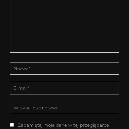
Nazwa*
E-
mail*
Witryna
internetowa
Zapamiętaj moje dane w tej przeglądarce