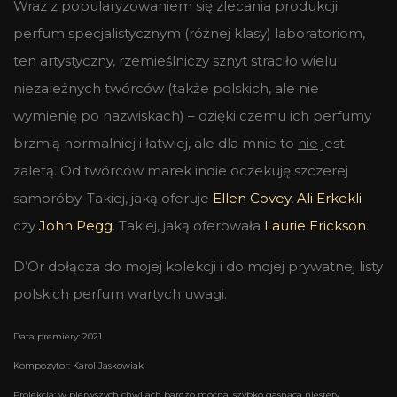
Wraz z popularyzowaniem się zlecania produkcji
perfum specjalistycznym (różnej klasy) laboratoriom,
ten artystyczny, rzemieślniczy sznyt straciło wielu
niezależnych twórców (także polskich, ale nie
wymienię po nazwiskach) – dzięki czemu ich perfumy
brzmią normalniej i łatwiej, ale dla mnie to
nie
jest
zaletą. Od twórców marek indie oczekuję szczerej
samoróby. Takiej, jaką oferuje
Ellen Covey
,
Ali Erkekli
czy
John Pegg
. Takiej, jaką oferowała
Laurie Erickson
.
D’Or dołącza do mojej kolekcji i do mojej prywatnej listy
polskich perfum wartych uwagi.
Data premiery: 2021
Kompozytor: Karol Jaskowiak
Projekcja: w pierwszych chwilach bardzo mocna, szybko gasnąca niestety