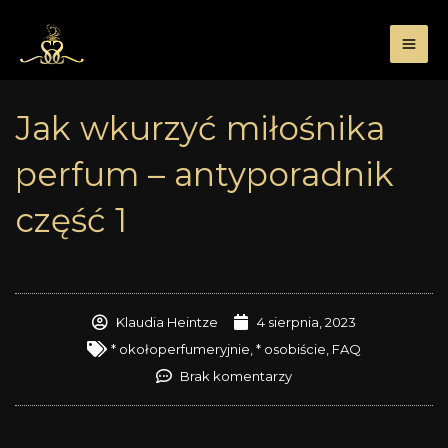
Przejdź
do
treści
Jak wkurzyć miłośnika
perfum – antyporadnik
część 1
Klaudia Heintze
4 sierpnia, 2023
* okołoperfumeryjnie
,
* osobiście
,
FAQ
Brak komentarzy