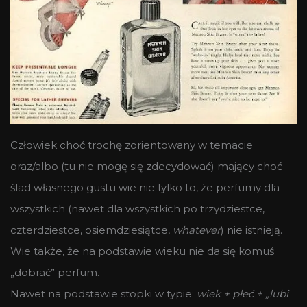
Człowiek choć trochę zorientowany w temacie
oraz/albo (tu nie mogę się zdecydować) mający choć
ślad własnego gustu wie nie tylko to, że perfumy dla
wszystkich (nawet dla wszystkich po trzydziestce,
czterdziestce, osiemdziesiątce,
whatever
) nie istnieją.
Wie także, że na podstawie wieku nie da się komuś
„dobrać” perfum.
Nawet na podstawie stopki w typie:
wiek + płeć + „lubi