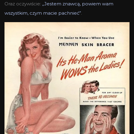
Oraz oczywiście:
„Jestem znawcą, powiem wam
wszystkim, czym macie pachnieć”
.