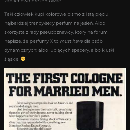
zapachowo prezentować.
Taki człowiek kupi kolorowe pismo z listą pięciu
najbardziej trendy/sexy perfum na jesień. Albo
skorzysta z rady pseudoznawcy, który na forum
napisze, że perfumy X to
must have
dla osób
dynamicznych; albo lubiących spacery, albo kluski
śląskie.