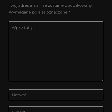
Twój adres email nie zostanie opublikowany.
Wymagane pola są oznaczone
*
Wpisz
tutaj..
Nazwa*
E-