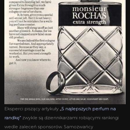
Eksperci piszący artykuły
„5 najlepszych perfum na
randkę”
zwykle są dziennikarzami robiącymi rankingi
wedle zaleceń sponsorów. Samozwańcy