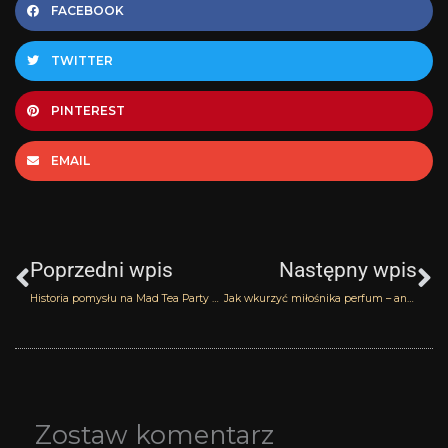
FACEBOOK
TWITTER
PINTEREST
EMAIL
Prev
N
Poprzedni wpis
Następny wpis
Historia pomysłu na Mad Tea Party Le Frag
Jak wkurzyć miłośnika perfum – antyporadnik część 2
Zostaw komentarz