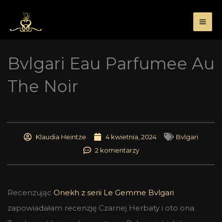
Przejdź
do
treści
Bvlgari Eau Parfumee Au
The Noir
Klaudia Heintze
4 kwietnia, 2024
Bvlgari
2 komentarzy
Recenzując
Onekh z serii Le Gemme Bvlgari
zapowiadałam recenzję Czarnej Herbaty i oto ona.