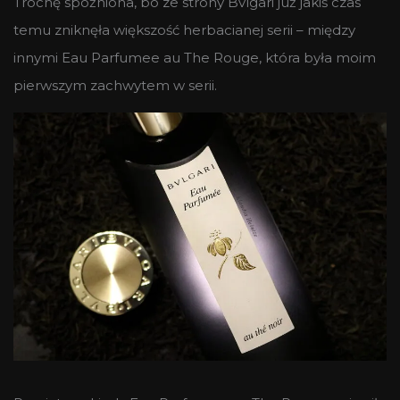
Trochę spóźniona, bo ze strony Bvlgari już jakiś czas
temu zniknęła większość herbacianej serii – między
innymi Eau Parfumee au The Rouge, która była moim
pierwszym zachwytem w serii.