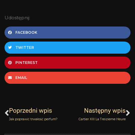
Udostępnij:
FACEBOOK
TWITTER
PINTEREST
EMAIL
Prev
N
Poprzedni wpis
Następny wpis
Jak poprawić trwałość perfum?
Cartier XIII La Treizieme Heure