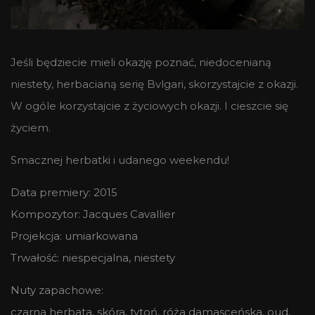
Jeśli będziecie mieli okazję poznać, niedocenianą
niestety, herbacianą serię Bvlgari, skorzystajcie z okazji.
W ogóle korzystajcie z życiowych okazji. I cieszcie się
życiem.
Smacznej herbatki i udanego weekendu!
Data premiery: 2015
Kompozytor: Jacques Cavallier
Projekcja: umiarkowana
Trwałość: niespecjalna, niestety
Nuty zapachowe:
czarna herbata, skóra, tytoń, róża damasceńska, oud,