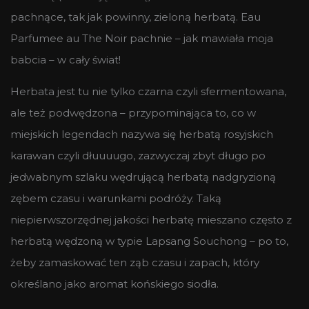
pachnące, tak jak powinny, zieloną herbatą. Eau
Parfumee au The Noir pachnie – jak mawiała moja
babcia – w cały świat!
Herbata jest tu nie tylko czarna czyli sfermentowana,
ale też podwędzona – przypominająca to, co w
miejskich legendach nazywa się herbatą rosyjskich
karawan czyli dłuuuugo, zazwyczaj zbyt długo po
jedwabnym szlaku wędrującą herbatą nadgryzioną
zębem czasu i warunkami podróży. Taką
niepierwszorzędnej jakości herbatę mieszano często z
herbatą wędzoną w typie Lapsang Souchong – po to,
żeby zamaskować ten ząb czasu i zapach, który
określano jako aromat końskiego siodła.