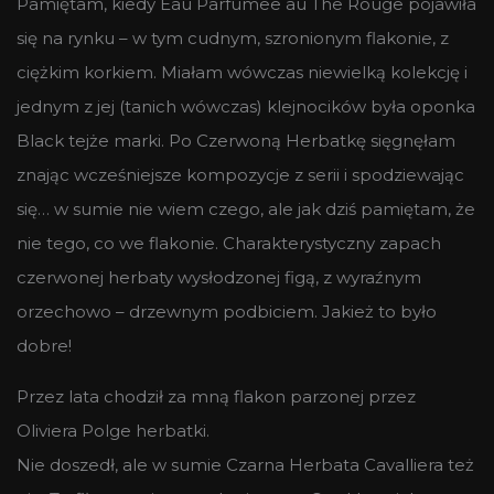
Pamiętam, kiedy Eau Parfumee au The Rouge pojawiła
się na rynku – w tym cudnym, szronionym flakonie, z
ciężkim korkiem. Miałam wówczas niewielką kolekcję i
jednym z jej (tanich wówczas) klejnocików była oponka
Black tejże marki. Po Czerwoną Herbatkę sięgnęłam
znając wcześniejsze kompozycje z serii i spodziewając
się… w sumie nie wiem czego, ale jak dziś pamiętam, że
nie tego, co we flakonie. Charakterystyczny zapach
czerwonej herbaty wysłodzonej figą, z wyraźnym
orzechowo – drzewnym podbiciem. Jakież to było
dobre!
Przez lata chodził za mną flakon parzonej przez
Oliviera Polge herbatki.
Nie doszedł, ale w sumie Czarna Herbata Cavalliera też