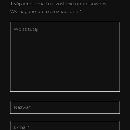
Twój adres email nie zostanie opublikowany.
Wymagane pola są oznaczone
*
Wpisz
tutaj..
Nazwa*
E-