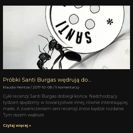
Próbki Santi Burgas wędrują do…
Klaudia Heintze
2017-10-08
9 komentarzy
Cykl recenzji Santi Burgas dobiegł końca. Nadchodzący
tydzień spędzimy w towarzystwie innej, równie interesującej,
marki. A zwieńczeniem serii recenzji znów będzie rozdanie.
Tym razem większe.
Czytaj więcej »