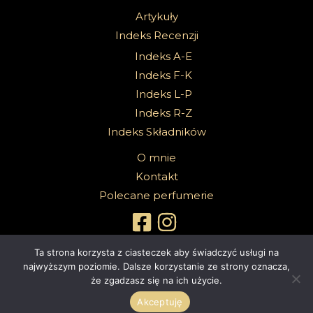
Artykuły
Indeks Recenzji
Indeks A-E
Indeks F-K
Indeks L-P
Indeks R-Z
Indeks Składników
O mnie
Kontakt
Polecane perfumerie
Ta strona korzysta z ciasteczek aby świadczyć usługi na
najwyższym poziomie. Dalsze korzystanie ze strony oznacza,
że zgadzasz się na ich użycie.
Copyright 2026 @Sabbath Of Senses |
Z dumą wspierane przez
4ec.eu - strony www i sklepy internetowe
Akceptuję