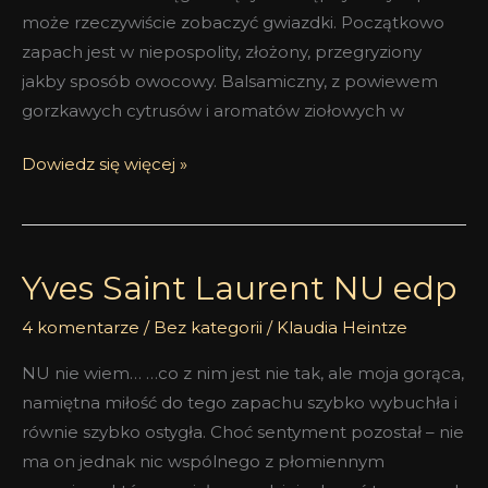
może rzeczywiście zobaczyć gwiazdki. Początkowo
zapach jest w niepospolity, złożony, przegryziony
jakby sposób owocowy. Balsamiczny, z powiewem
gorzkawych cytrusów i aromatów ziołowych w
Dowiedz się więcej »
Yves Saint Laurent NU edp
Yves
Saint
4 komentarze
/
Bez kategorii
/
Klaudia Heintze
Laurent
NU
NU nie wiem… …co z nim jest nie tak, ale moja gorąca,
edp
namiętna miłość do tego zapachu szybko wybuchła i
równie szybko ostygła. Choć sentyment pozostał – nie
ma on jednak nic wspólnego z płomiennym