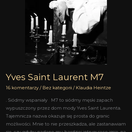
Yves Saint Laurent M7
16 komentarzy
/
Bez kategorii
/
Klaudia Heintze
. Siódmy wspaniały M7 to siódmy męski zapach
wypuszczony przez dom mody Yves Saint Laurenta.
Tajemnicza nazwa okazuje się prosta do granic
możliwości. Mnie to nie przeszkadza, ale zastanawiam
się, czy gdyby nadano mu bardziej intrygujące imię, na