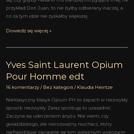
przykład Don Juan, to nie byłby odbierany inaczej, a
co za tym idzie nie zyskałby większej
Dowiedz się więcej »
Yves Saint Laurent Opium
Yves
Saint
Pour Homme edt
Laurent
Opium
16 komentarzy
/
Bez kategorii
/
Klaudia Heintze
Pour
Nieklasyczny klasyk Opium PH to zapach w niezwykły
Homme
sposób niezwykły. Zaraz spróbuję to uzasadnić.
edt
Zaczyna się uderzeniem anyżu. Nie wiem, czy
gwiaździstego, ale nierozważny niuchacz, który
niefrasobliwie zaciągnie się tym wstępnym wykopem