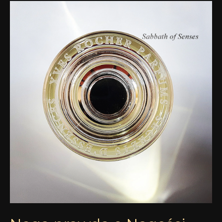
Naga
prawda
o
Nagości
–
Accord
Chic
Yves
Rocher