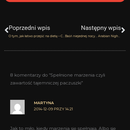
Prev
N
Poprzedni wpis
Następny wpis
O tym, jak łatwo przejść na dietę – Chocolat Il Profvmo
Baśń niejednej nocy… Arabian Nights Jesus del Pozo
8 komentarzy do “Spełnione marzenia czyli
zawartość tajemniczej paczuszki”
MARTYNA
2014-12-09 PRZY 14:21
Jak to miło, kiedy marzenia się spełniają. Albo się