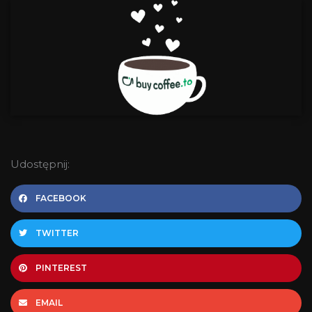
Udostępnij:
FACEBOOK
TWITTER
PINTEREST
EMAIL