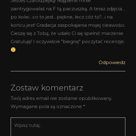
Jesteś czarodziejką! Najpierw mnie
zaintrygowalaś na F tą paczuszką. A teraz zdjęcia…
po kolei…co to jest…piękne, lecz cóż to?…i na
końcu jest! Gradacja zaspokajania mojej cieawości.
Cieszę się z Tobą, że udało Ci się spełnić marzenie.
Gratuluję! I oczywiście "biegnę" poczytać recenzje.
Odpowiedz
Zostaw komentarz
Twój adres email nie zostanie opublikowany.
Wymagane pola są oznaczone
*
Wpisz
tutaj..