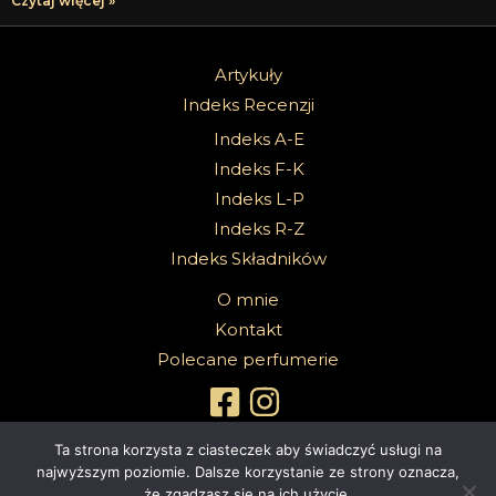
Czytaj więcej »
Artykuły
Indeks Recenzji
Indeks A-E
Indeks F-K
Indeks L-P
Indeks R-Z
Indeks Składników
O mnie
Kontakt
Polecane perfumerie
Ta strona korzysta z ciasteczek aby świadczyć usługi na
najwyższym poziomie. Dalsze korzystanie ze strony oznacza,
że zgadzasz się na ich użycie.