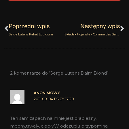
Prev
N
Poprzedni wpis
Następny wpis
Serge Lutens Rahat Loukoum
Składak trojański – Comme des Garcons Monocle Scent One: Hinoki
2 komentarze do “Serge Lutens Daim Blond”
ANONIMOWY
2011-09-04 PRZY 17:20
Ten sam zapach na mnie jest drapieżny,
mocny,trwały, ciepły.W odczuciu przypomina