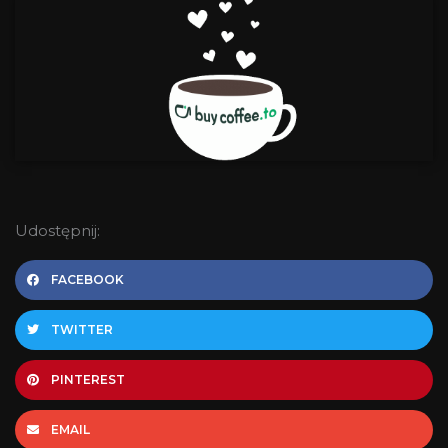
Udostępnij:
FACEBOOK
TWITTER
PINTEREST
EMAIL