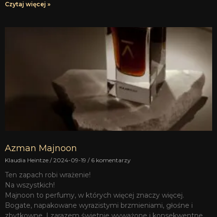
Czytaj więcej »
Azman Majnoon
Klaudia Heintze
2024-09-19
6 komentarzy
Ten zapach robi wrażenie!
Na wszystkich!
Majnoon to perfumy, w których więcej znaczy więcej.
Bogate, napakowane wyrazistymi brzmieniami, głośne i
zbytkowne. I zarazem świetnie wyważone i konsekwentne.