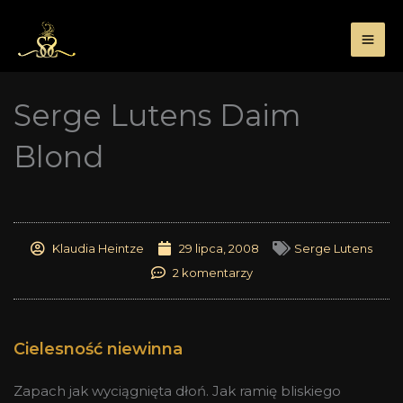
Przejdź
do
treści
Serge Lutens Daim
Blond
Klaudia Heintze
29 lipca, 2008
Serge Lutens
2 komentarzy
Cielesność niewinna
Zapach jak wyciągnięta dłoń. Jak ramię bliskiego