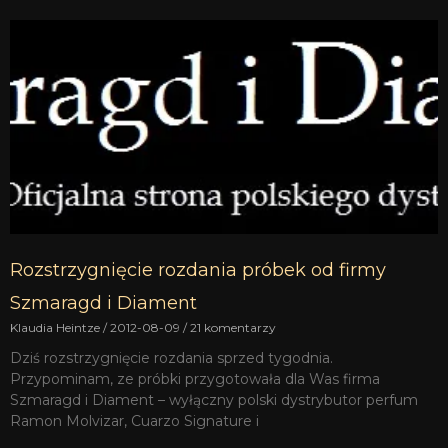
Rozstrzygnięcie rozdania próbek od firmy
Szmaragd i Diament
Klaudia Heintze
2012-08-09
21 komentarzy
Dziś rozstrzygnięcie rozdania sprzed tygodnia.
Przypominam, ze próbki przygotowała dla Was firma
Szmaragd i Diament – wyłączny polski dystrybutor perfum
Ramon Molvizar, Cuarzo Signature i