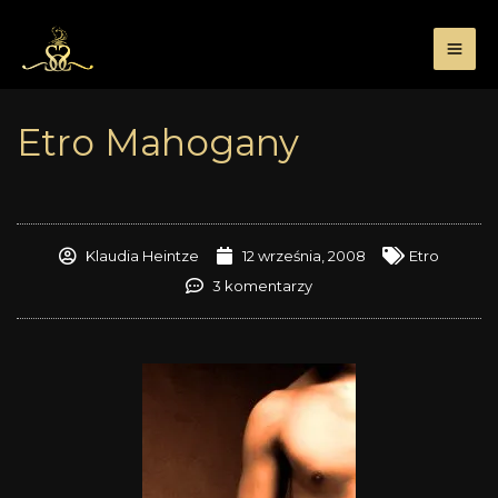
Przejdź
do
treści
Etro Mahogany
Klaudia Heintze
12 września, 2008
Etro
3 komentarzy