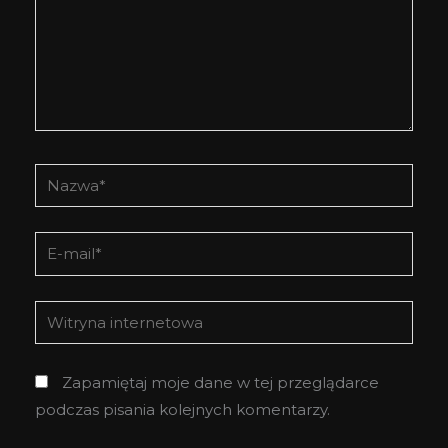
Nazwa*
E-
mail*
Witryna
internetowa
Zapamiętaj moje dane w tej przeglądarce
podczas pisania kolejnych komentarzy.