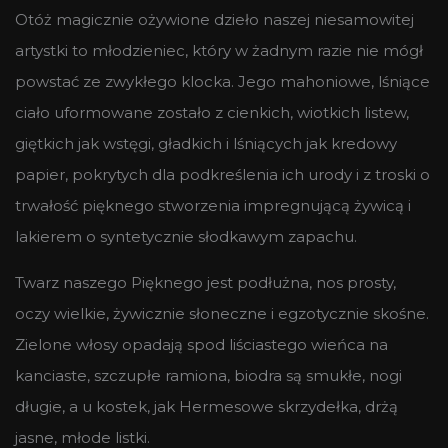
Otóż magicznie ożywione dzieło naszej niesamowitej
artystki to młodzieniec, który w żadnym razie nie mógł
powstać ze zwykłego klocka. Jego mahoniowe, lśniące
ciało uformowane zostało z cienkich, wiotkich listew,
giętkich jak wstęgi, gładkich i lśniących jak kredowy
papier, pokrytych dla podkreślenia ich urody i z troski o
trwałość pięknego stworzenia impregnującą żywicą i
lakierem o syntetycznie słodkawym zapachu.
Twarz naszego Pięknego jest podłużna, nos prosty,
oczy wielkie, żywicznie słoneczne i egzotycznie skośne.
Zielone włosy opadają spod liściastego wieńca na
kanciaste, szczupłe ramiona, biodra są smukłe, nogi
długie, a u kostek, jak Hermesowe skrzydełka, drżą
jasne, młode listki.