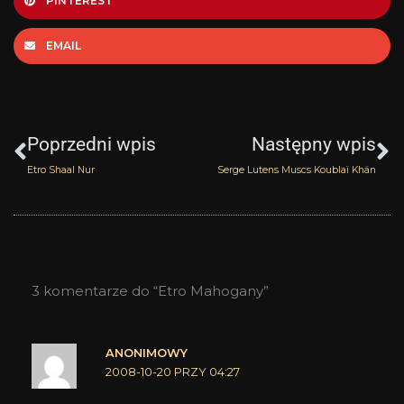
PINTEREST
EMAIL
Prev
N
Poprzedni wpis
Następny wpis
Etro Shaal Nur
Serge Lutens Muscs Koublaï Khän
3 komentarze do “Etro Mahogany”
ANONIMOWY
2008-10-20 PRZY 04:27