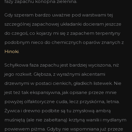
fazy zapachu konopna zielenina.
Gdy szperam bardzo uważnie pod warstwami tej
szczególnej zapachowej układanki docieram jeszcze
do czegoś, co kojarzy mi się z zapachem terpentyny
podobnym nieco do chemicznych oparów znanych z
Hinoki
.
Schyłkowa faza zapachu jest bardziej wyciszona, niż
jego rozkwit. Głębsza, z wyraźnymi akcentami
drzewnymi w postaci cienkich, gładkich listewek. Nie
jest też tak ekspansywna, jak opisane przeze mnie
powyżej olfaktoryczne cuda, lecz przyskórna, letnia.
Żywica i drewno podbite są tu zmysłową ambrą
muśniętą (ale nie zabełtaną) krztyną wanilii i mydlanym
powiewem piżma. Gdyby nie wspomniana już przeze