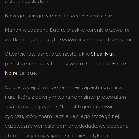
ciało jak gęsty dym.
Niczego takiego w mojej flaszce nie znalazłam.
Mahoń w zapachu Etro to blask w koronie drzewa, to
wiotkie gałązki pokryte swawolącymi na wietrze liśćmi.
Otwarcie jest jasne, przejrzyste jak w
Shaal Nur
,
przestrzenne jak w Lutensowskim Chene lub
Encre
Noire
Lalique.
Od pierwszej chwili, po sam kres zapachu brzmi w nim
nuta, którą z pewnym wahaniem zinterpretowałam
jaka cyprysową żywicę. Nie jest to jednak żywica
cyprysu, który znam, lecz jakiejś jego szczególnej,
egzotycznie wyniosłej odmiany, dodatkowo poddana
obróbce wydobywającej z niej niespotykaną,