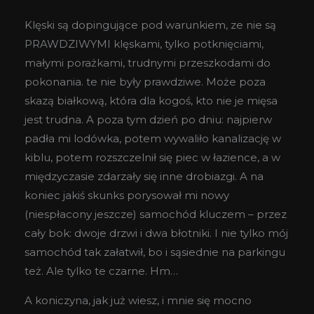
Klęski są dopingujące pod warunkiem, ze nie są
PRAWDZIWYMI klęskami, tylko potknięciami,
małymi porażkami, trudnymi przeszkodami do
pokonania. te nie były prawdziwe. Może poza
skazą białkową, która dla kogoś, kto nie je mięsa
jest trudna. A poza tym dzień po dniu: najpierw
padła mi lodówka, potem wywaliło kanalizację w
kiblu, potem rozszczelnił się piec w łazience, a w
międzyczasie zdarzały się inne drobiazgi. A na
koniec jakiś skunks porysował mi nowy
(niespłacony jeszcze) samochód kluczem – przez
cały bok: dwoje drzwi i dwa błotniki. I nie tylko mój
samochód tak załatwił, bo i sąsiednie na parkingu
też. Ale tylko te czarne. Hm…
A koniczyna, jak już wiesz, i mnie się mocno