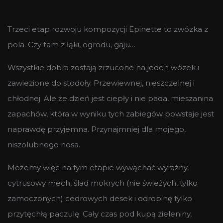
Trzeci etap rozwoju kompozycji Epinette to zwózka z
pola. Czy tam z łąki, ogrodu, gaju…
Wszystkie dobra zostają zrzucone na jeden wózek i
zawiezione do stodoły. Przewiewnej, nieszczelnej i
chłodnej. Ale że dzień jest ciepły i nie pada, mieszanina
zapachów, która w wyniku tych zabiegów powstaje jest
naprawdę przyjemna. Przynajmniej dla mojego,
niszolubnego nosa.
Możemy więc na tym etapie wywąchać wyraźny,
cytrusowy mech, ślad mokrych (nie świeżych, tylko
zamoczonych) cedrowych desek i odrobinę tylko
przytęchłą paczulę. Cały czas pod kupą zieleniny,