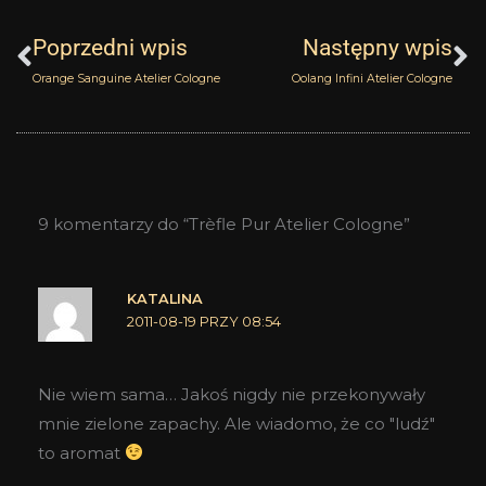
Prev
N
Poprzedni wpis
Następny wpis
Orange Sanguine Atelier Cologne
Oolang Infini Atelier Cologne
9 komentarzy do “Trèfle Pur Atelier Cologne”
KATALINA
2011-08-19 PRZY 08:54
Nie wiem sama… Jakoś nigdy nie przekonywały
mnie zielone zapachy. Ale wiadomo, że co "ludź"
to aromat