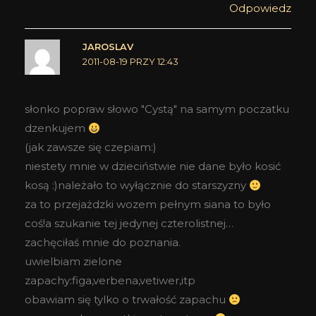
Odpowiedz
JAROSLAV
2011-08-19 PRZY 12:43
słonko popraw słowo "Cystą" na samym poczatku
dzenkujem
(jak zawsze się czepiam:)
niestety mnie w dzieciństwie nie dane było kosić
kosą :)należało to wyłącznie do starszyzny
za to przejażdzki wozem pełnym siana to było
coś!a szukanie tej jedynej czterolistnej…
zachęciłaś mnie do poznania.
uwielbiam zielone
zapachy:figa,verbena,vetiwer,itp
obawiam się tylko o trwałość zapachu