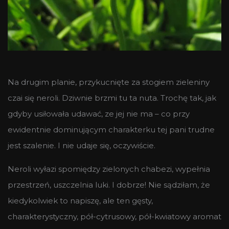
Na drugim planie, przykucnięte za stogiem zieleniny
czai się neroli. Dziwnie brzmi tu ta nuta. Trochę tak, jak
gdyby usiłowała udawać, ze jej nie ma – co przy
ewidentnie dominującym charakterku tej pani trudne
jest szalenie. I nie udaje się, oczywiście.
Neroli wyłazi spomiędzy zielonych chabezi, wypełnia
przestrzeń, uszczelnia luki. I dobrze! Nie sądziłam, że
kiedykolwiek to napiszę, ale ten gęsty,
charakterystyczny, pół-cytrusowy, pół-kwiatowy aromat