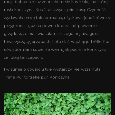
moja babka nie raz zdarzało mi się kosić łąkę, na której
rosła koniczyna. Kosić tak zwyczajnie, kosą. Czynność
wydawała mi się tak normalna, użytkowa (choć również
przyjemna, a już na pewno lepsza, niż plewienie
grządek), że nie zwracałam szczególnej uwagi, na
towarzyszący jej zapach. I oto dziś, wąchając Trèfle Pur
uświadomiłam sobie, że wiem, jak pachnie koniczyna. I
że lubię ten zapach.
I w sumie o otwarciu tyle wystarczy. Pierwsza nuta
Trèfle Pur to trèfle pur. Koniczyna.