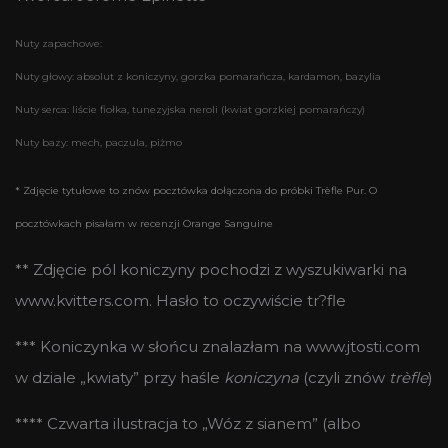
Nuty zapachowe:
Nuty głowy: absolut z koniczyny, gorzka pomarańcza, kardamon, bazylia
Nuty serca: liście fiołka, tunezyjska neroli (kwiat gorzkiej pomarańczy)
Nuty bazy: mech, paczula, piżmo
* Zdjęcie tytułowe to znów pocztówka dołączona do próbki Trèfle Pur. O
pocztówkach pisałam w recenzji Orange Sanguine
** Zdjęcie pól koniczyny pochodzi z wyszukiwarki na
www.kvitters.com. Hasło to oczywiście tr?fle
*** Koniczynka w słońcu znalazłam na www.jtosti.com
w dziale „kwiaty” przy haśle
koniczyna
(czyli znów
trèfle
)
**** Czwarta ilustracja to „Wóz z sianem” (albo