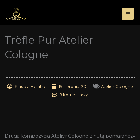
Przejdź
do
treści
Trèfle Pur Atelier
Cologne
Klaudia Heintze
19 sierpnia, 2011
Atelier Cologne
9 komentarzy
.
Druga kompozycja Atelier Cologne z nutą pomarańczy