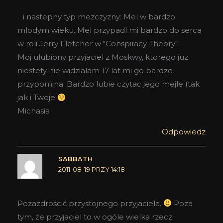
…i nastepny typ mezczyzny: Mel w bardzo
mlodym wieku. Mel przypadl mi bardzo do serca
w roli Jerry Fletcher w "Conspiracy Theory".
Moj ulubiony przyjaciel z Moskwy, ktorego juz
niestety nie widzialam 17 lat mi go bardzo
przypomina. Bardzo lubie czytac jego mejle (tak
jak i Twoje
Michasia
Odpowiedz
SABBATH
2011-08-19 PRZY 14:18
Pozazdrościć przystojnego przyjaciela.
Poza
tym, że przyjaciel to w ogóle wielka rzecz.