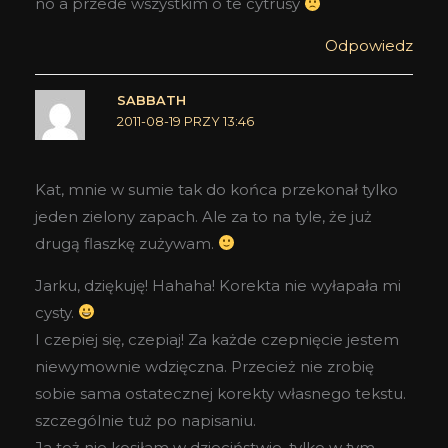
no a przede wszystkim o te cytrusy
Odpowiedz
SABBATH
2011-08-19 PRZY 13:46
Kat, mnie w sumie tak do końca przekonał tylko
jeden zielony zapach. Ale za to na tyle, że już
drugą flaszkę zużywam.
Jarku, dziękuję! Hahaha! Korekta nie wyłapała mi
cysty.
I czepiej się, czepiaj! Za każde czepnięcie jestem
niewymownie wdzięczna. Przecież nie zrobię
sobie sama ostatecznej korekty własnego tekstu.
szczególnie tuż po napisaniu.
Ja też nie kosiłam w dzieciństwie, tylko w tym