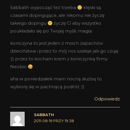
Sabbath wypocząć też trzeba
klęski są
czasami dopingujące, ale nikomu nie życzę
takiego dopingu
życzę Ci aby wszystko
poukładało się po Twojej myśli :magia:
koniczyna to jest jeden z moich zapachów
dzieciństwa i przez to mój nos szaleje jak go czuję
:)) przez to kocham krem z koniczynką firmy
Neobio
aha w poniedziałek mam nocną służbę to
wybiorę się w pachnącą podróż :))
Odpowiedz
SABBATH
2011-08-19 PRZY 19:38