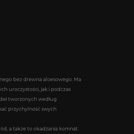
dlanego bez drewna aloesowego. Ma
h uroczystości, jak i podczas
dzideł tworzonych według
yskać przychylność swych
ód, a także to okadzania komnat.