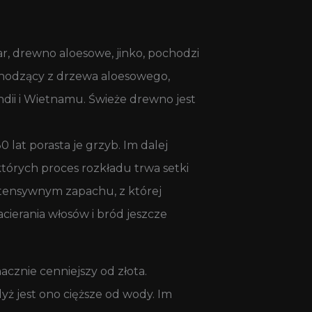
ar, drewno aloesowe, jinko, pochodzi
chodzący z drzewa aloesowego,
ndii i Wietnamu. Świeże drewno jest
lat porasta je grzyb. Im dalej
tórych proces rozkładu trwa setki
ntensywnym zapachu, z której
ierania włosów i bród jeszcze
acznie cenniejszy od złota.
ż jest ono cięższe od wody. Im