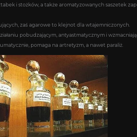
ztabek i stożków, a także aromatyzowanych saszetek z
ujących, zaś agarowe to klejnot dla wtajemniczonych.
ziałaniu pobudzającym, antyastmatycznym i wzmacniając
matycznie, pomaga na artretyzm, a nawet paraliż.