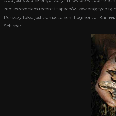
Oud jest składnikiem, o którym niewiele wiadomo. Sam
zamieszczeniem recenzji zapachów zawierających tę 
Poniższy tekst jest tłumaczeniem fragmentu
„Kleines
Schirner.