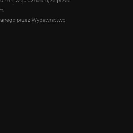
o nim, więc uznałam, że przed
m.
anego przez Wydawnictwo