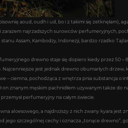
ownię aoud, oudh i ud, bo i z takimi się zetknęłam), ag
 i zarazem najrzadszych surowców perfumeryjnych, po
go stanu Assam, Kambodży, Indonezji, bardzo rzadko Tajla
meryjnego drewno staje się dopiero kiedy przez 50 – 80 
. Najcenniejsze jest jednak drewno obumarłych drzew, k
owe – ciemna, pochodząca z wnętrza pnia substancja o i
 był on znanym męskim pachnidłem używanym także do nac
przemysł perfumeryjny na całym świecie.
wna aloesowego, a najdroższy z nich zwany kyara jest zn
 jego szczególnej cechy i oznacza „tonące drewno”, gdy