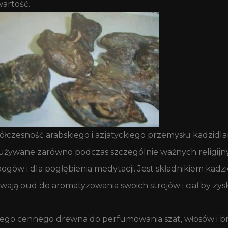
wartość.
współczesność arabskiego i azjatyckiego przemysłu kadzi
 używane zarówno podczas szczególnie ważnych religijnyc
 bogów i dla pogłębienia medytacji. Jest składnikiem ka
ywają oud do aromatyzowania swoich strojów i ciał by z
 tego cennego drewna do perfumowania szat, włosów i br