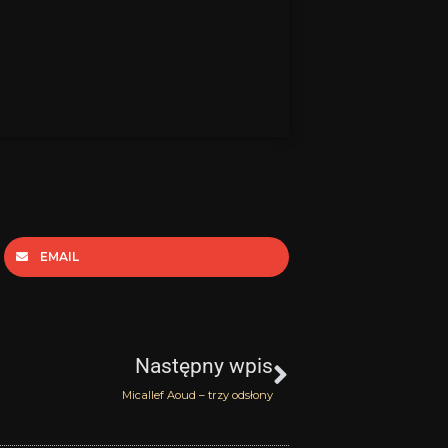
EMAIL
Następny
Następny wpis
Micallef Aoud – trzy odsłony