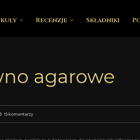
ykuły
Recenzje
Składniki
P
ewno agarowe
15 komentarzy