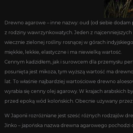
Drewno agarowe – inne nazwy: oud (od siebie dodam pis
z rodziny wawrzynkowatych. Jeden z najcenniejszych
wiecznie zielonej rośliny rosnącej w górach indyjskie
miękkie, lekkie, elastyczne i ma niewielką wartość.
Cennym kadzidłem, jak i surowcem dla przemysłu perfu
posunięta jest mikoza, tym wyższą wartość ma drewno
lat. To właśnie najbardziej wartościowe drewno aloes
wyrabia się cenny olej agarowy. W krajach arabskich
przed epoką wód kolońskich. Obecnie używany przez 
W Japonii rozróżniane jest sześć różnych rodzajów dre
Jinko – japońska nazwa drewna agarowego pochodzi od