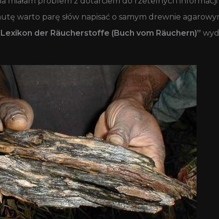
a miałam problem z dotarciem do rzetelnych informacji 
nutę warto parę słów napisać o samym drewnie agarowy
 Lexikon der Räucherstoffe (Buch vom Räuchern)”
wyd