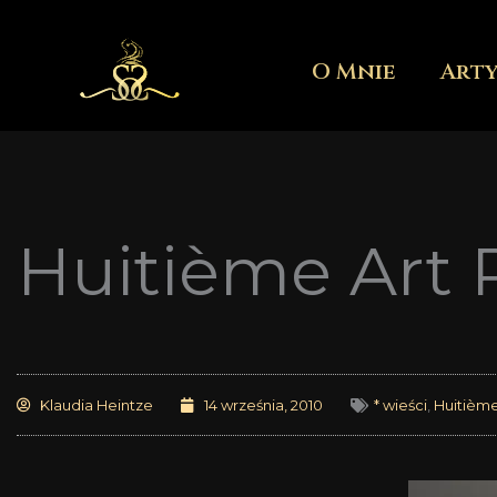
Przejdź
do
O Mnie
Art
treści
Huitième Art 
Klaudia Heintze
14 września, 2010
* wieści
,
Huitième