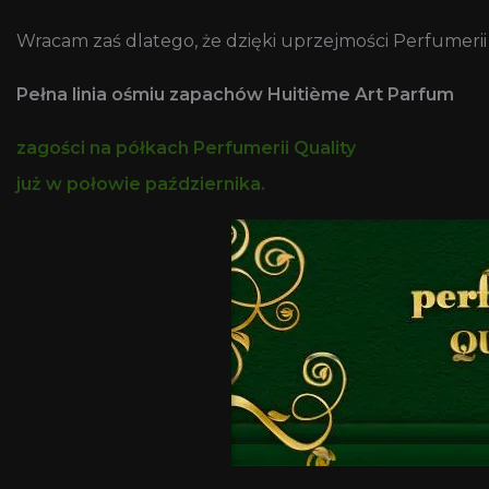
Wracam zaś dlatego, że dzięki uprzejmości Perfumerii
Pełna linia ośmiu zapachów Huitième Art Parfum
zagości na półkach Perfumerii Quality
już w połowie października.