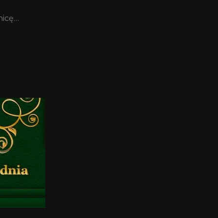
nicę…