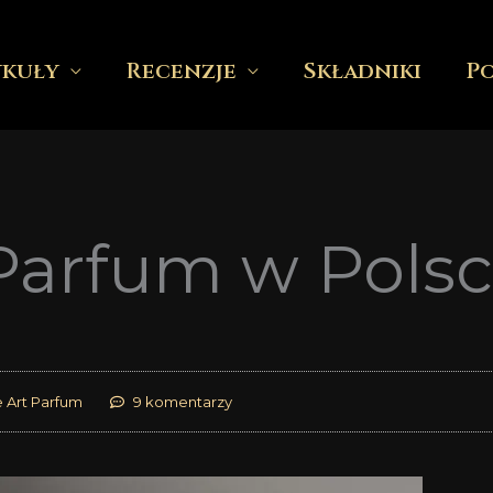
ykuły
Recenzje
Składniki
P
Parfum w Polsc
 Art Parfum
9 komentarzy