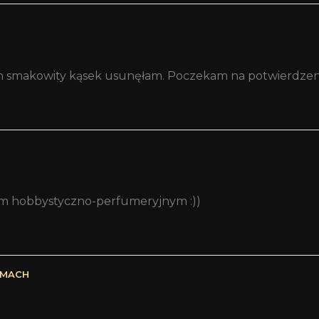
uż ten smakowity kąsek usunęłam. Poczekam na potwierdz
tym hobbystyczno-perfumeryjnym :))
UMACH