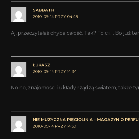
SABBATH
2010-09-14 PRZY 04:49
Aj, przeczytałaś chyba całość. Tak? To ciii… Bo j
ŁUKASZ
2010-09-14 PRZY 14:34
No no, znajomości i układy rządzą światem, także 
NIE MUZYCZNA PIĘCIOLINIA - MAGAZYN O PERF
2010-09-14 PRZY 14:59