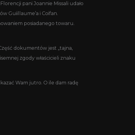
lorencji pani Joannie Missali udało
ów Guiillaume’a i Coifan.
ponowaniem posiadanego towaru.
Część dokumentów jest „tajna,
isemnej zgody właścicieli znaku
kazać Wam jutro. O ile dam radę