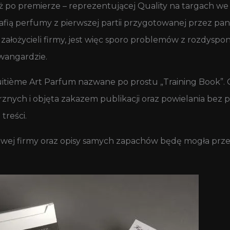
ż po premierze – reprezentującej Quality na targach we F
rafią perfumy z pierwszej partii przygotowanej przez pan
założycieli firmy, jest więc sporo problemów z rozdys
awangardzie.
itième Art Parfum nazwane po prostu „Training Book”. 
ych i objęta zakazem publikacji oraz powielania bez p
treści.
owej firmy oraz opisy samych zapachów będę mogła prze