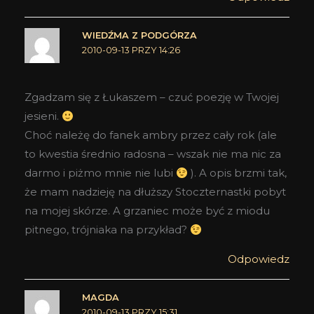
WIEDŹMA Z PODGÓRZA
2010-09-13 PRZY 14:26
Zgadzam się z Łukaszem – czuć poezję w Twojej
jesieni.
Choć należę do fanek ambry przez cały rok (ale
to kwestia średnio radosna – wszak nie ma nic za
darmo i piżmo mnie nie lubi
). A opis brzmi tak,
że mam nadzieję na dłuższy Stoczternastki pobyt
na mojej skórze. A grzaniec może być z miodu
pitnego, trójniaka na przykład?
Odpowiedz
MAGDA
2010-09-13 PRZY 15:31