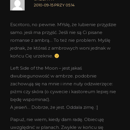
2010-09-15 PRZY 05:14
Escritoro, no pewnie. MYslę, że lubienie przyjdzie
samo. jesli ma przyjść. Jeśli nie są Ci pisane
romanse z ambrą… To też nie problem. Myślę
jednak, że któraś z ambrowych woni jednak w
końcu Cię urzeknie.
Left Side of the Moon – jest jakaś
dwubiegunowość w ambrze. podobnie
zachowują się na mnie i inne nuty odzwierzęce:
piżmi czy skóra (o cywecie i kastoreum lepiej nie
będę wspominać).
A jesień… Dobrze, że jest. Oddala zimę. :]
Papuź, nie wiem, kiedy dam radę. Obiecuję
uwzględnić w planach. Zwykle w końcu się