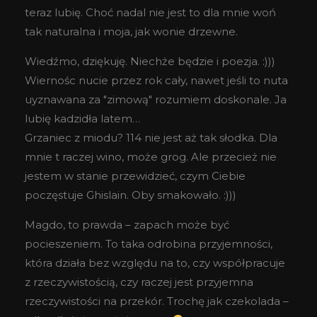
teraz lubię. Choć nadal nie jest to dla mnie woń
tak naturalna i moja, jak wonie drzewne.
Wiedźmo, dziękuję. Niechże będzie i poezja. :)))
Wiernośc nucie przez rok cały, nawet jeśli to nuta
uyznawana za "zimową" rozumiem doskonale. Ja
lubię kadzidła latem…
Grzaniec z miodu? 114 nie jest aż tak słodka. Dla
mnie t raczej wino, może grog. Ale przecież nie
jestem w stanie przewidzieć, czym Ciebie
poczęstuje Ghislain. Oby smakowało. :)))
Magdo, to prawda – zapach może być
pocieszeniem. To taka odrobina przyjemności,
która działa bez względu na to, czy współpracuje
z rzeczywistością, czy raczej jest przyjemna
rzeczywistości na przekór. Trochę jak czekolada –