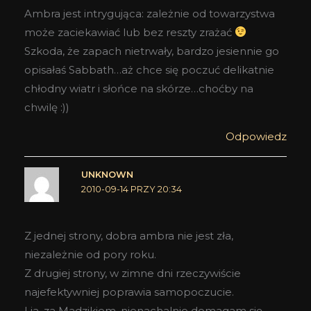
Ambra jest intrygująca: zależnie od towarzystwa
może zaciekawiać lub bez reszty zrażać
Szkoda, że zapach nietrwały, bardzo jesiennie go
opisałaś Sabbath…aż chce się poczuć delikatnie
chłodny wiatr i słońce na skórze…choćby na
chwilę :))
Odpowiedz
UNKNOWN
2010-09-14 PRZY 20:34
Z jednej strony, dobra ambra nie jest zła,
niezależnie od pory roku.
Z drugiej strony, w zimne dni rzeczywiście
najefektywniej poprawia samopoczucie.
I ja, za Madzikiem, nienachalnie domagam się