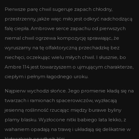
Pierwsze parę chwil sugeruje zapach chłodny,
przestrzenny, jakże więc miło jest odkryć nadchodzącą
falę ciepła. Ambrowe serce zapachu od pierwszych
niemal chwil ogrzewa kompozycję sprawiając, że
wyruszamy na tę olfaktoryczną przechadzkę bez
niechęci, oczekując wielu miłych chwil. I słusznie, bo
Ambre 114 jest towarzyszem o ujmującym charakterze,
ciepłym i pełnym łagodnego uroku.
Najpierw wychodzi słońce. Jego promienie kładą się na
twarzach i ramionach spacerowiczów, wyzłacają
jesienną roślinność rzucając między burawe byliny
plamy blasku. Wyzłocone nitki babiego lata lekko, z
wahaniem opadają na trawę i układają się delikatnie w
łódeczkach opadłych liści.