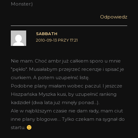
Monster:)
Odpowiedz
SABBATH
2010-09-13 PRZY 17:21
Nie mam. Choć ambr już całkiem sporo u mnie
"pękło". Musiałabym przejrzeć recenzje i spisać je
ciurkiem. A potem uzupełnić listę.
Podobne plany miałam wobec paczul. I jeszcze
Hiszpańska Myszka kusi, by uzupełnić ranking
kadzideł (dwa lata już minęły ponad…).
Ale w najbliższym czasie nie dam rady, mam ciut
inne plany blogowe… Tylko czekam na sygnał do
startu.