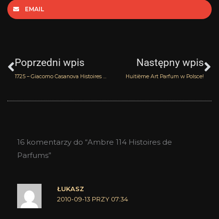
EMAIL
Prev
N
Poprzedni wpis
Następny wpis
1725 – Giacomo Casanova Histoires de Parfums
Huitième Art Parfum w Polsce!
16 komentarzy do “Ambre 114 Histoires de
Parfums”
ŁUKASZ
2010-09-13 PRZY 07:34