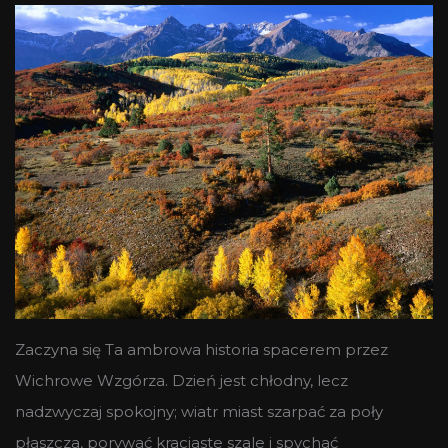
Zaczyna się Ta ambrowa historia spacerem przez
Wichrowe Wzgórza. Dzień jest chłodny, lecz
nadzwyczaj spokojny; wiatr miast szarpać za poły
płaszcza, porywać kraciaste szale i spychać