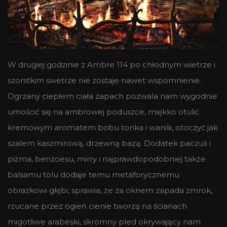
W drugiej godzinie z Ambre 114 po chłodnym wietrze i
szorstkim swetrze nie zostaje nawet wspomnienie.
Ogrzany ciepłem ciała zapach pozwala nam wygodnie
umościć się na ambrowej poduszce, miękko otulić
kremowym aromatem bobu tonka i wanilii, otoczyć jak
szalem kaszmirową, drzewną bazą. Dodatek paczuli i
piżma, benzoesu, mirry i najprawdopodobniej także
balsamu tolu dodaje temu metaforycznemu
obrazkowi głębi, sprawia, że za oknem zapada zmrok,
rzucane przez ogień cienie tworzą na ścianach
migotliwe arabeski, skromny pled okrywający nam