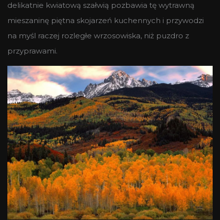
delikatnie kwiatową szałwią pozbawia tę wytrawną
mieszaninę piętna skojarzeń kuchennych i przywodzi
na myśl raczej rozległe wrzosowiska, niż puzdro z
przyprawami.