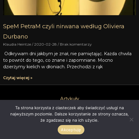
SpeM PetraM czyli nirwana według Oliviera
Durbano
Klaudia Heintze
2020-02-28
Brak komentarzy
Odkrywam dni jakbym je znał, nie pamiętając. Każda chwila
to powrót do tego, co znane i zapomniane. Mocno
dzierżymy kielich w dłoniach. Przechodzi z rąk
Czytaj więcej »
Artykuły
Indeks Recenzji
Ta strona korzysta z ciasteczek aby świadczyć usługi na
najwyższym poziomie. Dalsze korzystanie ze strony oznacza,
Indeks A-E
że zgadzasz się na ich użycie.
Indeks F-K
Akceptuję
Indeks L-P