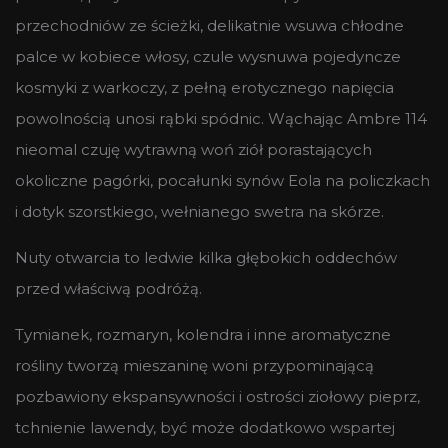
przechodniów ze ścieżki, delikatnie wsuwa chłodne
palce w kobiece włosy, czule wysnuwa pojedyncze
kosmyki z warkoczy, z pełną erotycznego napięcia
powolnością unosi rąbki spódnic. Wąchając Ambre 114
nieomal czuję wytrawną woń ziół porastających
okoliczne pagórki, pocałunki synów Eola na policzkach
i dotyk szorstkiego, wełnianego swetra na skórze.
Nuty otwarcia to ledwie kilka głębokich oddechów
przed właściwą podróżą.
Tymianek, rozmaryn, kolendra i inne aromatyczne
rośliny tworzą mieszaninę woni przypominającą
pozbawiony ekspansywności i ostrości ziołowy pieprz,
tchnienie lawendy, być może dodatkowo wspartej