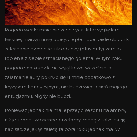
Pogoda wcale mnie nie zachwyca, lata wyglądam
tęsknie, marzą mi się upały, ciepłe noce, białe obłoczki i
zakładanie dwóch sztuk odzieży (plus buty) zamiast
robienia z siebie szmacianego golema. W tym roku
pogoda spaskudziła się wyjątkowo wcześnie, a
załamanie aury pokryło się u mnie dodatkowo z
kryzysem kondycyjnym, nie budzi więc jesień mojego
entuzjazmu. Nigdy nie budzi…
Ponieważ jednak nie ma lepszego sezonu na ambry,
niż jesienne i wiosenne przełomy, mogę z satysfakcją
napisać, że jakąś zaletę ta pora roku jednak ma. W