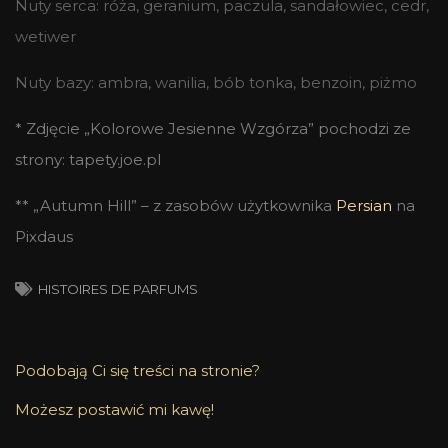
Nuty serca: róża, geranium, paczula, sandałowiec, cedr,
wetiwer
Nuty bazy: ambra, wanilia, bób tonka, benzoin, piżmo
* Zdjęcie „Kolorowe Jesienne Wzgórza” pochodzi ze
strony: tapety.joe.pl
** „Autumn Hill” – z zasobów użytkownika
Persian
na
Pixdaus
HISTOIRES DE PARFUMS
Podobają Ci się treści na stronie?
Możesz postawić mi kawę!