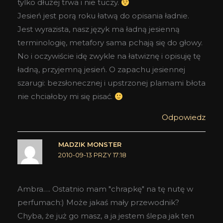
tylko dłużej trwa i nie tuczy.
Jesień jest porą roku łatwą do opisania ładnie.
Jest wyrazista, nasz język ma ładną jesienną
terminologię, metafory sama pchają się do głowy.
No i oczywiście idę zwykle na łatwiznę i opisuję tę
ładną, przyjemną jesień. O zapachu jesiennej
szarugi: bezsłonecznej i upstrzonej plamami błota
nie chciałoby mi się pisać.
Odpowiedz
MADZIK MONSTER
2010-09-13 PRZY 17:18
Ambra…. Ostatnio mam "chrapkę" na tę nutę w
perfumach:) Może jakaś mały przewodnik?
Chyba, że już go masz, a ja jestem ślepa jak ten