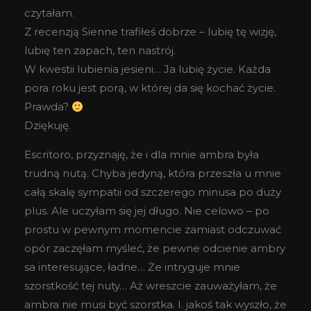
czytałam.
Z recenzją Sienne trafiłeś dobrze – lubię tę wizję,
lubię ten zapach, ten nastrój.
W kwestii lubienia jesieni… Ja lubię życie. Każda
pora roku jest porą, w której da się kochać życie.
Prawda?
Dziękuję.
Escritoro, przyznaję, że i dla mnie ambra była
trudną nutą. Chyba jedyną, która przeszła u mnie
całą skalę sympatii od szczerego minusa po duży
plus. Ale uczyłam się jej długo. Nie celowo – po
prostu w pewnym momencie zamiast odczuwać
opór zaczęłam myśleć, że pewne odcienie ambry
sa interesujące, ładne… Że intryguje mnie
szorstkość tej nuty… Aż wreszcie zauważyłam, że
ambra nie musi być szorstka. I. jakoś tak wyszło, że