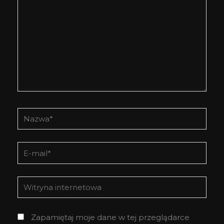
Nazwa*
E-
mail*
Witryna
internetowa
Zapamiętaj moje dane w tej przeglądarce