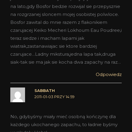
na lato,gdy Bosfor bedzie rozwijal sie przepysznie
na rozgrzanej sloncem mojej osobistej polwloce.
Bosfor zawital do mnie razem z flakonikiem
czarujacej Keiko Mecheri Lokhoum Eau Poudree,i
teraz siedze i macham lapami jak
wiatrak,zastanawiajac sie ktore bardziej
czarujace…Ladny mikstura,jedna lapa tak,druga
siak-tak sie ma jak sie kocha dwa zapachy na raz…
Odpowiedz
SABBATH
2011-01-03 PRZY 14:59
No, gdybyśmy miały mieć osobną kończynę dla
każdego ukochanego zapachu, to ładnie byśmy