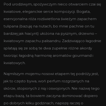
Pod urodziwym, spożywczym nieco otwarciem czai się
kwiatowe, eleganckie serce kompozycji. Bogata,
esencjonalna róża rozświetlona świeżym zapachem
tulipana (bazuję na nutach, bo mnie pachnie on tu
bardziej jak hiacynt) ułożona na pysznym, drzewno –
kwiatowym zapachu palisandru. Zadziwiająco łagodnie
splatają się ze sobą te dwa zupełnie różne akordy
tworząc łagodną harmonię aromatów gourmand i
kwiatowych.
Najmilszym mojemu nosowi etapem tej podróży jest,
jak to często bywa, woń perfum rozgrzanych na
skórze, stopionych z nią i oswojonych. Nie nazwę tego
etapu bazą, ta bowiem zaczyna dominować dopiero
po dobrych kilku godzinach, napiszę raczej o