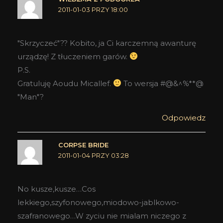
2011-01-03 PRZY 18:00
"Skrzyczeć"?? Kobito, ja Ci karczemną awanturę
urządzę! Z tłuczeniem garów.
P.S.
Gratuluję Aoudu Micallef.
To wersja #@&^%**@
"Man"?
Odpowiedz
CORPSE BRIDE
2011-01-04 PRZY 03:28
No kusze,kusze…Cos
lekkiego,szyfonowego,miodowo-jablkowo-
szafranowego…W zyciu nie mialam niczego z