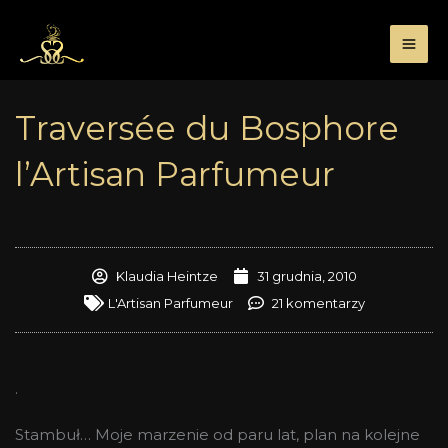
Przejdź
do
treści
Traversée du Bosphore
l’Artisan Parfumeur
Klaudia Heintze
31 grudnia, 2010
L'Artisan Parfumeur
21 komentarzy
.
Stambuł… Moje marzenie od paru lat, plan na kolejne