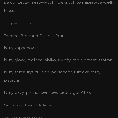
się do rzeczy niezwykłych i pięknych to naprawdę wielki
luksus
.
Data powstania: 2010
Twórca: Bertrand Duchaufour
Nuty zapachowe:
Nuty głowy: zielone jabłko, świeży imbir, granat, szafran
Nuty serca: irys, tulipan, palisander, turecka róża,
pistacja
Nuty bazy: piżmo, benzoes, cedr z gór Atlas
* na wszystkich fotografiach Stambuł.
Pochodzą one w kolejności z: