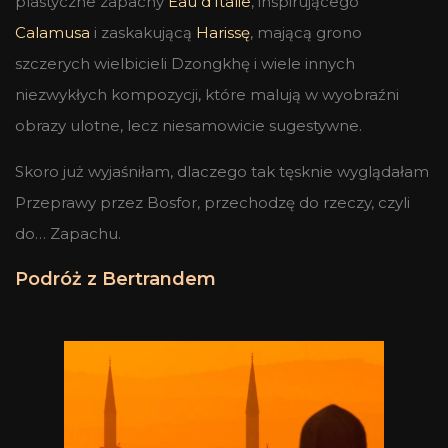
plastyczne zapachy
Eau d’Italie
, inspirującego
Calamusa
i zaskakującą
Harissę
, mającą grono
szczerych wielbicieli Dzongkhę i wiele innych
niezwykłych kompozycji, które malują w wyobraźni
obrazy ulotne, lecz niesamowicie sugestywne.
Skoro już wyjaśniłam, dlaczego tak tęsknie wyglądałam
Przeprawy przez Bosfor, przechodzę do rzeczy, czyli
do… Zapachu.
Podróż z Bertrandem