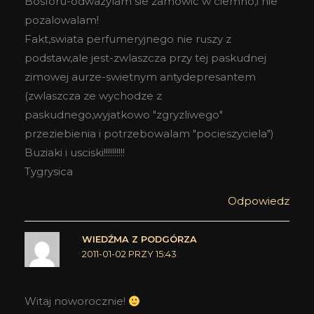
Bosforu-odwazylam sie zamowic w ciemno,i nie
pozalowalam!
Fakt,swiata perfumeryjnego nie ruszy z
podstaw,ale jest-zwlaszcza przy tej paskudnej
zimowej aurze-swietnym antydepresantem
(zwlaszcza ze wychodze z
paskudnego,wyjatkowo "zgryzliwego"
przeziebienia i potrzebowalam "pocieszyciela")
Buziaki i usciski!!!!!!!!!!
Tygrysica
Odpowiedz
WIEDŹMA Z PODGÓRZA
2011-01-02 PRZY 15:43
Witaj noworocznie!