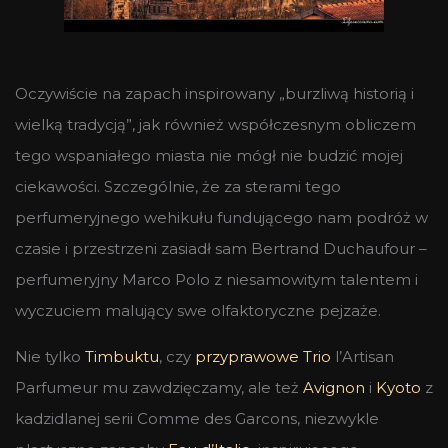
Oczywiście na zapach inspirowany „burzliwą historią i
wielką tradycją”, jak również współczesnym obliczem
tego wspaniałego miasta nie mógł nie budzić mojej
ciekawości. Szczególnie, że za sterami tego
perfumeryjnego wehikułu fundującego nam podróż w
czasie i przestrzeni zasiadł sam Bertrand Duchaufour –
perfumeryjny Marco Polo z niesamowitym talentem i
wyczuciem malujący swe olfaktoryczne pejzaże.
Nie tylko
Timbuktu
, czy
przyprawowe Trio
l’Artisan
Parfumeur mu zawdzięczamy, ale też
Avignon
i
Kyoto
z
kadzidlanej serii Comme des Garcons, niezwykle