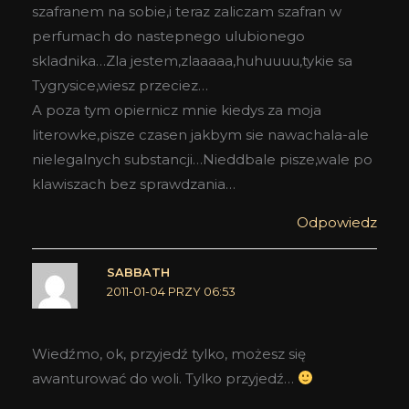
szafranem na sobie,i teraz zaliczam szafran w
perfumach do nastepnego ulubionego
skladnika…Zla jestem,zlaaaaa,huhuuuu,tykie sa
Tygrysice,wiesz przeciez…
A poza tym opiernicz mnie kiedys za moja
literowke,pisze czasen jakbym sie nawachala-ale
nielegalnych substancji…Nieddbale pisze,wale po
klawiszach bez sprawdzania…
Odpowiedz
SABBATH
2011-01-04 PRZY 06:53
Wiedźmo, ok, przyjedź tylko, możesz się
awanturować do woli. Tylko przyjedź…