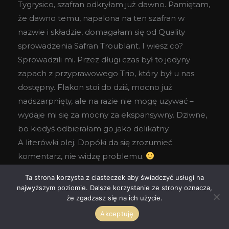
Tygrysico, szafran odkryłam już dawno. Pamiętam,
że dawno temu, napalona na ten szafran w
nazwie i składzie, domagałam się od Quality
sprowadzenia Safran Troublant. I wiesz co?
Sprowadzili mi. Przez długi czas był to jedyny
zapach z przyprawowego Trio, który był u nas
dostępny. Flakon stoi do dziś, mocno już
nadszarpnięty, ale na razie nie mogę uzywać –
wydaje mi się za mocny za ekspansywny. Dziwne,
bo kiedyś odbierałam go jako delikatny.
A literówki olej. Dopóki da się zrozumieć
komentarz, nie widzę problemu.
Odpowiedz
Ta strona korzysta z ciasteczek aby świadczyć usługi na
najwyższym poziomie. Dalsze korzystanie ze strony oznacza,
że zgadzasz się na ich użycie.
SABBATH
Akceptuję
2011-01-04 PRZY 06:54