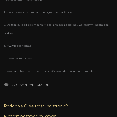
1. www.lifesessions.com i autorem jest Joshua Atticks
2. Wszędzie. To zdjęcie można w sieci znaleźć ze sto razy. Za każdym razem bez
podpisu.
3. www.blogar.com.br
4. www.pocruises.com
5. www.globtroter.pl i autorem jest użytkownik z pseudonimem laki
L'ARTISAN PARFUMEUR
Podobają Ci się treści na stronie?
Możesz postawić mi kawę!