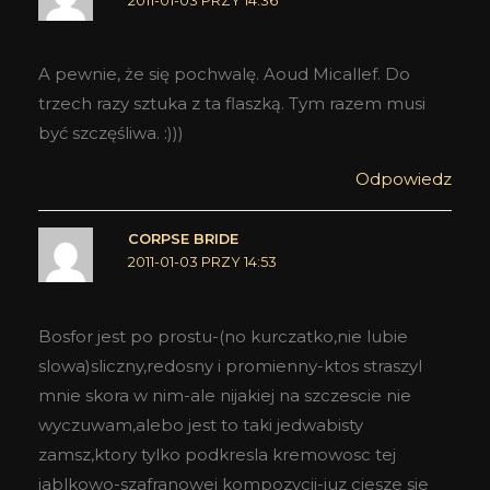
2011-01-03 PRZY 14:36
A pewnie, że się pochwalę. Aoud Micallef. Do
trzech razy sztuka z ta flaszką. Tym razem musi
być szczęśliwa. :)))
Odpowiedz
CORPSE BRIDE
2011-01-03 PRZY 14:53
Bosfor jest po prostu-(no kurczatko,nie lubie
slowa)sliczny,redosny i promienny-ktos straszyl
mnie skora w nim-ale nijakiej na szczescie nie
wyczuwam,alebo jest to taki jedwabisty
zamsz,ktory tylko podkresla kremowosc tej
jablkowo-szafranowej kompozycji-juz ciesze sie