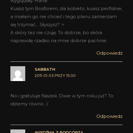
wyglądały. Haha!
Kusisz tym Bosforem, zła kobieto, kusisz perfidnie,
a miałam go nie chcieć i tego planu zamierzam
się trzymać… Słyszysz? :>
A skóry tez nie czuję. To dobrze, bo skóra
naprawdę rzadko na mnie dobrze pachnie.
Odpowiedz
SABBATH
2011-01-03 PRZY 15:00
No i gratuluje flaszek. Dwie w tym roku już? To
idziemy równo. :/
Odpowiedz
WIEDŹMA Z PODGÓRZA