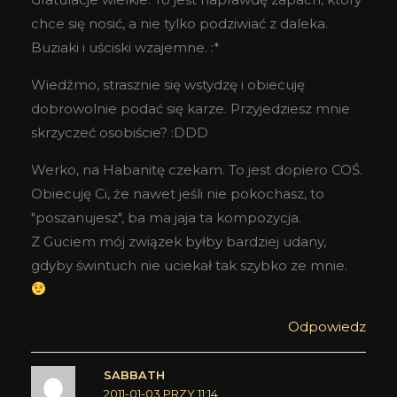
chce się nosić, a nie tylko podziwiać z daleka.
Buziaki i uściski wzajemne. :*
Wiedźmo, strasznie się wstydzę i obiecuję
dobrowolnie podać się karze. Przyjedziesz mnie
skrzyczeć osobiście? :DDD
Werko, na Habanitę czekam. To jest dopiero COŚ.
Obiecuję Ci, że nawet jeśli nie pokochasz, to
"poszanujesz", ba ma jaja ta kompozycja.
Z Guciem mój związek byłby bardziej udany,
gdyby świntuch nie uciekał tak szybko ze mnie.
Odpowiedz
SABBATH
2011-01-03 PRZY 11:14