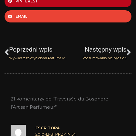
PINTEREST
EMAIL
Prev
N
Poprzedni wpis
Następny wpis
Wywiad z założycielami Parfums M. Micallef cz.3
Podsumowania nie będzie :)
21 komentarzy do “Traversée du Bosphore
l’Artisan Parfumeur”
ESCRITORA
2010-12-31 PRZY 17:54