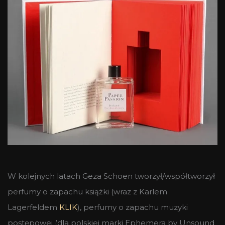
W kolejnych latach Geza Schoen tworzył/współtworzył
perfumy o zapachu książki (wraz z Karlem
Lagerfeldem
KLIK
), perfumy o zapachu muzyki
postępowej (dla polskiej marki Ephemera by Unsound