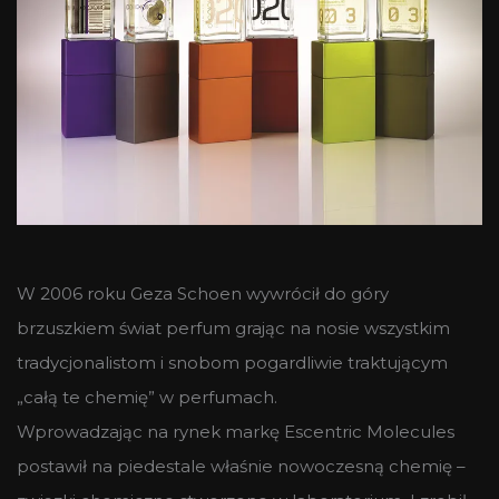
W 2006 roku Geza Schoen wywrócił do góry
brzuszkiem świat perfum grając na nosie wszystkim
tradycjonalistom i snobom pogardliwie traktującym
„całą te chemię” w perfumach.
Wprowadzając na rynek markę Escentric Molecules
postawił na piedestale właśnie nowoczesną chemię –