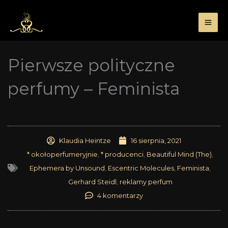
Przejdź
do
treści
Pierwsze polityczne
perfumy – Feminista
Klaudia Heintze
16 sierpnia, 2021
* okołoperfumeryjnie
,
* producenci
,
Beautiful Mind (The)
,
Ephemera by Unsound
,
Escentric Molecules
,
Feminista
,
Gerhard Steidl
,
reklamy perfum
4 komentarzy