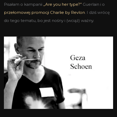
Pisałam o kampanii
„Are you her type?”
Guerlain i o
przełomowej promocji Charlie by Revlon
. I dziś wrócę
do tego tematu, bo jest nośny i (wciąż) ważny.