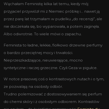
Wąchałam Feministę kilka lat temu, kiedy mój
przyjaciel przywiózł mi z Niemiec próbkę i… nawet ją
przez parę lat trzymałam w pudelku „do recenzji”, ale
nie doczekała się, bo wyparowała, a potem zaginęła.
Albo odwrotnie. To wiele mówi o zapachu.
Feminista to ładne, lekkie, fiołkowo drzewne perfumy
o bardzo przeciętnej mocy i trwałości.
Nieprzeszkadzające, nieuwierające, mocno
syntetyczne i raczej grzeczne. Czyli Geza w pigułce.
W notce prasowej coś o kontrastowych nutach i o tym,
ze pozwalają na osobisty odbiór.
Trudno polemizować z dostosowywaniem się perfum
do chemii skóry i z osobistym odbiorem. Kontrastów