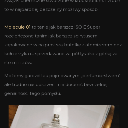
związki chemiczne stworzone w laboratorium. I zrobił
to w najbardziej bezczelny możliwy sposób.
Molecule 01
to tanie jak barszcz ISO E Super
rozcieńczone tanim jak barszcz spirytusem,
zapakowane w najprostszą butelkę z atomizerem bez
kołnierzyka i… sprzedawane za pół tysiaka z górką za
sto mililitrów.
Możemy gardzić tak pojmowanym „perfumiarstwem”
ale trudno nie dostrzec i nie docenić bezczelnej
genialności tego pomysłu.