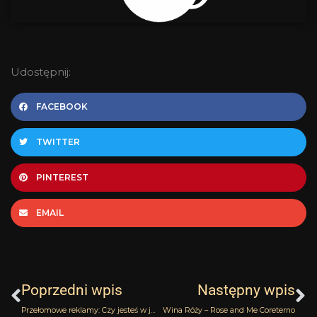
Udostępnij:
FACEBOOK
TWITTER
PINTEREST
EMAIL
Prev
N
Poprzedni wpis
Następny wpis
Przełomowe reklamy: Czy jesteś w jej typie?
Wina Róży – Rose and Me Coreterno