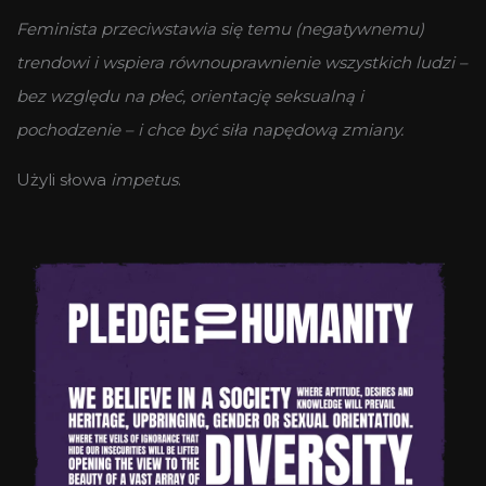
Feminista przeciwstawia się temu (negatywnemu)
trendowi i wspiera równouprawnienie wszystkich ludzi –
bez względu na płeć, orientację seksualną i
pochodzenie – i chce być siła napędową zmiany.
Użyli słowa
impetus
.