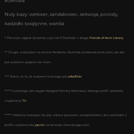
kolendra
Nuty bazy: wetiwer, sandałowiec, sekwoja, porosty,
kadzidło świątynne, wanilia
* Pierwsze zdjęcie (świetne, czyż nie?) Pochodzi z bloga
Friends of Kent Library
** Drugie znalazłam na stronie Norberta Skutnika (norbertskutnik.com), ale kto
jest autorem, pojęcia nie mam
*** Wiem za to, że autorem trzeciego jest
albaflickr
**** Czwartego zaś rosyjski fotograf Dimitrij Melnikow, którego profil i potrfolio
znajdziecie
TU
***** Ostatnia ilustracja nie jest, wbrew pozorom, autoportretem, lecz pochodzi z
profilu użytkownika
pezric
na serwisie cheezburger.com