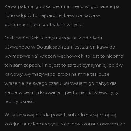
Kawa palona, gorzka, ciemna, nieco wilgotna, ale pal
licho wilgoć. To najbardziej kawowa kawa w
perfumach, jaką spotkałam w życiu.
Jeśli zwróciliście kiedyś uwagę na woń płynu
używanego w Douglasach zamiast ziaren kawy do
„wymazywania” wrażeń węchowych: to jest to nieomal
ten sam zapach. I nie jest to zarzut bynajmniej, bo ów
kawowy „wymazywacz” zrobił na mnie tak duże
wrażenie, że swego czasu usiłowałam go nabyć dla
siebie w celu miksowania z perfumami. Dziewczyny
radziły ukraść…
W tę kawową etiudę powoli, subtelnie wsączają się
kolejne nuty kompozycji. Najpierw skonstatowałam, że