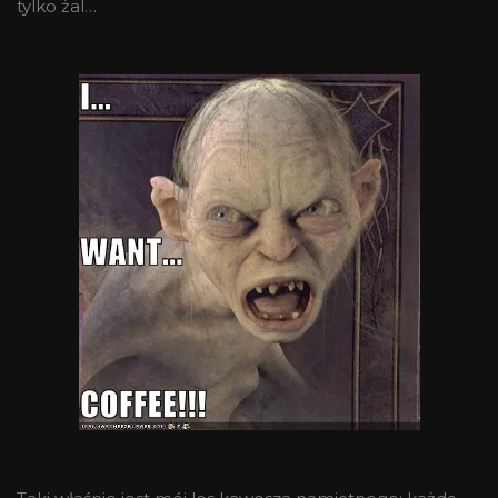
tylko żal…