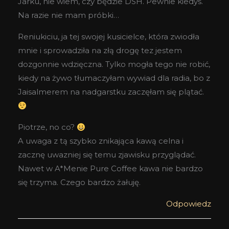
Jarku, nie wiem, czy będzie DSH. Pewnie kiedyś.
Na razie nie mam próbki…
Reniukiciu, ja tej swojej kusicielce, która zwiodła
mnie i sprowadziła na złą drogę tez jestem
dozgonnie wdzięczna. Tylko mogła tego nie robić,
kiedy na żywo tłumaczyłam wywiad dla radia, bo z
Jaisalmerem na nadgarstku zaczęłam się plątać.
Piotrze, no co?
A uwaga z tą szybko znikająca kawą celna i
zacznę uwazniej się temu zjawisku przyglądać.
Nawet w A*Menie Pure Coffee kawa nie bardzo
się trzyma. Czego bardzo żałuję.
Odpowiedz