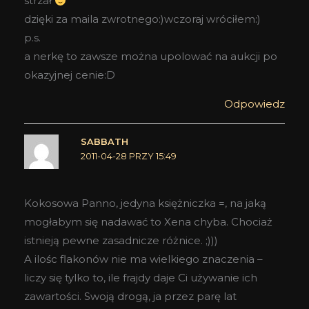
strzał
dzięki za maila zwrotnego:)wczoraj wróciłem:)
p.s.
a nerkę to zawsze można upolować na aukcji po
okazyjnej cenie:D
Odpowiedz
SABBATH
2011-04-28 PRZY 15:49
Kokosowa Panno, jedyna księżniczka =, na jaką
mogłabym się nadawać to Xena chyba. Chociaż
istnieją pewne zasadnicze różnice. ;)))
A ilośc flakonów nie ma wielkiego znaczenia –
liczy się tylko to, ile frajdy daje Ci używanie ich
zawartości. Swoją drogą, ja przez parę lat