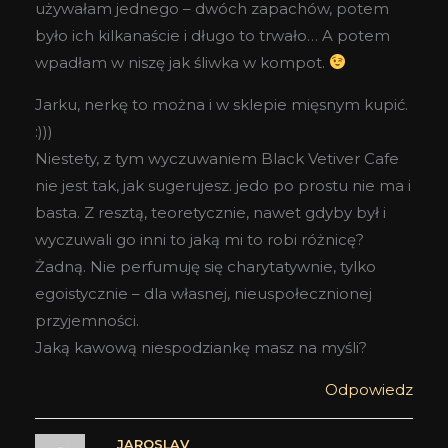
używałam jednego – dwóch zapachów, potem
było ich kilkanaście i długo to trwało… A potem
wpadłam w niszę jak śliwka w kompot.
Jarku, nerkę to można i w sklepie mięsnym kupić.
:)))
Niestety, z tym wyczuwaniem Black Vetiver Cafe
nie jest tak, jak sugerujesz. jedo po prostu nie ma i
basta. Z resztą, teoretycznie, nawet gdyby był i
wyczuwali go inni to jaką mi to robi różnicę?
Żadną. Nie perfumuję się charytatywnie, tylko
egoistycznie – dla własnej, nieuspołecznionej
przyjemności.
Jaką kawową niespodziankę masz na myśli?
Odpowiedz
JAROSLAV