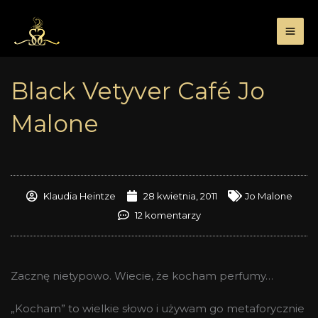
Przejdź
do
treści
Black Vetyver Café Jo
Malone
Klaudia Heintze
28 kwietnia, 2011
Jo Malone
12 komentarzy
Zacznę nietypowo. Wiecie, że kocham perfumy…
„Kocham” to wielkie słowo i używam go metaforycznie