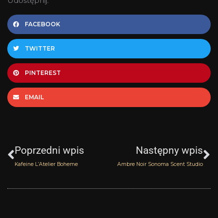
Udostępnij:
FACEBOOK
TWITTER
PINTEREST
EMAIL
Prev
N
Poprzedni wpis
Następny wpis
Kafeine L’Atelier Boheme
Ambre Noir Sonoma Scent Studio