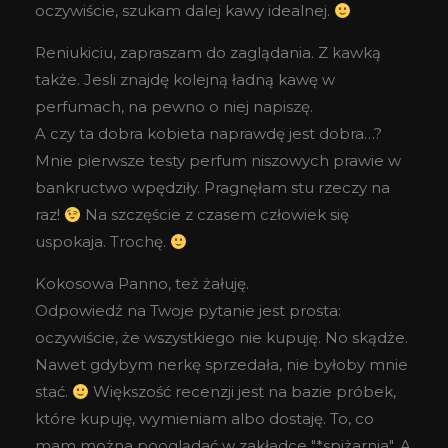
oczywiście, szukam dalej kawy idealnej.
Reniukiciu, zapraszam do zaglądania. Z kawką
także. Jesli znajdę kolejną ładną kawę w
perfumach, na pewno o niej napiszę.
A czy ta dobra kobieta naprawdę jest dobra…?
Mnie pierwsze testy perfum niszowych prawie w
bankructwo wpędziły. Pragnęłam stu rzeczy na
raz!
Na szczęście z czasem człowiek się
uspokaja. Trochę.
Kokosowa Panno, też żałuję.
Odpowiedź na Twoje pytanie jest prosta:
oczywiście, że wszystkiego nie kupuję. No skądże.
Nawet gdybym nerkę sprzedała, nie byłoby mnie
stać.
Większość recenzji jest na bazie próbek,
które kupuję, wymieniam albo dostaję. To, co
mam można pooglądać w zakładce "*spiżarnia". A