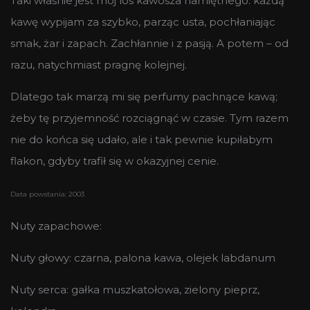
Taki właśnie jest mój los kawosza namiętnego: każdą
kawę wypijam za szybko, parząc usta, pochłaniając
smak, żar i zapach. Zachłannie i z pasją. A potem – od
razu, natychmiast pragnę kolejnej.
Dlatego tak marzą mi się perfumy pachnące kawą;
żeby tę przyjemność rozciągnąć w czasie. Tym razem
nie do końca się udało, ale i tak pewnie kupiłabym
flakon, gdyby trafił się w okazyjnej cenie.
Data powstania: 2003
Nuty zapachowe:
Nuty głowy: czarna, palona kawa, olejek labdanum
Nuty serca: gałka muszkatołowa, zielony pieprz,