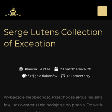
Przejdź
do
treści
Serge Lutens Collection
of Exception
Klaudia Heintze
29 października, 2011
* zdjęcia flakonów
17 komentarzy
Wybaczcie nieobecność. Przechodzę aktualnie silną
falę ludziowstrętu i nie nadaję się do pisania. Do wielu