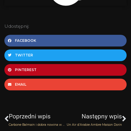
Udostępnij:
FACEBOOK
TWITTER
PINTEREST
EMAIL
Prev
N
Poprzedni wpis
Następny wpis
Carbone Balmain i dobra nowina w finale
Un Air d’Arabie Ambre Maison Dorin