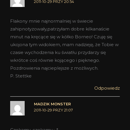
2011-10-29 PRZY 20:54
Flakony mnie najnormalniej w świecie
zahipnotyzowały,patrzyłam dobre kilkanaście
minut na kręcące się w kółko Borneo! Czuję się
ukojona tym widokiem, mam nadzieję, że Tobie w
czasie wychodzenia ku światłu przydarzy się
wkrótce coś równie kojącego i pięknego.
Pozdrowienia najcieplejsze z możliwych.
P. Stettke
Odpowiedz
MADZIK MONSTER
2011-10-29 PRZY 21:07
Czekamy, czekamy :-*