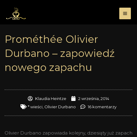
Przejdź
do
treści
Prométhée Olivier
Durbano – zapowiedź
nowego zapachu
Klaudia Heintze
2 września, 2014
* wieści
,
Olivier Durbano
16 komentarzy
Olivier Durbano zapowiada kolejny, dziesiąty już zapach