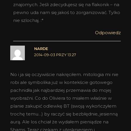
znajomych. Jeśli zdecydujesz się na flakonik – na
pewno uda nam się jakoś to zorganizować. Tylko
nie szlochaj. :*
Odpowiedz
NARDE
2014-09-03 PRZY 13:27
No i ja się oczywiście nakręciłem. mitologia mi nie
robi ale symbolika już w kontekście gotowego
pachnidła jak najbardziej przemawia do mojej
wyobraźni. Co do Oliviera to miałem właśnie w
planie zakupić odlewkę BT (swoją wykończyłem
trochę temu…) by raczyć się bezbłędnie, jesienną
aurą. Ale los chciał że wydałem pieniądze na
Shams. Teraz czekam z utęsknieniem i