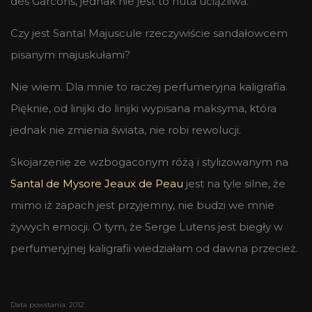
des Garcons, jednak nie jest to nuta uciążliwa.
Czy jest Santal Majuscule rzeczywiście sandałowcem
pisanym majuskułami?
Nie wiem. Dla mnie to raczej perfumeryjna kaligrafia.
Pięknie, od linijki do linijki wypisana maksyma, która
jednak nie zmienia świata, nie robi rewolucji.
Skojarzenie ze wzbogaconym różą i stylizowanym na
Santal de Mysore
Jeaux de Peau
jest na tyle silne, że
mimo iż zapach jest przyjemny, nie budzi we mnie
żywych emocji. O tym, że Serge Lutens jest biegły w
perfumeryjnej kaligrafii wiedziałam od dawna przecież.
Data powstania: 2012