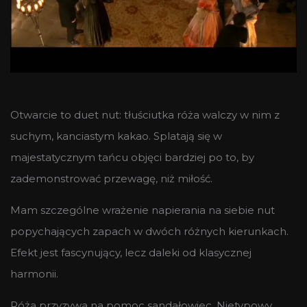
Otwarcie to duet nut: tłuściutka róża walczy w nim z
suchym, kanciastym kakao. Splatają się w
majestatycznym tańcu objęci bardziej po to, by
zademonstrować przewagę, niż miłość.
Mam szczególne wrażenie napierania na siebie nut
popychających zapach w dwóch różnych kierunkach.
Efekt jest fascynujący, lecz daleki od klasycznej
harmonii.
Róża przyzywa na pomoc sandałowiec. Nietypowy