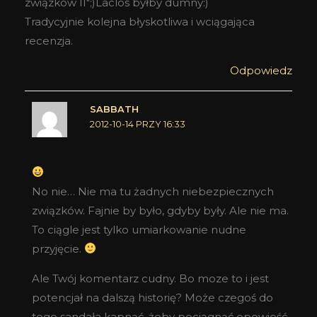
związków II";)Laclos byłby dumny:)
Tradycyjnie kolejna błyskotliwa i wciągająca
recenzja.
Odpowiedz
SABBATH
2012-10-14 PRZY 16:33
No nie… Nie ma tu żadnych niebezpiecznych
związków. Fajnie by było, gdyby były. Ale nie ma.
To ciągle jest tylko umiarkowanie nudne
przyjęcie.
Ale Twój komentarz cudny. Bo moze to i jest
potencjał na dalszą historię? Może czegoś do
tego sandała kapnąć, żeby pociągnąć opowieść