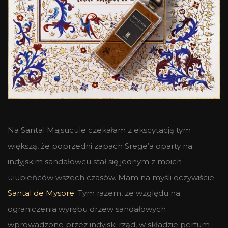
Na Santal Majsucule czekałam z ekscytacją tym
większą, że poprzedni zapach Srege’a oparty na
indyjskim sandałowcu stał się jednym z moich
ulubieńców wszech czasów. Mam na myśli oczywiście
Santal de Mysore
. Tym razem, ze względu na
ograniczenia wyrębu drzew sandałowych
wprowadzone przez indyjski rząd, w składzie perfum