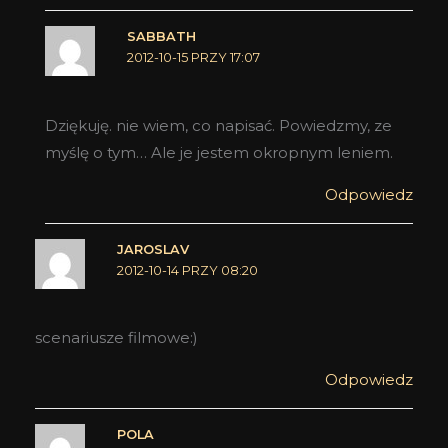
SABBATH
2012-10-15 PRZY 17:07
Dziękuję. nie wiem, co napisać. Powiedzmy, ze
myślę o tym… Ale je jestem okropnym leniem.
Odpowiedz
JAROSLAV
2012-10-14 PRZY 08:20
scenariusze filmowe:)
Odpowiedz
POLA