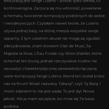
ekscytacją jest Serge Lutens – postać tyleż wielka, co
kontrowersyjna. Zarzuca się mu wtórność, powielanie
schematu, tworzenie kompozycji podobnych do siebie
i nieodkrywczych. Czytałam nawet teorie, że Lutens
używa jednej bazy, na której miesza wszystkie swoje
zapachy. Z tym ostatnim akurat nie mogę się zgodzić
zdecydowanie, znam bowiem Clair de Musc, Sa
Majeste la Rose, L’Eau Froide czy Vitriol d’œillet, które
schemat ten burzą, jednak rzeczywiście trudno nie
zauważyć charakterystycznej zawiesistości łączącej
wiele kompozycji Serge Lutens. Akord ten został przez
nas na forum Wizaż nazwany
Tabazą
*, czyli
Tą Bazą
. I
moim zdaniem to nie jest wada. To jest styl. Nowa
jakość. Ale ja mam szczęście, bo mnie się Ta-baza
podoba.