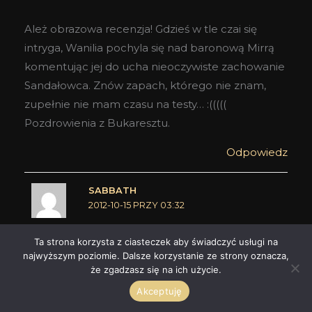
Ależ obrazowa recenzja! Gdzieś w tle czai się
intryga, Wanilia pochyla się nad baronową Mirrą
komentując jej do ucha nieoczywiste zachowanie
Sandałowca. Znów zapach, którego nie znam,
zupełnie nie mam czasu na testy… :(((((
Pozdrowienia z Bukaresztu.
Odpowiedz
SABBATH
2012-10-15 PRZY 03:32
Ta strona korzysta z ciasteczek aby świadczyć usługi na
Alez Myszo, takich powodów do zaniedbywania
najwyższym poziomie. Dalsze korzystanie ze strony oznacza,
że zgadzasz się na ich użycie.
testów mogę Ci tylko zazdrościć! Baw się dobrze,
nie myśl o Santalu. On poczeka – jest w
Akceptuję
Douglasach, Lu'Lui, Quality i wielu innych