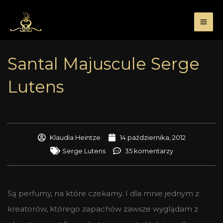
Przejdź
do
treści
Santal Majuscule Serge
Lutens
Klaudia Heintze
14 października, 2012
Serge Lutens
35 komentarzy
Są perfumy, na które czekamy. I dla mnie jednym z
kreatorów, którego zapachów zawsze wyglądam z