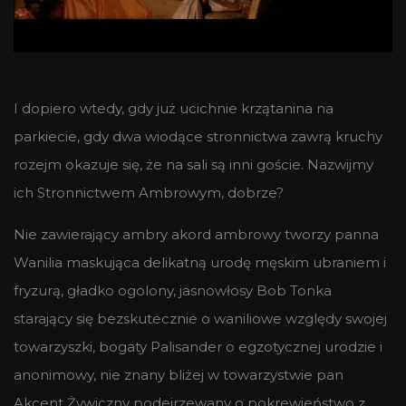
I dopiero wtedy, gdy już ucichnie krzątanina na
parkiecie, gdy dwa wiodące stronnictwa zawrą kruchy
rozejm okazuje się, że na sali są inni goście. Nazwijmy
ich Stronnictwem Ambrowym, dobrze?
Nie zawierający ambry akord ambrowy tworzy panna
Wanilia maskująca delikatną urodę męskim ubraniem i
fryzurą, gładko ogolony, jasnowłosy Bob Tonka
starający się bezskutecznie o waniliowe względy swojej
towarzyszki, bogaty Palisander o egzotycznej urodzie i
anonimowy, nie znany bliżej w towarzystwie pan
Akcent Żywiczny podejrzewany o pokrewieństwo z