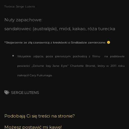
Twórca: Serge Lutens
Nuty zapachowe:
sandałowiec (australijski), miód, kakao, róża turecka
*Skojarzenie ze złą czarownicą z kreskówki o Sindbadzie zamierzone.
Wszystkie zdjęcia, poza pierwszym pochodzą z filmu na podstawie
powieści „Dziwne losy Jane Eyre” Charlotte Brontë, który w 2011 roku
nakręcił Cary Fukunaga.
SERGE LUTENS
Podobają Ci się treści na stronie?
Możesz postawić mi kawę!