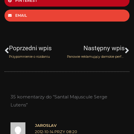
PINTEREST
EMAIL
Prev
N
Poprzedni wpis
Następny wpis
Przypomnienie o rozdaniu
Panowie reklamujący damskie perfumy?
35 komentarzy do “Santal Majuscule Serge
Lutens”
JAROSLAV
2012-10-14 PRZY 08:20