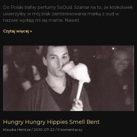
Do Polski trafiły perfumy SoOud. Szanse na to, że ktokolwiek
uwierzyłby w mój brak zainteresowania marką z oud w
nazwie wydają mi się marne. Nawet
Czytaj więcej »
Hungry Hungry Hippies Smell Bent
Klaudia Heintze
2010-07-22
9 komentarzy