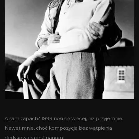
A sam zapach? 1899 nosi się więcej, niż przyjemnie.
Nawet mnie, choć kompozycja bez wątpienia
dedykowana jest panom.