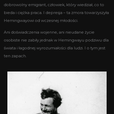
dobrowolny emigrant, człowiek, który wiedział, co to
bieda i ciężka praca. I depresja – ta zmora towarzyszyła
Hemingwayowi od wczesnej młodości.
Ani doświadczenia wojenne, ani nieudane życie
osobiste nie zabiły jednak w Hemingwayu podziwu dla
świata i łagodnej wyrozumiałości dla ludzi. I o tym jest
ten zapach.