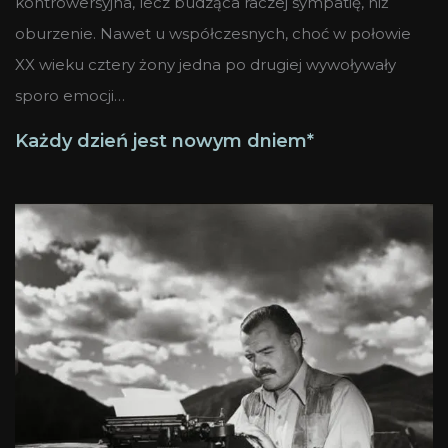
kontrowersyjna, lecz budząca raczej sympatię, niż
oburzenie. Nawet u współczesnych, choć w połowie
XX wieku cztery żony jedna po drugiej wywoływały
sporo emocji…
Każdy dzień jest nowym dniem*