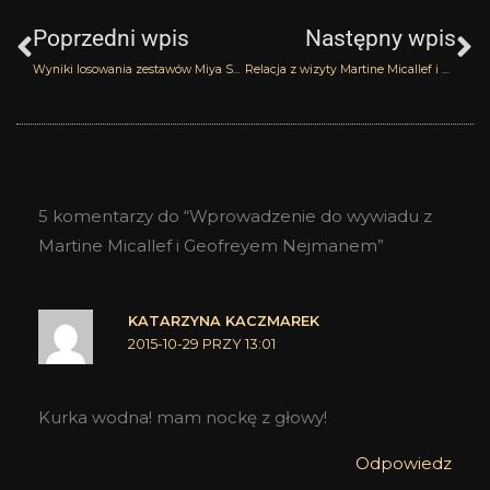
Poprzedni wpis
Następny wpis
Wyniki losowania zestawów Miya Shinma
Relacja z wizyty Martine Micallef i Geoffreya Nejmana w Perfumerii Quality Missala
5 komentarzy do “Wprowadzenie do wywiadu z
Martine Micallef i Geofreyem Nejmanem”
KATARZYNA KACZMAREK
2015-10-29 PRZY 13:01
Kurka wodna! mam nockę z głowy!
Odpowiedz