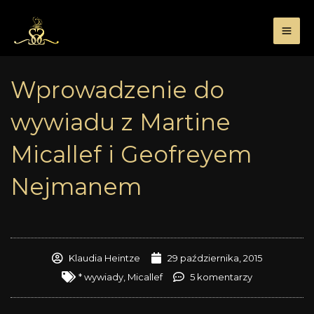
Przejdź
do
treści
Wprowadzenie do
wywiadu z Martine
Micallef i Geofreyem
Nejmanem
Klaudia Heintze
29 października, 2015
* wywiady
,
Micallef
5 komentarzy