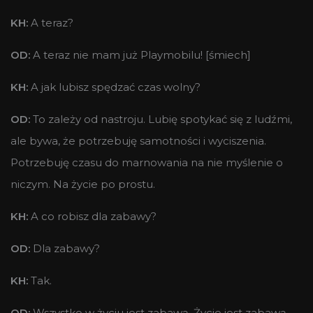
KH:
A teraz?
OD:
A teraz nie mam już Playmobilu! [śmiech]
KH:
A jak lubisz spędzać czas wolny?
OD:
To zależy od nastroju. Lubię spotykać się z ludźmi,
ale bywa, że potrzebuję samotności i wyciszenia.
Potrzebuję czasu do marnowania na nie myślenie o
niczym. Na życie po prostu.
KH:
A co robisz dla zabawy?
OD:
Dla zabawy?
KH:
Tak.
OD:
Wszystko w życiu jest zabawą. Życie jest zabawą.