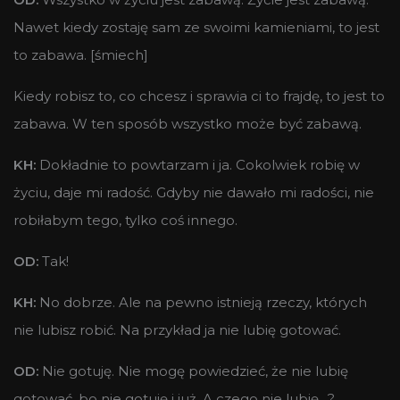
Nawet kiedy zostaję sam ze swoimi kamieniami, to jest
to zabawa. [śmiech]
Kiedy robisz to, co chcesz i sprawia ci to frajdę, to jest to
zabawa. W ten sposób wszystko może być zabawą.
KH:
Dokładnie to powtarzam i ja. Cokolwiek robię w
życiu, daje mi radość. Gdyby nie dawało mi radości, nie
robiłabym tego, tylko coś innego.
OD:
Tak!
KH:
No dobrze. Ale na pewno istnieją rzeczy, których
nie lubisz robić. Na przykład ja nie lubię gotować.
OD:
Nie gotuję. Nie mogę powiedzieć, że nie lubię
gotować, bo nie gotuję i już. A czego nie lubię…?