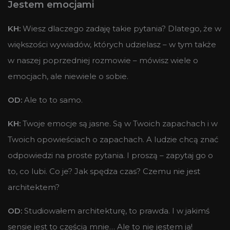
Jestem emocjami
KH:
Wiesz dlaczego zadaję takie pytania? Dlatego, że w
większości wywiadów, których udzielasz – w tym także
w naszej poprzedniej rozmowie – mówisz wiele o
emocjach, ale niewiele o sobie.
OD:
Ale to to samo.
KH:
Twoje emocje są jasne. Są w Twoich zapachach i w
Twoich opowieściach o zapachach. A ludzie chcą znać
odpowiedzi na proste pytania. I proszą – zapytaj go o
to, co lubi. Co je? Jak spędza czas? Czemu nie jest
architektem?
OD:
Studiowałem architekturę, to prawda. I w jakimś
sensie jest to częścią mnie… Ale to nie jestem ja!