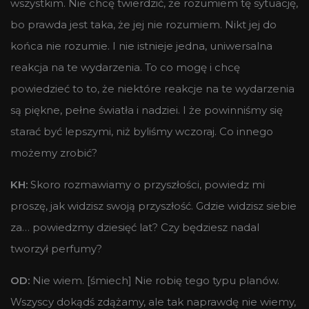
wszystkim. Nie chcę twierdzić, że rozumiem tę sytuację,
bo prawda jest taka, że jej nie rozumiem. Nikt jej do
końca nie rozumie. I nie istnieje jedna, uniwersalna
reakcja na te wydarzenia. To co mogę i chcę
powiedzieć to to, że niektóre reakcje na te wydarzenia
są piękne, pełne światła i nadziei. I że powinniśmy się
starać być lepszymi, niż byliśmy wczoraj. Co innego
możemy zrobić?
KH:
Skoro rozmawiamy o przyszłości, powiedz mi
proszę, jak widzisz swoją przyszłość. Gdzie widzisz siebie
za… powiedzmy dziesięć lat? Czy będziesz nadal
tworzył perfumy?
OD:
Nie wiem. [śmiech] Nie robię tego typu planów.
Wszyscy dokądś zdążamy, ale tak naprawdę nie wiemy,