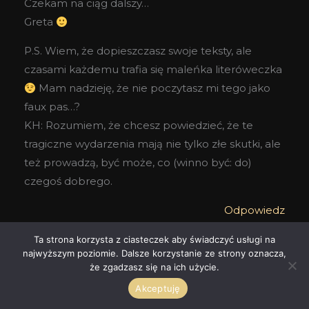
Czekam na ciąg dalszy…
Greta
P.S. Wiem, że dopieszczasz swoje teksty, ale
czasami każdemu trafia się maleńka literóweczka
Mam nadzieję, że nie poczytasz mi tego jako
faux pas…?
KH: Rozumiem, że chcesz powiedzieć, że te
tragiczne wydarzenia mają nie tylko złe skutki, ale
też prowadzą, być może, co (winno być: do)
czegoś dobrego.
Odpowiedz
Ta strona korzysta z ciasteczek aby świadczyć usługi na
NARDE
najwyższym poziomie. Dalsze korzystanie ze strony oznacza,
2016-03-24 PRZY 16:06
że zgadzasz się na ich użycie.
Akceptuję