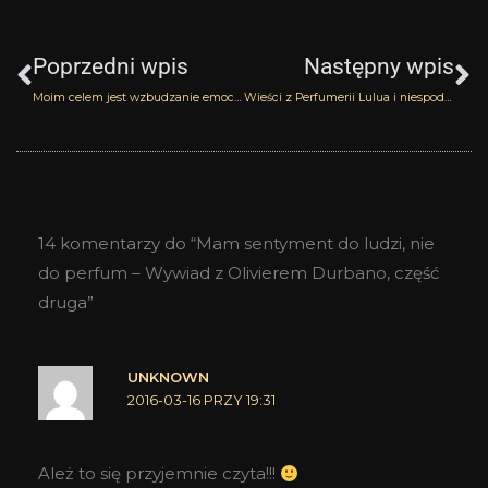
Prev
N
Poprzedni wpis
Następny wpis
Moim celem jest wzbudzanie emocji – Wywiad z Olivierem Durbano, część pierwsza
Wieści z Perfumerii Lulua i niespodzianki dla Was
14 komentarzy do “Mam sentyment do ludzi, nie
do perfum – Wywiad z Olivierem Durbano, część
druga”
UNKNOWN
2016-03-16 PRZY 19:31
Ależ to się przyjemnie czyta!!!