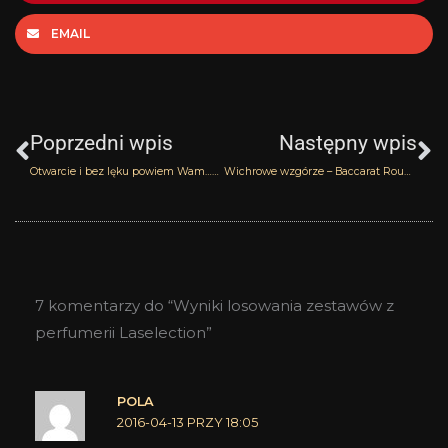
EMAIL
Prev
N
Poprzedni wpis
Następny wpis
Otwarcie i bez lęku powiem Wam…* – Salim Tabacora Parfums
Wichrowe wzgórze – Baccarat Rouge 540 Maison Francis Kurkdjian
7 komentarzy do “Wyniki losowania zestawów z
perfumerii Laselection”
POLA
2016-04-13 PRZY 18:05