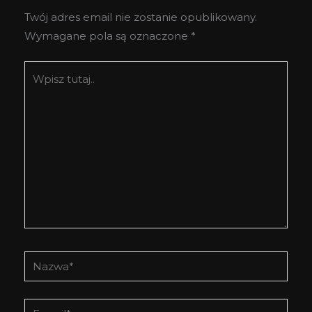
Twój adres email nie zostanie opublikowany.
Wymagane pola są oznaczone
*
Wpisz
tutaj..
Nazwa*
E-