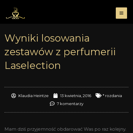
Przejdź
do
treści
Wyniki losowania
zestawów z perfumerii
Laselection
Klaudia Heintze
13 kwietnia, 2016
* rozdania
7 komentarzy
Mam dziś przyjemność obdarować Was po raz kolejny.