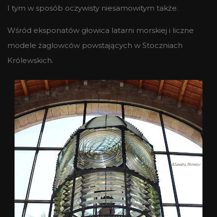
I tym w sposób oczywisty niesamowitym także.
Wśród eksponatów głowica latarni morskiej i liczne
modele żaglowców powstających w Stoczniach
Królewskich.