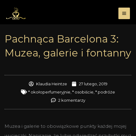
Przejdź
do
treści
Pachnąca Barcelona 3:
Muzea, galerie i fontanny
Klaudia Heintze
27 lutego, 2019
* okołoperfumeryjnie
,
* osobiście
,
* podróże
2 komentarzy
Muzea i galerie to obowiązkowe punkty każdej mojej
wycieczki. Napisanie, że lubię odwiedzać przybytki muz