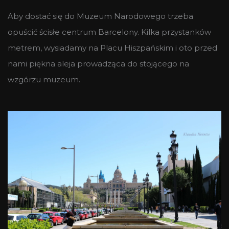
Aby dostać się do Muzeum Narodowego trzeba
opuścić ścisłe centrum Barcelony. Kilka przystanków
metrem, wysiadamy na Placu Hiszpańskim i oto przed
nami piękna aleja prowadząca do stojącego na
wzgórzu muzeum.