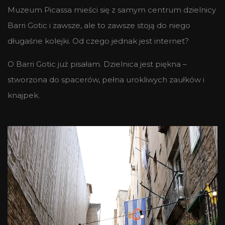
Muzeum Picassa mieści się z samym centrum dzielnicy
Barri Gotic i zawsze, ale to zawsze stoją do niego
długaśne kolejki. Od czego jednak jest internet?
O Barri Gotic już pisałam. Dzielnica jest piękna –
stworzona do spacerów, pełna urokliwych zaułków i
knajpek.