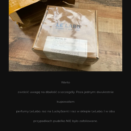
Warto
zwrócić uwagę na dbałość o szczegóły. Poza jednym: dwukrotnie
kupowałam
perfumy LeLabo. raz na LuckyScent i raz w sklepie LeLabo. I w obu
przypadkach pudełko NIE było zafoliowane.