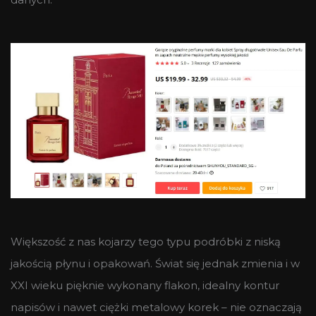
Większość z nas kojarzy tego typu podróbki z niską
jakością płynu i opakowań. Świat się jednak zmienia i w
XXI wieku pięknie wykonany flakon, idealny kontur
napisów i nawet ciężki metalowy korek – nie oznaczają