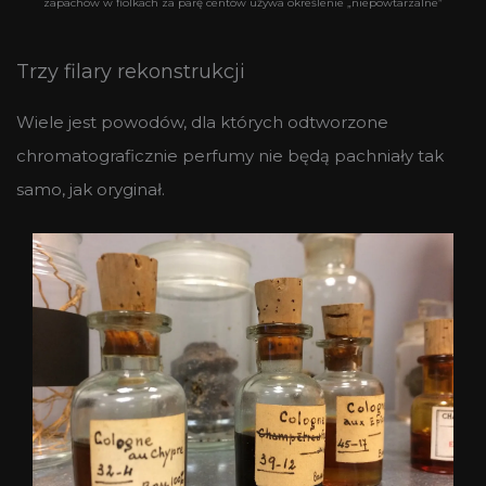
zapachów w fiolkach za parę centów używa określenie „niepowtarzalne”
Trzy filary rekonstrukcji
Wiele jest powodów, dla których odtworzone
chromatograficznie perfumy nie będą pachniały tak
samo, jak oryginał.