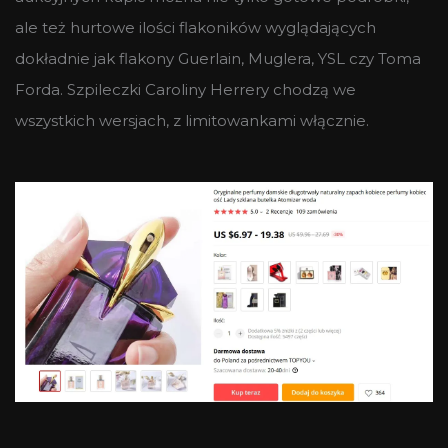
ale też hurtowe ilości flakoników wyglądających
dokładnie jak flakony Guerlain, Muglera, YSL czy Toma
Forda. Szpileczki Caroliny Herrery chodzą we
wszystkich wersjach, z limitowankami włącznie.