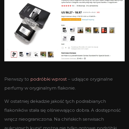
Pierwszy to
podróbki wprost
– udające oryginalne
perfumy w oryginalnym flakonie.
W ostatniej dekadzie jakość tych podrabianych
flakoników stała się olśniewająco dobra. A dostępność
wręcz nieograniczona. Na chińskich serwisach
aukcyjnych kupić można nie tylko gotowe podróbki,