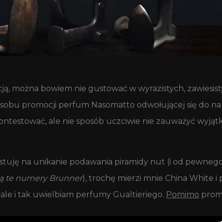
cją, można bowiem nie gustować w wyrazistych, zawiesis
posobu promocji perfum Nasomatto odwołującej się do 
ntestować, ale nie sposób uczciwie nie zauważyć wyjątk
stuję na unikanie podawania piramidy nut (i od pewneg
ą te numery Brunner
), trochę mierzi mnie China White 
 ale i tak uwielbiam perfumy Gualtieriego.
Pomimo
promoc