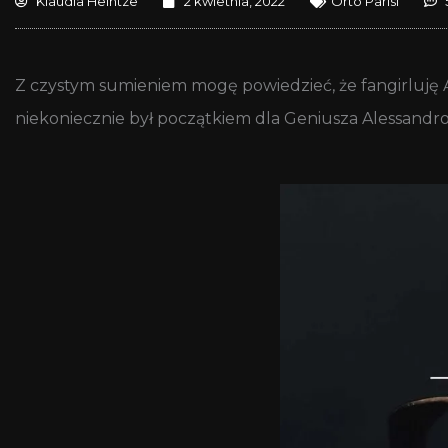
Klaudia Heintze
2 kwietnia, 2022
Orto Parisi
Z czystym sumieniem mogę powiedzieć, że fangirluję A
niekoniecznie był początkiem dla Geniusza Alessandro