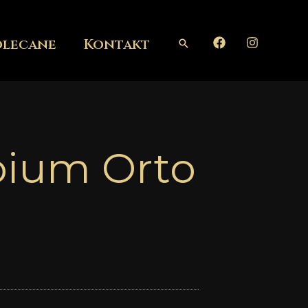
olecane
Kontakt
Szukaj
oium Orto