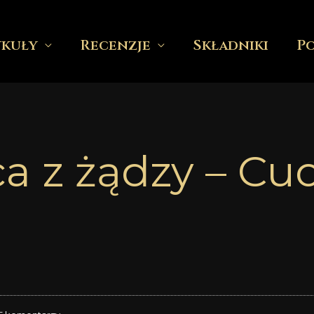
ykuły
Recenzje
Składniki
P
a z żądzy – Cu