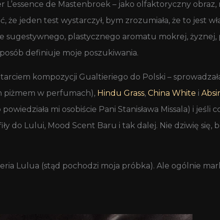
 L’essence de Mastenbroek – jako olfaktoryczny obraz, 
że jeden test wystarczył, bym zrozumiała, że to jest w
 sugestywnego, plastycznego aromatu mokrej, żyznej, p
 sposób definiuje moje poszukiwania.
dotarciem kompozycji Gualtieriego do Polski – sprowadz
ym piżmem w perfumach),
Hindu Grass
,
China White
i
Absi
wiedziała mi osobiście Pani Stanisława Missala) i jeśli co
y do Lului, Mood Scent Baru i tak dalej. Nie dziwię się, b
eria Lulua (stąd pochodzi moja próbka). Ale ogólnie marki