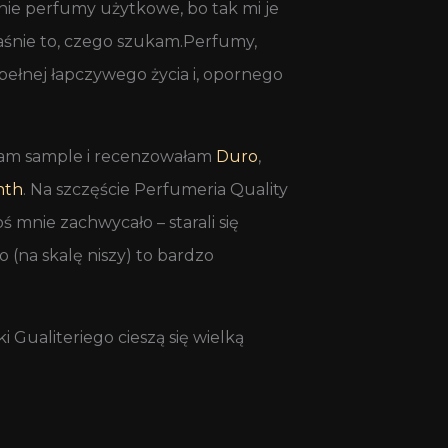
nie perfumy użytkowe, bo tak mi je
łaśnie to, czego szukam.Perfumy,
ełnej łapczywego życia i, opornego
ałam sample i recenzowałam
Duro
,
nth
. Na szczęście Perfumeria Quality
ś mnie zachwycało – starali się
o (na skalę niszy) to bardzo
 Gualiteriego cieszą się wielką