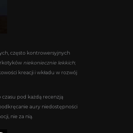
tych, często kontrowersyjnych
narkotyków
niekoniecznie lekkich
;
owości kreacji i wkładu w rozwój
o czasu pod każdą recenzją
i podkręcanie aury niedostępności
ji, nie za nią.