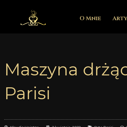
Przejdź
do
O Mnie
Art
treści
Maszyna drżąc
Parisi