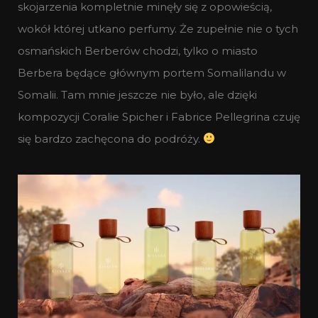
skojarzenia kompletnie minęły się z opowieścią,
wokół której utkano perfumy. Że zupełnie nie o tych
osmańskich Berberów chodzi, tylko o miasto
Berbera będące głównym portem Somalilandu w
Somalii. Tam mnie jeszcze nie było, ale dzięki
kompozycji Coralie Spicher i Fabrice Pellegrina czuję
się bardzo zachęcona do podróży.