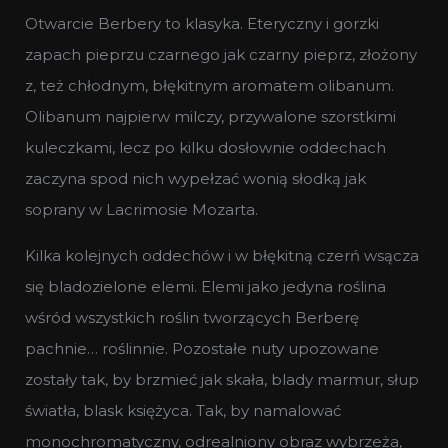
Otwarcie Berbery to klasyka. Eteryczny i gorzki
zapach pieprzu czarnego jak czarny pieprz, złożony
z, też chłodnym, błękitnym aromatem olibanum.
Olibanum najpierw milczy, przywalone szorstkimi
kuleczkami, lecz po kilku dosłownie oddechach
zaczyna spod nich wypełzać wonią słodką jak
soprany w Lacrimosie Mozarta.
Kilka kolejnych oddechów i w błękitną czerń wsącza
się bladozielone elemi. Elemi jako jedyna roślina
wśród wszystkich roślin tworzących Berberę
pachnie… roślinnie. Pozostałe nuty upozowane
zostały tak, by brzmieć jak skała, blady marmur, słup
światła, blask księżyca. Tak, by namalować
monochromatyczny, odrealniony obraz wybrzeża,