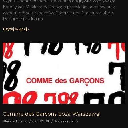
Szybki update rozdań. Poprzednią dogrywkę wygrywają:
Korozyjka i Makkarony Proszę o przesłanie adresów oraz
wyboru próbek zapachów Comme des Garcons z oferty
Perfumerii Lu’lua na
Czytaj więcej »
Comme des Garcons poza Warszawą!
Klaudia Heintze
2011-09-08
14 komentarzy