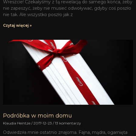
Wreszcie! Czekałyśmy z tą rewelacją do samego końca, żeby
nie zapeszyć, żeby nie musieć odwoływać, gdyby coś poszło
nie tak. Ale wszystko poszło jak z
Czytaj więcej »
Podróbka w moim domu
Klaudia Heintze
2017-12-23
13 komentarzy
Odwiedziła mnie ostatnio znajoma. Fajna, mądra, ogarnięta