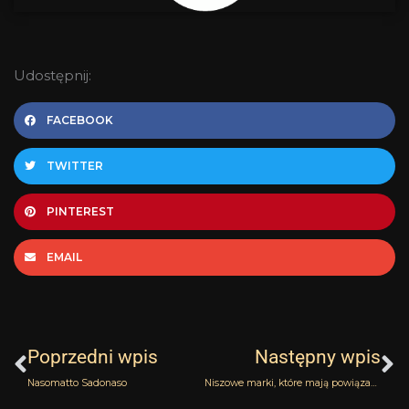
Udostępnij:
FACEBOOK
TWITTER
PINTEREST
EMAIL
Prev
N
Poprzedni wpis
Następny wpis
Nasomatto Sadonaso
Niszowe marki, które mają powiązania z Rosją