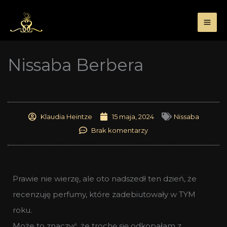
Przejdź
do
treści
Nissaba Berbera
Klaudia Heintze
15 maja, 2024
Nissaba
Brak komentarzy
Prawie nie wierzę, ale oto nadszedł ten dzień, że
recenzuję perfumy, które zadebiutowały w TYM
roku.
Może to znaczyć, że trochę się odkopałam z