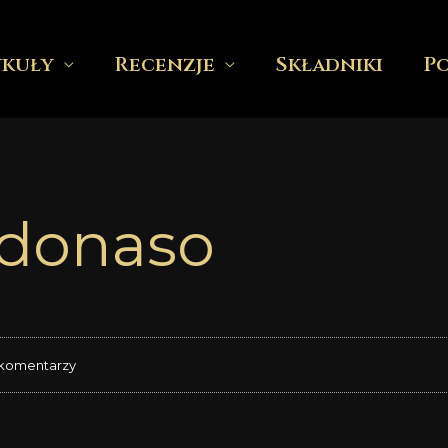
ykuły
Recenzje
Składniki
P
donaso
 komentarzy