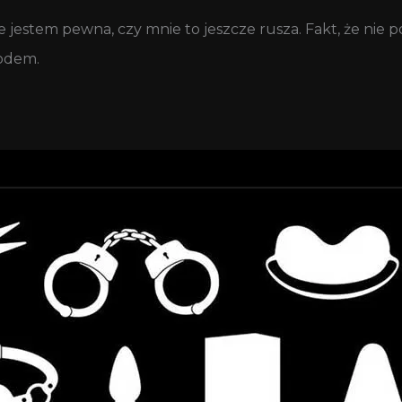
ie jestem pewna, czy mnie to jeszcze rusza. Fakt, że ni
wodem.