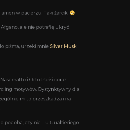
 amen w pacierzu. Taki żarcik.
fgano, ale nie potrafię ukryć
do piżma, urzekł mnie
Silver Musk
.
asomatto i Orto Parisi coraz
cycling motywów. Dystynktywny dla
zególnie mi to przeszkadza i na
.
o podoba, czy nie – u Gualtieriego