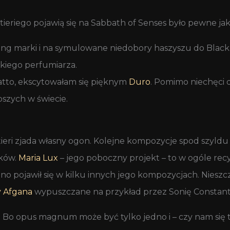
ieriego pojawią się na Sabbath of Senses było pewne jak
g marki i na symulowane niedobory haszyszu do Black A
kiego perfumiarza.
atto, ekscytowałam się pięknym
Duro
. Pomimo niechęci 
szych w świecie.
ri zjada własny ogon. Kolejne kompozycje spod szyldu N
cków.
Maria Lux
– jego poboczny projekt – to w ogóle re
ano pojawił się w kilku innych jego kompozycjach. Nieszc
y Afgana
wypuszczane na przykład przez Sonię Constant
 Bo opus magnum może być tylko jedno i – czy nam się t