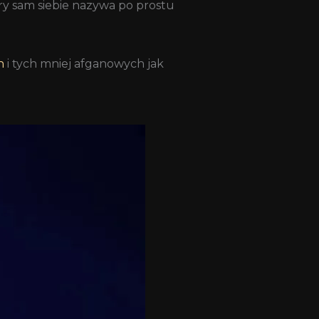
ry sam siebie nazywa po prostu
n
i tych mniej afganowych jak