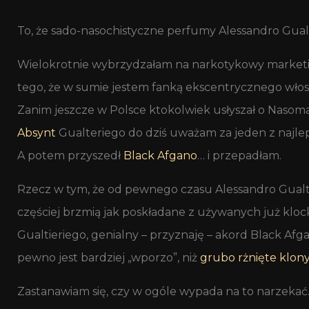
To, że sado-nasochistyczne perfumy Alessandro Gualt
Wielokrotnie wybrzydzałam na narkotykowy marketin
tego, że w sumie jestem fanką ekscentrycznego włos
Zanim jeszcze w Polsce ktokolwiek usłyszał o Nasom
Absynt
Gualteriego do dziś uważam za jeden z najlep
A potem przyszedł
Black Afgano
… i przepadłam.
Rzecz w tym, że od pewnego czasu Alessandro Gualtie
częściej brzmią jak poskładane z używanych już klo
Gualtieriego, genialny – przyznaję – akord Black Afg
pewno jest bardziej „wporzo”, niż
grubo rżnięte klon
Zastanawiam się, czy w ogóle wypada na to narzekać.