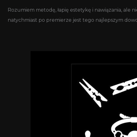
Rozumiem metodę, łapię estetykę i nawiązania, ale n
natychmiast po premierze jest tego najlepszym do