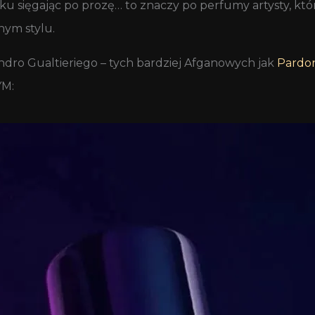
u sięgając po prozę… to znaczy po perfumy artysty, któ
nym stylu.
andro Gualtieriego – tych bardziej Afganowych jak
Pardo
YM: