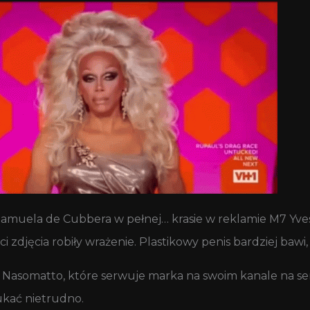
muela de Cubbera w pełnej… krasie w reklamie M7 Yves S
jęcia robiły wrażenie. Plastikowy penis bardziej bawi, 
y Nasomatto, które serwuje marka na swoim kanale na se
ukać nietrudno.