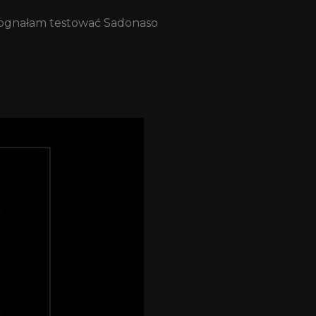
e pognałam testować Sadonaso