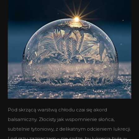
Pod skrzącą warstwą chłodu czai się akord
balsamiczny. Złocisty jak wspomnienie słońca,
subtelnie tytoniowy, z delikatnym odcieniem lukrecji.
I od razu zaznaczam – nie sądzę, by lukrecja była w