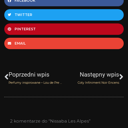
FACEBOOK
TWITTER
PINTEREST
EMAIL
Prev
N
Poprzedni wpis
Następny wpis
Perfumy inspirowane – Lou de Pre Mystic Dream
Coty Infiniment Noir Encens
2 komentarze do “Nissaba Les Alpes”