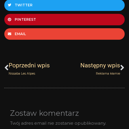
TWITTER
PINTEREST
EMAIL
Prev
N
Poprzedni wpis
Następny wpis
Nissaba Les Alpes
Reklama kłamie
Zostaw komentarz
Twój adres email nie zostanie opublikowany.