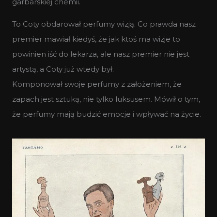
garbarskiej chemii.
To Coty obdarował perfumy wizją. Co prawda nasz
premier mawiał kiedyś, że jak ktoś ma wizje to
powinien iść do lekarza, ale nasz premier nie jest
artystą, a Coty już wtedy był.
Komponował swoje perfumy z założeniem, że
zapach jest sztuką, nie tylko luksusem. Mówił o tym,
że perfumy mają budzić emocje i wpływać na życie.