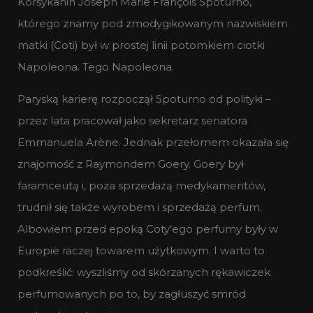
Korsykanin Joseph Marie François Spoturno,
którego znamy pod zmodygikowanym nazwiskiem
matki (Coti) był w prostej linii potomkiem ciotki
Napoleona. Tego Napoleona.
Paryską karierę rozpoczął Spoturno od polityki –
przez lata pracował jako sekretarz senatora
Emmanuela Arène. Jednak przełomem okazała się
znajomość z Raymondem Goery. Goery był
faramceutą i, poza sprzedażą medykamentów,
trudnił się także wyrobem i sprzedażą perfum.
Albowiem przed epoką Coty’ego perfumy były w
Europie raczej towarem użytkowym. I warto to
podkreślić: wyszliśmy od skórzanych rękawiczek
perfumowanych po to, by zagłuszyć smród