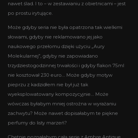
nawet ślad. I to – w zestawianiu z obietnicami – jest
po prostu irytujące.
Może gdyby seria nie była opatrzona tak wielkimi
słowami, gdyby nie reklamowano jej jako
naukowego przełomu dzięki użyciu „Aury
Molekularnej”, gdyby nie zapowiadano
trzydziestogodzinnej trwałości i gdyby flakon 75ml
nie kosztował 230 euro… Może gdyby motyw
pieprzu z kadzidłem nie był już tak
wyeksplowatowany kompozycyjnie… Może
wówczas byłabym mniej ostrożna w wyrażaniu
zachwytu? Może nawet dopisałabym te piękne
perfumy do listy marzeń?
Chętnie poznałabym całą serię z Ambre Antique