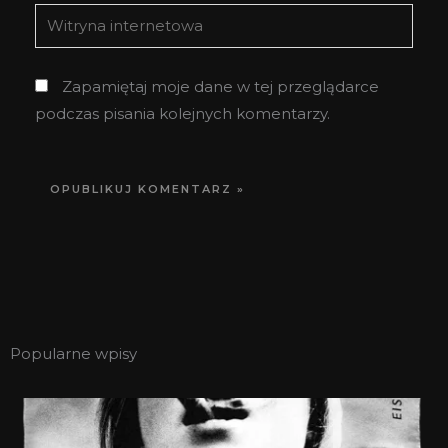
Witryna
internetowa
Zapamiętaj moje dane w tej przeglądarce
podczas pisania kolejnych komentarzy.
Popularne wpisy