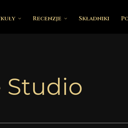
ykuły
Recenzje
Składniki
P
e Studio