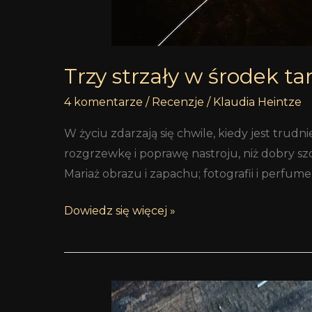
Trzy strzały w środek ta
4 komentarze
/
Recenzje
/
Klaudia Heintze
W życiu zdarzają się chwile, kiedy jest trud
rozgrzewkę i poprawę nastroju, niż dobry szot
Mariaż obrazu i zapachu; fotografii i perfum
Dowiedz się więcej »
Moody
Wood