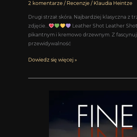
2 komentarze
/
Recenzje
/
Klaudia Heintze
Drugi strzał: skóra. Najbardziej klasyczna z 
zdjęcie…
Leather Shot Leather Shot 
pikantnym i kremowo drzewnym. Z fascynują
przewidywalność
Dowiedz się więcej »
Trzy
strzały
w
środek
tarczy