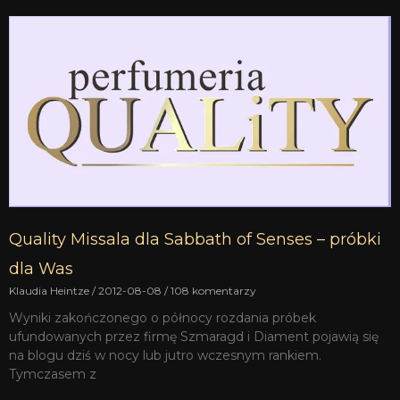
Quality Missala dla Sabbath of Senses – próbki
dla Was
Klaudia Heintze
2012-08-08
108 komentarzy
Wyniki zakończonego o północy rozdania próbek
ufundowanych przez firmę Szmaragd i Diament pojawią się
na blogu dziś w nocy lub jutro wczesnym rankiem.
Tymczasem z