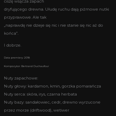
ciszę wsącza zapach
dryfującego drewna. Ułudę ruchu dają piżmowe nutki
przyprawowe. Ale tak
„naprawdę nie dzieje się nic i nie stanie się nic aż do
końca”.
I dobrze.
Data premiery: 2018
Kompozytor: Bertrand Duchaufour
Nuty zapachowe:
Nuty głowy: kardamon, kmin, gorzka pomarańcza
Nuty serca: skóra, irys, czarna herbata
Nuty bazy: sandałowiec, cedr, drewno wyrzucone
przez morze (driftwood), wetiwer