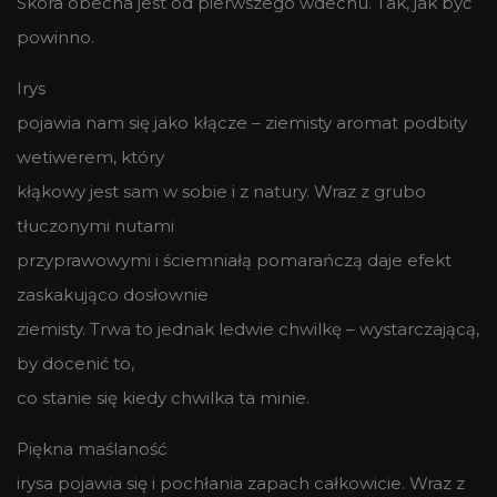
Skóra obecna jest od pierwszego wdechu. Tak, jak być
powinno.
Irys
pojawia nam się jako kłącze – ziemisty aromat podbity
wetiwerem, który
kłąkowy jest sam w sobie i z natury. Wraz z grubo
tłuczonymi nutami
przyprawowymi i ściemniałą pomarańczą daje efekt
zaskakująco dosłownie
ziemisty. Trwa to jednak ledwie chwilkę – wystarczającą,
by docenić to,
co stanie się kiedy chwilka ta minie.
Piękna maślaność
irysa pojawia się i pochłania zapach całkowicie. Wraz z