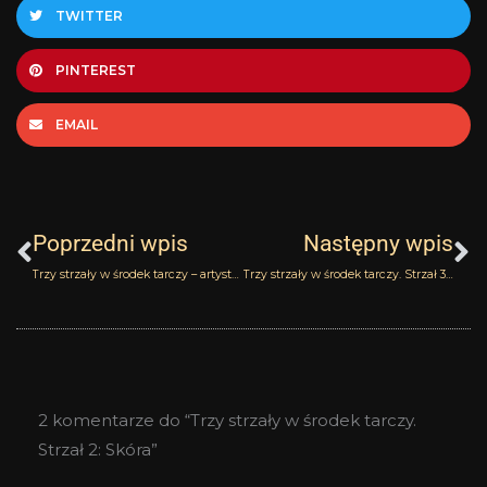
TWITTER
PINTEREST
EMAIL
Prev
N
Poprzedni wpis
Następny wpis
Trzy strzały w środek tarczy – artystyczna kooperacja, która zachwyca cz.1
Trzy strzały w środek tarczy. Strzał 3: Wanilia
2 komentarze do “Trzy strzały w środek tarczy.
Strzał 2: Skóra”