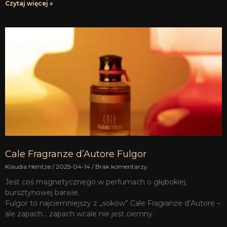
Czytaj więcej »
Cale Fragranze d’Autore Fulgor
Klaudia Heintze
2025-04-14
Brak komentarzy
Jest coś magnetycznego w perfumach o głębokiej,
bursztynowej barwie.
Fulgor to najciemniejszy z „soków” Cale Fragranze d’Autore –
ale zapach… zapach wcale nie jest ciemny.