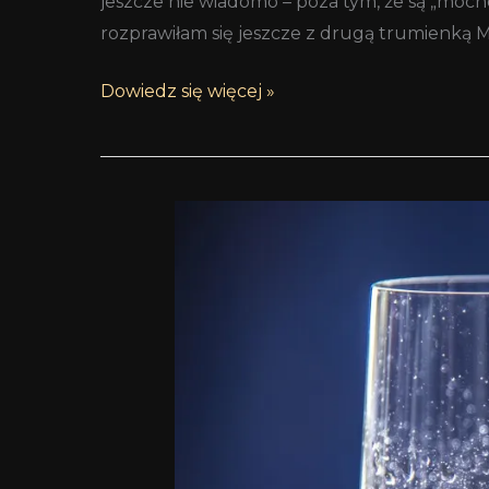
jeszcze nie wiadomo – poza tym, że są „mocn
rozprawiłam się jeszcze z drugą trumienką 
Dowiedz się więcej »
Pijmy
gwiazdy
–
o
szampanie
słów
więcej,
niż
kilka