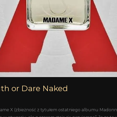
uth or Dare Naked
e X (zbieżność z tytułem ostatniego albumu Madonn