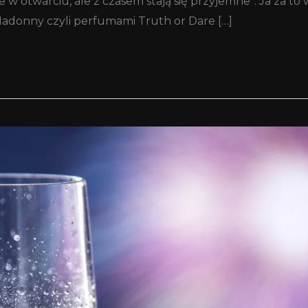
e w otwarciu, ale z czasem stają się przyjemne”. Ja za 
Madonny czyli perfumami Truth or Dare […]