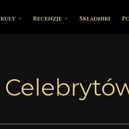
ykuły
Recenzje
Składniki
P
 Celebrytó