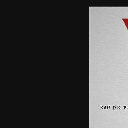
Naga
Madonna
czyli
Truth
or
Dare
Naked