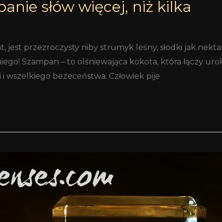
anie słów więcej, niż kilka
, jest przezroczysty niby strumyk leśny, słodki jak nektar
 niego! Szampan – to olśniewająca kokota, która łączy u
 i wszelkiego bezeceństwa. Człowiek pije