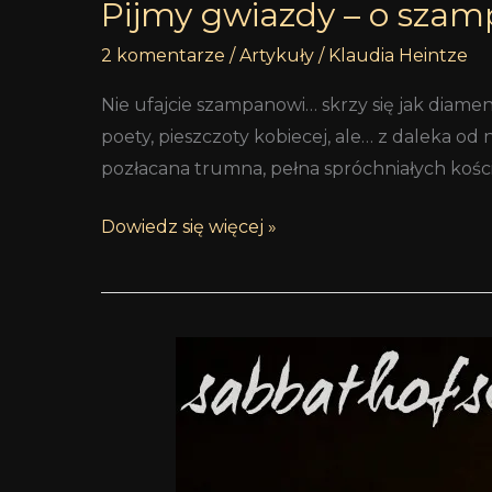
Pijmy gwiazdy – o szamp
2 komentarze
/
Artykuły
/
Klaudia Heintze
Nie ufajcie szampanowi… skrzy się jak diament
poety, pieszczoty kobiecej, ale… z daleka od
pozłacana trumna, pełna spróchniałych kości
Dowiedz się więcej »
10
najpopularniejszych
perfum
celebrytów