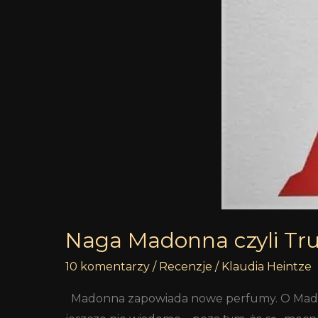
Naga Madonna czyli Tr
10 komentarzy
/
Recenzje
/
Klaudia Heintze
Madonna zapowiada nowe perfumy. O Madam