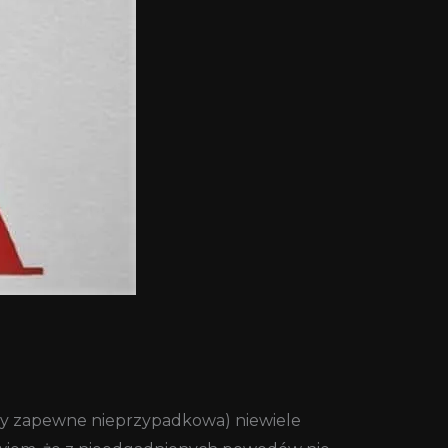
y zapewne nieprzypadkowa) niewiele