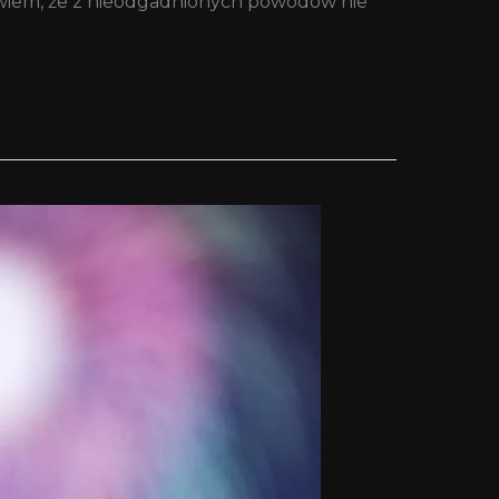
to wiem, że z nieodgadnionych powodów nie