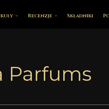
ykuły
Recenzje
Składniki
P
a Parfums