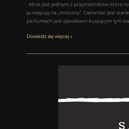
Mrok jest jednym z przymiotników, które robi
ja reaguję na „mroczny”. Ciemność jest sta
perfumach jest zjawiskiem kuszącym tym bard
Dowiedz się więcej »
Rabat
dla
czytelników
SoS