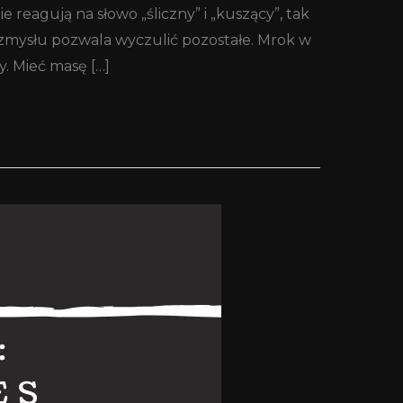
 reagują na słowo „śliczny” i „kuszący”, tak
 zmysłu pozwala wyczulić pozostałe. Mrok w
. Mieć masę […]