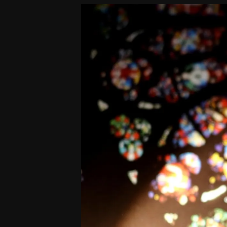
Aktualności
od
Tabacora
Parfums