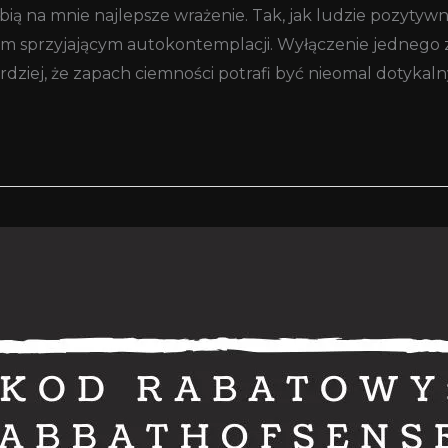
ą na mnie najlepsze wrażenie. Tak, jak ludzie pozytywnie
nem sprzyjającym autokontemplacji. Wyłączenie jednego
ziej, że zapach ciemności potrafi być nieomal dotykalny