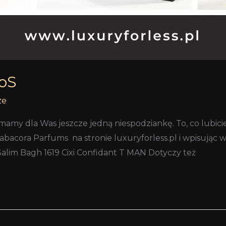
SoS
ze
y dla Was jeszcze jedną niespodziankę. To, co lubicie n
abacora Parfums na stronie luxuryforless.pl i wpisując
alim Bagh 1619 Cixi Confidant T MAN Dotyczy też