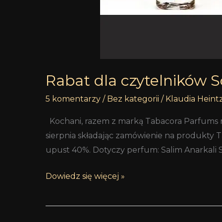
Rabat dla czytelników 
5 komentarzy
/
Bez kategorii
/
Klaudia Heint
Kochani, razem z marką Tabacora Parfums mam
sierpnia składając zamówienie na produkty T
upust 40%. Dotyczy perfum: Salim Anarkali S
Dowiedz się więcej »