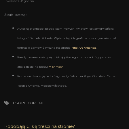
Trwałość: 6-8 godzin
Źródła ilustracji:
Autorką pięknego zdjęcia jaśminowych kwiatów jest amerykańska
fotograf Daniela Roberts. Wydruk tej fotografii w dowolnym nieomal
formacie zamówić można na stronie
Fine Art America
.
Kandyzowane kwiaty są częścią pięknego tortu, na który przepis
znajdziecie na blogu
Mishmash!
Pozostałe dwa zdjęcie to fragmenty flakonika Royal Oud dello Yemen
Tesori d’Oriente. Mojego własnego.
TESORI D'ORIENTE
Podobają Ci się treści na stronie?