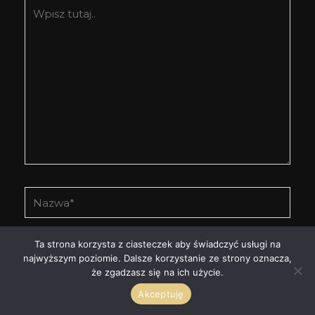
Wpisz
tutaj..
Nazwa*
E-
Ta strona korzysta z ciasteczek aby świadczyć usługi na
najwyższym poziomie. Dalsze korzystanie ze strony oznacza,
mail*
że zgadzasz się na ich użycie.
Witryna
Akceptuję
internetowa