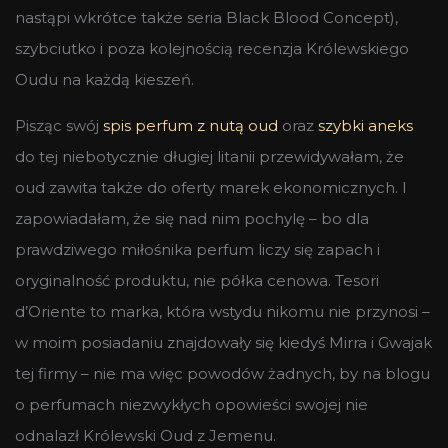
nastąpi wkrótce także seria Black Blood Concept),
szybciutko i poza kolejnością recenzja Królewskiego
Oudu na każdą kieszeń.
Pisząc swój
spis perfum z nutą oud
oraz
szybki aneks
do tej niebotycznie długiej litanii przewidywałam, że
oud zawita także do oferty marek ekonomicznych. I
zapowiadałam, że się nad nim pochylę – bo dla
prawdziwego miłośnika perfum liczy się zapach i
oryginalność produktu, nie półka cenowa. Tesori
d’Oriente to marka, która wstydu nikomu nie przynosi –
w moim posiadaniu znajdowały się kiedyś Mirra i Gwajak
tej firmy – nie ma więc powodów żadnych, by na blogu
o perfumach niezwykłych opowieści swojej nie
odnalazł Królewski Oud z Jemenu.