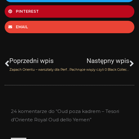
PINTEREST
EMAIL
Prev
N
Poprzedni wpis
Następny wpis
Zapach Orientu – warsztaty dla Perfumerii Yasmeen
Pachnące więzy czyli 0 Black Collection Blood Concept
24 komentarze do “Oud poza kadrem – Tesori
d’Oriente Royal Oud dello Yemen”