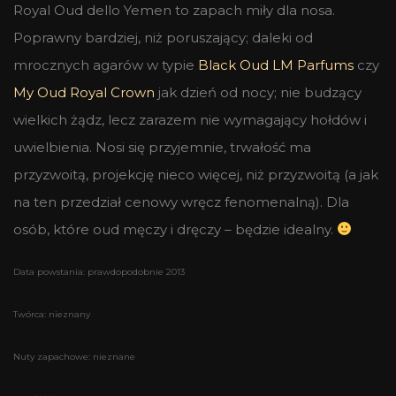
Royal Oud dello Yemen to zapach miły dla nosa.
Poprawny bardziej, niż poruszający; daleki od
mrocznych agarów w typie
Black Oud LM Parfums
czy
My Oud Royal Crown
jak dzień od nocy; nie budzący
wielkich żądz, lecz zarazem nie wymagający hołdów i
uwielbienia. Nosi się przyjemnie, trwałość ma
przyzwoitą, projekcję nieco więcej, niż przyzwoitą (a jak
na ten przedział cenowy wręcz fenomenalną). Dla
osób, które oud męczy i dręczy – będzie idealny.
Data powstania: prawdopodobnie 2013
Twórca: nieznany
Nuty zapachowe: nieznane