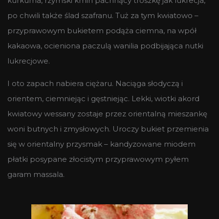
kurkuma, rzymski kmin pachnący troszkę jak lukrecja,
po chwili także ślad szafranu. Tuż za tym kwiatowo –
przyprawowym bukietem podąża ciemna, na wpół
kakaowa, ocieniona paczulą wanilia podbijająca nutki
lukrecjowe.
I oto zapach nabiera ciężaru. Naciąga słodyczą i
orientem, ciemniejąc i gęstniejąc. Lekki, wiotki akord
kwiatowy wessany zostaje przez orientalną mieszankę
woni butnych i zmysłowych. Uroczy bukiet przemienia
się w orientalny przysmak – kandyzowane miodem
płatki posypane złocistym przyprawowym pyłem
garam massala.