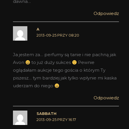
dawna…
Odpowiedz
A
2013-09-25 PRZY 08:20
Ja jestem za… perfumy są tanie i nie pachną jak
Avon
to już duży sukces
Pewnie
oglądałam aukcje tego gościa o którym Ty
piszesz… tym bardziej jak tylko wpłynie mi kaska
uderzam do niego
Odpowiedz
SABBATH
2013-09-25 PRZY 16:17