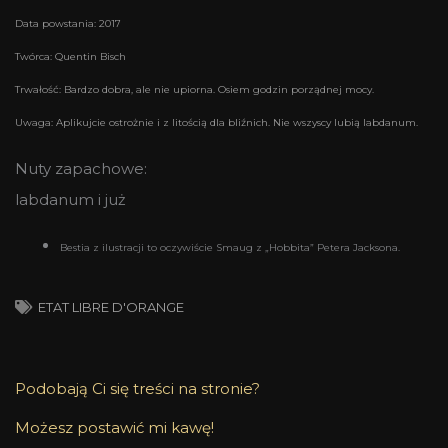
Data powstania: 2017
Twórca: Quentin Bisch
Trwałość: Bardzo dobra, ale nie upiorna. Osiem godzin porządnej mocy.
Uwaga: Aplikujcie ostrożnie i z litością dla bliźnich. Nie wszyscy lubią labdanum.
Nuty zapachowe:
labdanum i już
Bestia z ilustracji to oczywiście Smaug z „Hobbita” Petera Jacksona.
ETAT LIBRE D'ORANGE
Podobają Ci się treści na stronie?
Możesz postawić mi kawę!