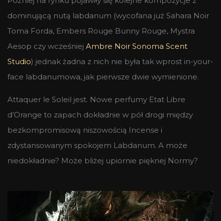
Później na rynku pojawiły się kolejne kompozycje z
dominującą nutą labdanum (wycofana już Sahara Noir
Toma Forda, Embers Rouge Bunny Rouge, Mystra
Aesop czy wcześniej
Ambre Noir Sonoma Scent
Studio
) jednak żadna z nich nie była tak wprost in-your-
face labdanumowa, jak pierwsze dwie wymienione.
Attaquer le Soleil jest. Nowe perfumy Etat Libre
d’Orange to zapach dokładnie w pół drogi między
bezkompromisową niszowością Incense i
zdystansowanym spokojem Labdanum. A może
niedokładnie? Może bliżej upiornie pięknej Normy?