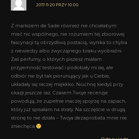
2017-11-20 PRZY 10:00
Z markizem de Sade również nie chciałabym
mieć nic wspólnego, nie rozumiem tej zbiorowej
fascynacji tą obrzydliwą postacią, wynika to chyba
z niewiedzy albo zwyczajnego braku wyobraźni.
Zaś perfumy, o których piszesz miałam
przyjemność testować i podobały mi się, ale
odbiór nie był tak piorunujący jak u Ciebie,
układały się raczej miękkko. Niuchnę kiedyś przy
okazji jeszcze raz. Czasem Twoje recenzje
powodują, że zupełnie inaczej spojrzę na zapach,
który już spisałam na straty. Na szczęście w drugą
stronę to nie działa – Twoja dezaprobata mnie nie
zniechęca