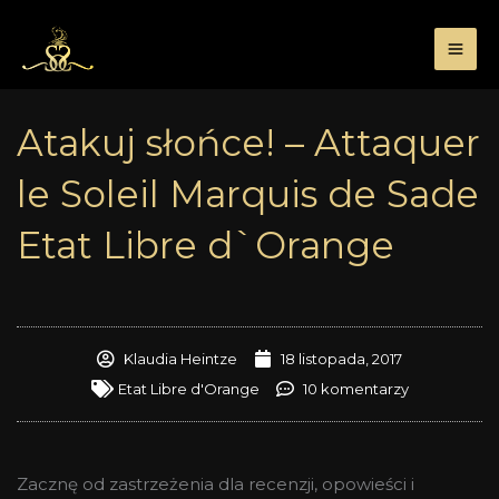
Przejdź
do
treści
Atakuj słońce! – Attaquer
le Soleil Marquis de Sade
Etat Libre d`Orange
Klaudia Heintze
18 listopada, 2017
Etat Libre d'Orange
10 komentarzy
Zacznę od zastrzeżenia dla recenzji, opowieści i