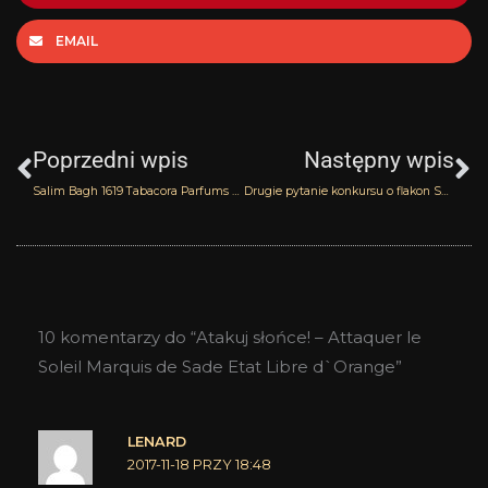
EMAIL
Prev
N
Poprzedni wpis
Następny wpis
Salim Bagh 1619 Tabacora Parfums – recenzja i konkurs
Drugie pytanie konkursu o flakon Salim Bagh 1619 Tabacora Parfums
10 komentarzy do “Atakuj słońce! – Attaquer le
Soleil Marquis de Sade Etat Libre d`Orange”
LENARD
2017-11-18 PRZY 18:48