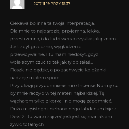
2017-11-19 PRZY 15:37
Ciekawa bo inna ta twoja interpretacja.
Dla mnie to najbardziej przyjemna, lekka,
przestrzenna, i do ludzi wersja czystka jaką znam.
Jest zbyt grzecznie, wygładzenie i
przewidywalnie. I tu mam niedosyt, gdyż
wolałabym czuć to tak jak ty opisałaś…
Flaszki nie będzie, a po zachwycie koleżanki
nadzieję miałem spore.
Przy okazji przypomniałaś mi o Incense Normy co
by mnie raczyło w tej materii najbardziej. Tę
wąchałem tylko z korka i nie mogę zapomnieć.
Dużo mięsistego i niebanalnego labdanum bije z
Dev#2 i tu warto zajrzeć jeśli jest się maniakiem
żywic totalnych.