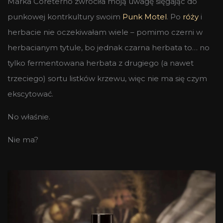
Marka Coreterno zwróciła moją uwagę sięgając do
punkowej kontrkultury swoim
Punk Motel
. Po
róży
i
herbacie nie oczekiwałam wiele – pomimo czerni w
herbacianym tytule, bo jednak czarna herbata to… no
tylko fermentowana herbata z drugiego (a nawet
trzeciego) sortu listków krzewu, więc nie ma się czym
ekscytować.
No właśnie.
Nie ma?