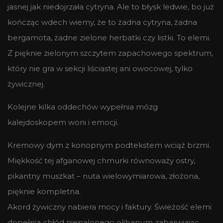
jasnej jak niedojrzała cytryna. Ale to błysk ledwie, bo już
kończąc wdech wiemy, że to żadna cytryna, żadna
bergamota, żadne zielone herbatki czy listki. To elemi.
Z pięknie zielonym szczytem zapachowego spektrum,
który nie gra w sekcji liściastej ani owocowej, tylko
żywicznej.
Kolejne kilka oddechów wypełnia mózg
kalejdoskopem woni i emocji.
Kremowy dym z konopnym podtekstem wciąż brzmi.
Miękkość tej afganowej chmurki równoważy ostry,
pikantny muszkat – nuta wielowymiarowa, złożona,
pięknie kompletna.
Akord żywiczny nabiera mocy i faktury. Świeżość elemi
dopełnia chłód niepalonego olibanum zabarwiając