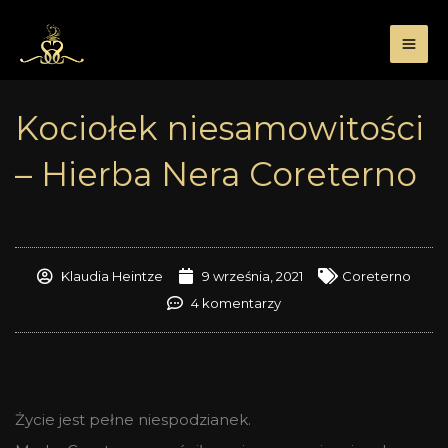
Przejdź
do
treści
Kociołek niesamowitości
– Hierba Nera Coreterno
Klaudia Heintze
9 września, 2021
Coreterno
4 komentarzy
Życie jest pełne niespodzianek.