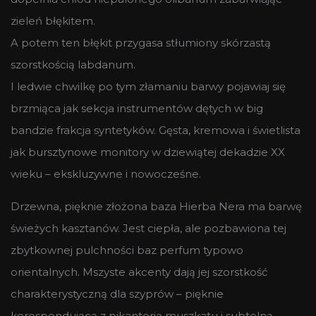
zieleń błękitem.
A potem ten błękit przygasa stłumiony skórzastą
szorstkością labdanum.
I ledwie chwilkę po tym złamaniu barwy pojawiaj się
brzmiąca jak sekcja instrumentów dętych w big
bandzie frakcja syntetyków. Gęsta, kremowa i świetlista
jak bursztynowe monitory w dziewiątej dekadzie XX
wieku – ekskluzywne i nowocześne.
Drzewna, pięknie złożona baza Hierba Nera ma barwę
świeżych kasztanów. Jest ciepła, ale pozbawiona tej
zbytkownej pulchności baz perfum typowo
orientalnych. Mszyste akcenty dają jej szorstkość
charakterystyczną dla szyprów – pięknie
korespondującą z pikanterią muszkatu i subtelną