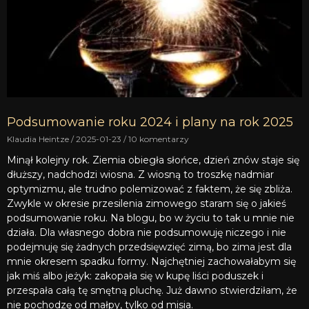
Podsumowanie roku 2024 i plany na rok 2025
Klaudia Heintze
2025-01-23
10 komentarzy
Minął kolejny rok. Ziemia obiegła słońce, dzień znów staje się
dłuższy, nadchodzi wiosna. Z wiosną to troszkę nadmiar
optymizmu, ale trudno polemizować z faktem, że się zbliża.
Zwykle w okresie przesilenia zimowego staram się o jakieś
podsumowanie roku. Na blogu, bo w życiu to tak u mnie nie
działa. Dla własnego dobra nie podsumowuję niczego i nie
podejmuję się żadnych przedsięwzięć zimą, bo zima jest dla
mnie okresem spadku formy. Najchętniej zachowałabym się
jak miś albo jeżyk: zakopała się w kupę liści poduszek i
przespała całą tę smętną pluchę. Już dawno stwierdziłam, że
nie pochodzę od małpy, tylko od misia.