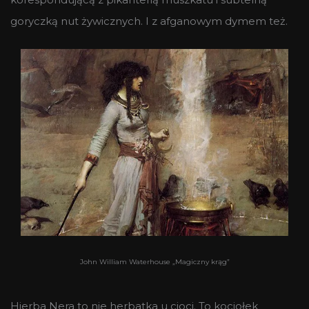
goryczką nut żywicznych. I z afganowym dymem też.
John William Waterhouse „Magiczny krąg”
Hierba Nera to nie herbatka u cioci. To kociołek