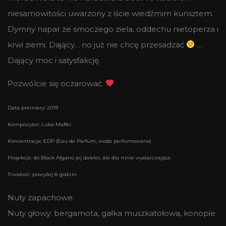
niesamowitości uwarzony z iście wiedźmim kunsztem.
Dymny napar ze smoczego ziela, oddechu nietoperza i
krwi ziemi. Dający… no już nie chcę przesadzać
…
Dający moc i satysfakcję.
Pozwólcie się oczarować.
Data premiery: 2019
Kompozytor: Luka Maffei
Koncentracja: EDP (Eau de Parfum, woda perfumowana)
Projekcja: do Black Afgano jej daleko, ale dla mnie wystarczająca
Trwałość: powyżej 8 godzin
Nuty zapachowe:
Nuty głowy: bergamota, gałka muszkatołowa, konopie