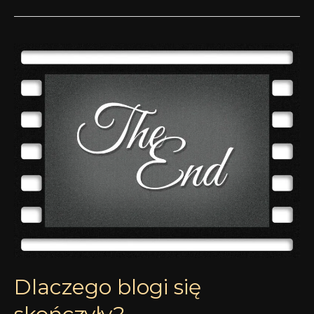
Dlaczego
blogi
się
skończyły?
Dlaczego blogi się