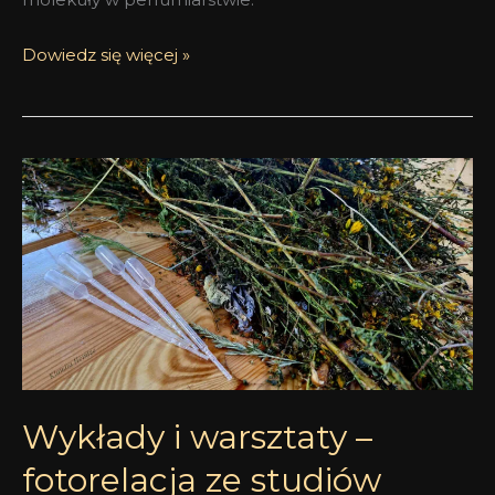
Dowiedz się więcej »
Wykłady
i
warsztaty
–
fotorelacja
ze
studiów
podyplomowych
Wykłady i warsztaty –
fotorelacja ze studiów