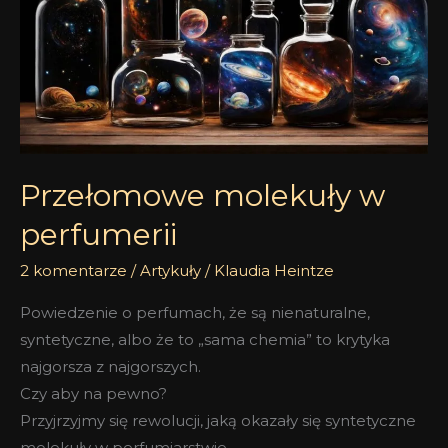
perfumerii
Przełomowe molekuły w
perfumerii
2 komentarze
/
Artykuły
/
Klaudia Heintze
Powiedzenie o perfumach, że są nienaturalne,
syntetyczne, albo że to „sama chemia” to krytyka
najgorsza z najgorszych.
Czy aby na pewno?
Przyjrzyjmy się rewolucji, jaką okazały się syntetyczne
molekuły w perfumiarstwie.