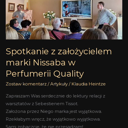
założycielem
marki
Nissaba
w
Perfumerii
Quality
Spotkanie z założycielem
marki Nissaba w
Perfumerii Quality
Zostaw komentarz
/
Artykuły
/
Klaudia Heintze
Zapraszam Was serdecznie do lektury relacji z
warsztatów z Sebestienem Tissot.
Założona przez Niego marka jest wyjątkowa.
Rzekłabym wręcz, że wyjątkowo wyjątkowa.
Sami zobaczcie, że nie przesadzam!