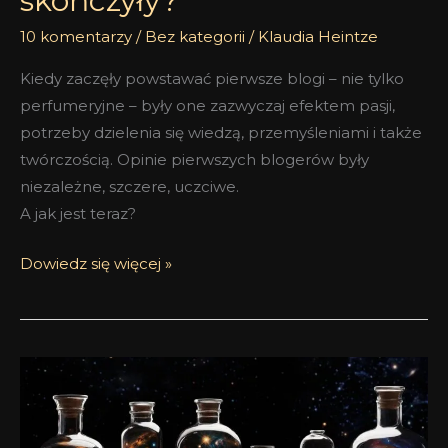
skończyły?
10 komentarzy
/
Bez kategorii
/
Klaudia Heintze
Kiedy zaczęły powstawać pierwsze blogi – nie tylko
perfumeryjne – były one zazwyczaj efektem pasji,
potrzeby dzielenia się wiedzą, przemyśleniami i także
twórczością. Opinie pierwszych blogerów były
niezależne, szczere, uczciwe.
A jak jest teraz?
Dowiedz się więcej »
Przełomowe
molekuły
w