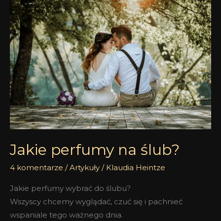
Jakie
perfumy
na
ślub?
Jakie perfumy na ślub?
4 komentarze
/
Artykuły
/
Klaudia Heintze
Jakie perfumy wybrać do ślubu?
Wszyscy chcemy wyglądać, czuć się i pachnieć
wspaniale tego ważnego dnia.