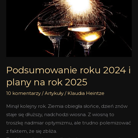
i
plany
na
rok
2025
Podsumowanie roku 2024 i
plany na rok 2025
10 komentarzy
/
Artykuły
/
Klaudia Heintze
Minął kolejny rok. Ziemia obiegła słońce, dzień znów
staje się dłuższy, nadchodzi wiosna. Z wiosną to
troszkę nadmiar optymizmu, ale trudno polemizować
z faktem, że się zbliża.