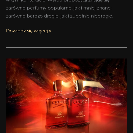
zarówno perfumy popularne, jak i mniej znane;
zarówno bardzo drogie, jak i zupełnie niedrogie.
Dowiedz się więcej »
Premiera
Centaurus
i
Delphinus
Amber
Universe
The
House
of