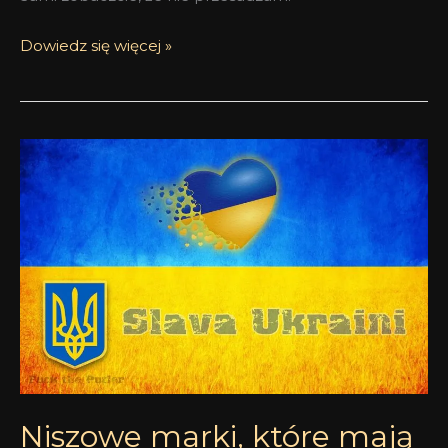
Dowiedz się więcej »
Niszowe
marki,
które
mają
powiązania
z
Rosją
Niszowe marki, które mają