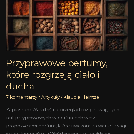
które
rozgrzeją
ciało
i
ducha
Przyprawowe perfumy,
które rozgrzeją ciało i
ducha
7 komentarzy
/
Artykuły
/
Klaudia Heintze
Zapraszam Was dziś na przegląd rozgrzewających
nut przyprawowych w perfumach wraz z
propozycjami perfum, które uważam za warte uwagi
w tym kontekście. Wśród propozycji znajdą się