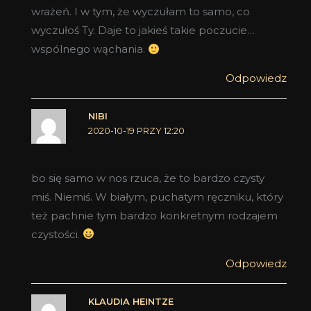
wrażeń. I w tym, że wyczułam to samo, co
wyczułoś Ty. Daje to jakieś takie poczucie…
wspólnego wąchania.
Odpowiedz
NIBI
2020-10-19 PRZY 12:20
bo się samo w nos rzuca, że to bardzo czysty
miś. Niemiś. W białym, puchatym ręczniku, który
też pachnie tym bardzo konkretnym rodzajem
czystości.
Odpowiedz
KLAUDIA HEINTZE