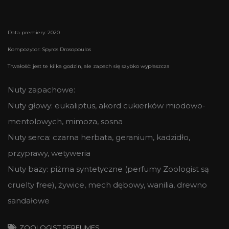
Data premiery: 2020
Kompozytor: Spyros Drosopoulos
Trwałość: jest te kilka godzin, ale zapach się szybko wypłaszcza
Nuty zapachowe:
Nuty głowy: eukaliptus, akord cukierków miodowo-
mentolowych, mimoza, sosna
Nuty serca: czarna herbata, geranium, kadzidło,
przyprawy, wetyweria
Nuty bazy: piżma syntetyczne (perfumy Zoologist są
cruelty free), żywice, mech dębowy, wanilia, drewno
sandałowe
ZOOLOGIST PERFUMES