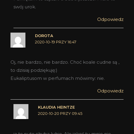
swój urok.
Odpowiedz
DOROTA
2020-10-19 PRZY 16:47
Oj, nie bardzo, nie bardzo. Choć koale cudne są ,
to dzisiaj podziękuję:)
Eukaliptusom w perfumach mówimy: nie.
Odpowiedz
KLAUDIA HEINTZE
2020-10-20 PRZY 09:45
ja tę nutę chyba lubię. Ale jakoś tu mnie nie