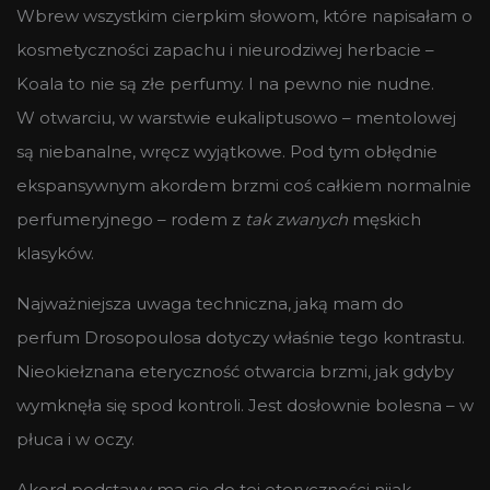
Wbrew wszystkim cierpkim słowom, które napisałam o
kosmetyczności zapachu i nieurodziwej herbacie –
Koala to nie są złe perfumy. I na pewno nie nudne.
W otwarciu, w warstwie eukaliptusowo – mentolowej
są niebanalne, wręcz wyjątkowe. Pod tym obłędnie
ekspansywnym akordem brzmi coś całkiem normalnie
perfumeryjnego – rodem z
tak zwanych
męskich
klasyków.
Najważniejsza uwaga techniczna, jaką mam do
perfum Drosopoulosa dotyczy właśnie tego kontrastu.
Nieokiełznana eteryczność otwarcia brzmi, jak gdyby
wymknęła się spod kontroli. Jest dosłownie bolesna – w
płuca i w oczy.
Akord podstawy ma się do tej eteryczności nijak.