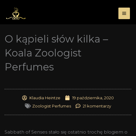
Przejdź
do
treści
O kąpieli słów kilka –
Koala Zoologist
Perfumes
Klaudia Heintze
19 października, 2020
Zoologist Perfumes
21 komentarzy
Sabbath of Senses stało się ostatnio trochę blogiem o