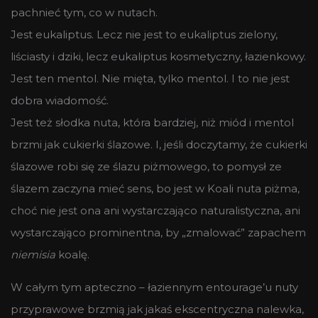
pachnieć tym, co w nutach.
Jest eukaliptus. Lecz nie jest to eukaliptus zielony,
liściasty i dziki, lecz eukaliptus kosmetyczny, łazienkowy.
Jest ten mentol. Nie mięta, tylko mentol. I to nie jest
dobra wiadomość.
Jest też słodka nuta, która bardziej, niż miód i mentol
brzmi jak cukierki ślazowe. I, jeśli doczytamy, że cukierki
ślazowe robi się ze ślazu piżmowego, to pomysł ze
ślazem zaczyna mieć sens, bo jest w Koali nuta piżma,
choć nie jest ona ani wystarczająco naturalistyczna, ani
wystarczająco prominentna, by „zmalować” zapachem
niemisia
koalę.
W całym tym apteczno – łaziennym entourage’u nuty
przyprawowe brzmią jak jakaś ekscentryczna nalewka,