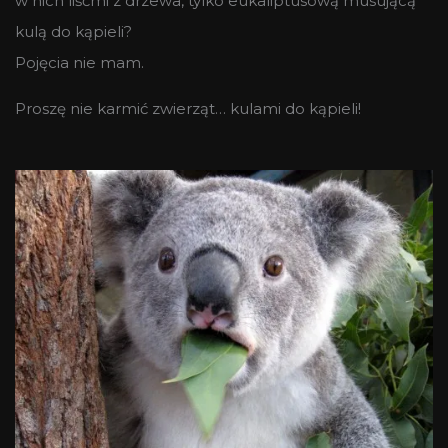
w nich liśćmi z drzewa, tylko eukaliptusową musującą
kulą do kąpieli?
Pojęcia nie mam.
Proszę nie karmić zwierząt… kulami do kąpieli!