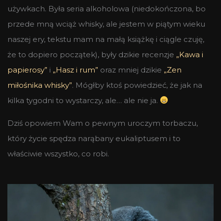
używkach. Była seria alkoholowa (niedokończona, bo
przede mną wciąż whisky, ale jestem w piątym wieku
naszej ery, tekstu mam na małą książkę i ciągle czuję,
że to dopiero początek), były dzikie recenzje
„Kawa i
papierosy”
i
„Hasz i rum”
oraz mniej dzikie
„Zen
miłośnika whisky”
. Mógłby ktoś powiedzieć, że jak na
kilka tygodni to wystarczy, ale… ale nie ja.
Dziś opowiem Wam o pewnym uroczym torbaczu,
który życie spędza narąbany eukaliptusem i to
właściwie wszystko, co robi.