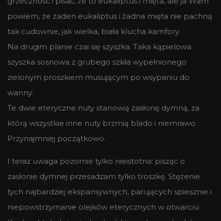
grzeczność i pisać, że to eukaliptus i mięta, ale ja Wam
powiem, że żaden eukaliptus i żadna mięta nie pachną
tak cudownie, jak wielka, biała klucha kamfory.
Na drugim planie czai się szyszka. Taka kąpielowa
szyszka sosnowa z grubego szkła wypełnionego
zielonym proszkiem musującym po wsypaniu do
wanny.
Te dwie eteryczne nuty stanowią zasłonę dymną, za
którą wszystkie inne nuty brzmią blado i niemrawo.
Przynajmniej początkowo.
I teraz uwaga pozornie tylko nieistotna: pisząc o
zasłonie dymnej przesadzam tylko troszkę. Stężenie
tych najbardziej ekspansywnych, parujących spiesznie i
niepowstrzymanie olejków eterycznych w otwarciu