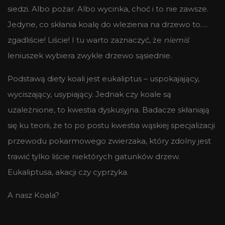
siedzi. Albo pożar. Albo wycinka, choć i to nie zawsze.
Jedyne, co skłania koalę do wlezienia na drzewo to….
zgadliście! Liście! I tu warto zaznaczyć, że
niemiś
leniuszek wybiera zwykle drzewo sąsiednie.
Podstawą diety koali jest eukaliptus – uspokajający,
wyciszający, usypiający. Jednak czy koale są
uzależnione, to kwestia dyskusyjna. Badacze skłaniają
się ku teorii, że to po postu kwestia wąskiej specjalizacji
przewodu pokarmowego zwierzaka, który zdolny jest
trawić tylko liście niektórych gatunków drzew.
Eukaliptusa, akacji czy cyprzyka.
A nasz Koala?