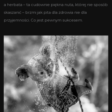
a herbata – ta cudownie piękna nuta, której nie sposób
skaszanić – brzmi jak pita dla zdrowia nie dla
przyjemności. Co jest pewnym sukcesem.