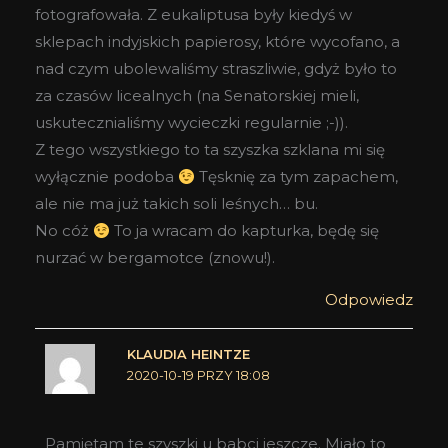
fotografowała. Z eukaliptusa były kiedyś w
sklepach indyjskich papierosy, które wycofano, a
nad czym ubolewaliśmy straszliwie, gdyż było to
za czasów licealnych (na Senatorskiej mieli,
uskutecznialiśmy wycieczki regularnie ;-)).
Z tego wszystkiego to ta szyszka szklana mi się
wyłącznie podoba
Tęsknię za tym zapachem,
ale nie ma już takich soli leśnych… bu.
No cóż
To ja wracam do kapturka, będę się
nurzać w bergamotce (znowu!).
Odpowiedz
KLAUDIA HEINTZE
2020-10-19 PRZY 18:08
Pamiętam te szyszki u babci jeszcze. Miało to