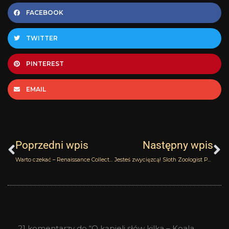
FACEBOOK
TWITTER
PINTEREST
EMAIL
Prev
N
Poprzedni wpis
Następny wpis
Warto czekać – Renaissance Collection Amouage
Jesteś zwycięzcą! Sloth Zoologist Perfumes
21 komentarzy do “O kąpieli słów kilka – Koala