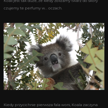
Koali jest tak duże, że kiedy zbliżamy twarz do skóry
czujemy te perfumy w… oczach.
Kiedy przycichnie pierwsza fala woni, Koala zaczyna