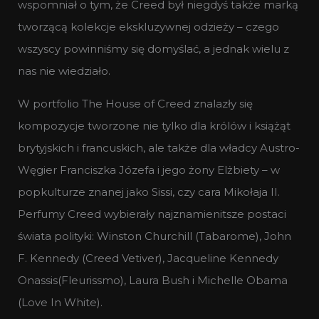
wspomniał o tym, że Creed był niegdyś także marką
tworzącą kolekcje ekskluzywnej odzieży – czego
wszyscy powinniśmy się domyślać, a jednak wielu z
nas nie wiedziało.
W portfolio The House of Creed znalazły się
kompozycje tworzone nie tylko dla królów i książąt
brytyjskich i francuskich, ale także dla władcy Austro-
Węgier Franciszka Józefa i jego żony Elżbiety – w
popkulturze znanej jako Sissi, czy cara Mikołaja II.
Perfumy Creed wybierały najznamienitsze postaci
świata polityki: Winston Churchill (Tabarome), John
F. Kennedy (Creed Vetiver), Jacqueline Kennedy
Onassis(Fleurissmo), Laura Bush i Michelle Obama
(Love In White).