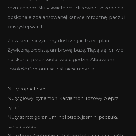
rozmachem. Nuty kwiatowe i drzewne ułożone na
doskonale zbalansowanej kanwie mrocznej paczuli i
puszystej wanilii.
Z czasem zaczynamy dostrzegać trzeci plan.
Żywiczną, złocistą, ambrową bazę. Tlącą się leniwie
na skórze przez wiele, wiele godzin. Albowiem
trwałość Centaurusa jest niesamowita.
Nuty zapachowe:
Nuty głowy: cynamon, kardamon, różowy pieprz,
tytoń
Nuty serca: geranium, heliotrop, jaśmin, paczula,
sandałowiec
Nuty bazy: Ambroksan, balsam tolu, benzoes, bób