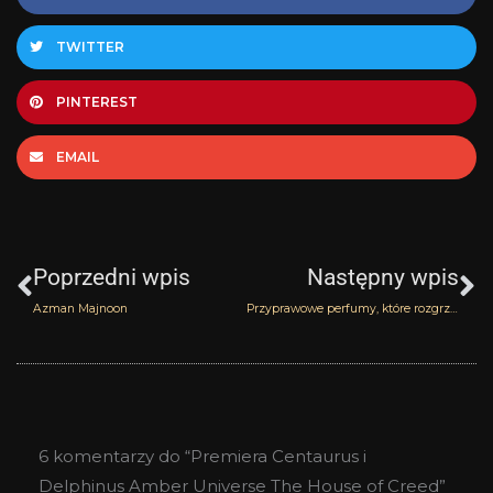
TWITTER
PINTEREST
EMAIL
Prev
N
Poprzedni wpis
Następny wpis
Azman Majnoon
Przyprawowe perfumy, które rozgrzeją ciało i ducha
6 komentarzy do “Premiera Centaurus i
Delphinus Amber Universe The House of Creed”