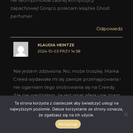
nie skomponował żadnej kompozycji
zapachowej! Gorąco polecam książke Ghost
perfumer.
Odpowiedz
KLAUDIA HEINTZE
2024-10-03 PRZY 14:58
Nie jestem zdziwiona. No, może troszkę. Marka
Creed wydawała mi się zawsze przehajpowana i
nie ogarniam tego snobowania się na Creedy.
Ale nie wiedziałam, że jest jakaś afera i nie znam
książki.Dziękuję Ci bardzo za polecenie jej, na
Ta strona korzysta z ciasteczek aby świadczyć usługi na
najwyższym poziomie. Dalsze korzystanie ze strony oznacza,
pewno poszukam. <3
że zgadzasz się na ich użycie.
Odpowiedz
Akceptuję