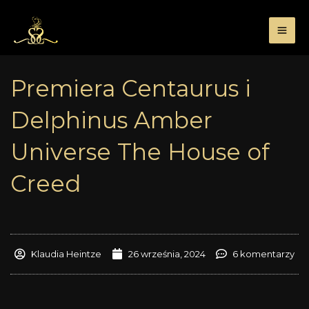
Przejdź
do
treści
Premiera Centaurus i
Delphinus Amber
Universe The House of
Creed
Klaudia Heintze
26 września, 2024
6 komentarzy