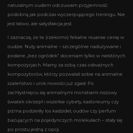
naturalnym oudem odczuwam przyjemność
podobną jak podczas wyczerpującego treningu. Nie
jest łatwo, ale satysfakcja jest.
I zaznaczę, że te (rzekomo) fekalne niuanse cenię w
oudzie. Nuty animalne – szczególnie nadużywane i
podane „bez ogródek” doceniam tylko w niektórych
kompozycjach. Mamy za sobą czas odważnych
kompozytorów, którzy pozwalali sobie na animalne
szaleństwo i urok nowości już zgasł. Po
zachłystnięciu się animalnymi monstrami niszowy
światek okrzepł i wszelkie cybety, kastoreumy czy
piżma podzieliły los kadzideł, oudów czy perfum
bazujących na pojedynczych molekułach – stały się
po prostu jedną z opcji.