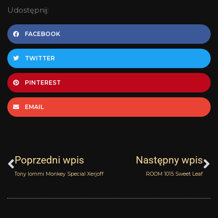
Udostępnij:
FACEBOOK
TWITTER
PINTEREST
EMAIL
Prev
N
Poprzedni wpis
Następny wpis
Tony Iommi Monkey Special Xerjoff
ROOM 1015 Sweet Leaf