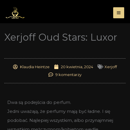
Przejdź
do
treści
Xerjoff Oud Stars: Luxor
Klaudia Heintze
20 kwietnia, 2024
Xerjoff
9 komentarzy
Dwa są podejścia do perfum.
Jedni uważają, że perfumy mają być ładne. I się
podobać. Najlepiej wszystkim, albo przynajmniej
wszystkim mężczyznom/kobietom wedle