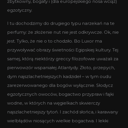
zbytkowny, bogaty i (dla europejskiego nosa wciąż)
egzotyczny.
I tu dochodzimy do drugiego typu narzekań na te
perfumy: że złożenie nut nie jest odkrywcze. Ok, nie
jest. Tylko, że nie o to chodziło. Bo Luxor ma
przywoływać obrazy świetności Egipskiej kultury. Tej
samej, którą niektórzy greccy filozofowie uważali za
pierwowzór wspaniałej Atlantydy. Złoto, przepych,
dym najszlachetniejszych kadzideł – w tym oudu
zarezerwowanego dla bogów wyłącznie. Słodycz
egzotycznych owoców, bogactwo przypraw i fajki
wodne, w których na węgielkach skwierczy
najszlachetniejszy tytoń. I zachód słońca, i karawany
wielbłądów niosących wielkie bogactwa. I lekki