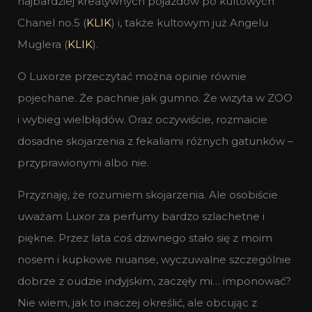
najbardziej kreatywnych pojazdów po kultowych
Chanel no.5 (
KLIK
) i, także kultowym już Angelu
Muglera (
KLIK
).
O Luxorze przeczytać można opinie równie
pojechane. Że pachnie jak gumno. Że wizyta w ZOO
i wybieg wielbłądów. Oraz oczywiście, rozmaicie
dosadne skojarzenia z fekaliami różnych gatunków –
przyprawionymi albo nie.
Przyznaję, że rozumiem skojarzenia. Ale osobiście
uważam Luxor za perfumy bardzo szlachetne i
piękne. Przez lata coś dziwnego stało się z moim
nosem i kupkowe niuanse, wyczuwalne szczególnie
dobrze z oudzie indyjskim, zaczęły mi… imponować?
Nie wiem, jak to inaczej określić, ale obcując z