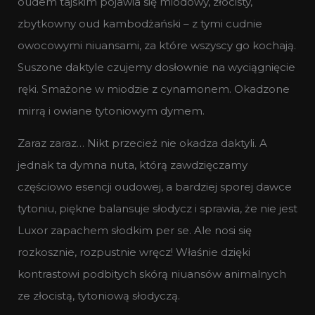
oudem tajskim pojawia się miodowy, złocisty,
zbytkowny oud kambodżański – z tymi cudnie
owocowymi niuansami, za które wszyscy go kochają.
Suszone daktyle czujemy dosłownie na wyciągnięcie
ręki. Smażone w miodzie z cynamonem. Okadzone
mirrą i owiane tytoniowym dymem.
Zaraz zaraz… Nikt przecież nie okadza daktyli. A
jednak ta dymna nuta, którą zawdzięczamy
częściowo esencji oudowej, a bardziej sporej dawce
tytoniu, piękne balansuje słodycz i sprawia, że nie jest
Luxor zapachem słodkim per se. Ale nosi się
rozkosznie, rozpustnie wręcz! Właśnie dzięki
kontrastowi podbitych skórą niuansów animalnych
ze złocistą, tytoniową słodyczą.