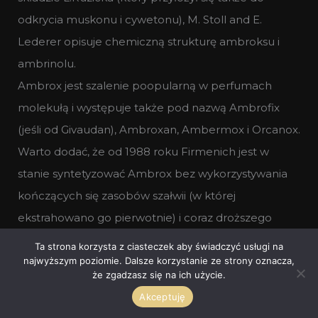
odkrycia muskonu i cywetonu), M. Stoll and E.
Lederer opisuje chemiczną strukturę ambroksu i
ambrinolu.
Ambrox jest szalenie poopularną w perfumach
molekułą i występuje także pod nazwą Ambrofix
(jeśli od Givaudan), Ambroxan, Ambermox i Orcanox.
Warto dodać, że od 1988 roku Firmenich jest w
stanie syntetyzować Ambrox bez wykorzystywania
kończących się zasobów szałwii (w której
ekstrahowano go pierwotnie) i coraz droższego
tytoniu.
Ta strona korzysta z ciasteczek aby świadczyć usługi na
A w 2016 roku (też) Firmenich wprowadza na rynek
najwyższym poziomie. Dalsze korzystanie ze strony oznacza,
że zgadzasz się na ich użycie.
Ambrox Super – jeszcze lepszy i jeszcze
Akceptuję
potężniejszy.