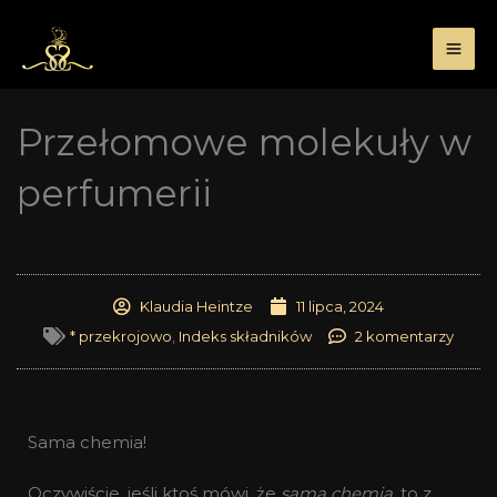
Przejdź
do
treści
Przełomowe molekuły w
perfumerii
Klaudia Heintze
11 lipca, 2024
* przekrojowo
,
Indeks składników
2 komentarzy
Sama chemia!
Oczywiście, jeśli ktoś mówi, że
sama chemia
, to z