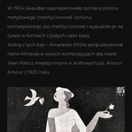
W 1924 Givaudan wypreperowało izomery jononu
metylowego (methyl ionone) i jononu
izometylowego (iso methyl ionone) i wypuściło je na
rynek w formach czystych i jako bazy.
Jedną z tych baz – Amarante (1924) spopularyzował
Henri Almeras w swoich kompozycjach dla marki
Jean Patou, między innymi w, kultowych już, Amour
Amour z 1925 roku.