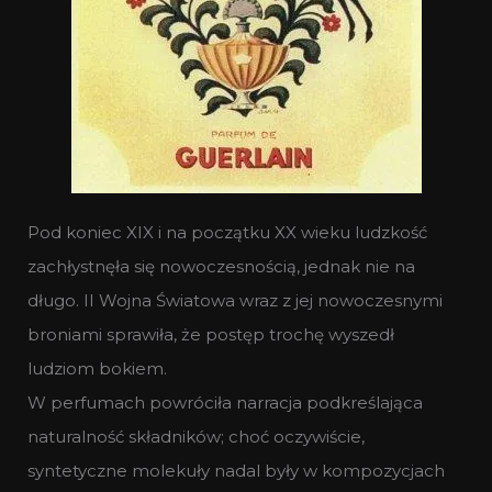
Pod koniec XIX i na początku XX wieku ludzkość
zachłystnęła się nowoczesnością, jednak nie na
długo. II Wojna Światowa wraz z jej nowoczesnymi
broniami sprawiła, że postęp trochę wyszedł
ludziom bokiem.
W perfumach powróciła narracja podkreślająca
naturalność składników; choć oczywiście,
syntetyczne molekuły nadal były w kompozycjach