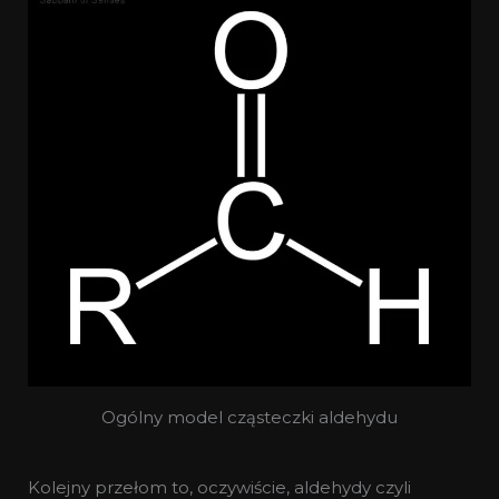
Ogólny model cząsteczki aldehydu
Kolejny przełom to, oczywiście, aldehydy czyli