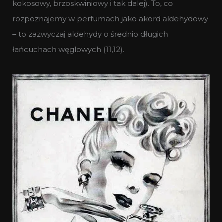
kokosowy, brzoskwiniowy i tak dalej). To, co
rozpoznajemy w perfumach jako akord aldehydowy
– to zazwyczaj aldehydy o średnio długich
łańcuchach węglowych (11,12).