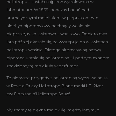
heliotropu – została najpierw wyizolowana w
laboratorium. W 1869, podczas badań nad
aromatycznymi molekułami w pieprzu odkryto
aldehyd piperonylowy pachnący wcale nie
pieprznie, tylko kwiatowo – waniliowo. Dopiero dwa
lata później okazało się, że występuje on w kwiatach
heliotropu właśnie. Dlatego alternatywną nazwą
piperonalu stała się heliotropina – i pod tym mianem
znajdziemy tę molekułę w perfumerii.
Te pierwsze przygody z heliotropiną wyczuwalne są
w Reve d’Or czy Heliotrope Blanc marki L.T. Piver
czy Floraison d’Heliotrope Sauzé.
My znamy tę piękną molekułę, między innymi, z