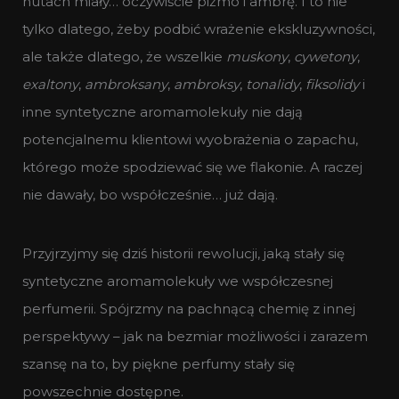
nutach miały… oczywiście piżmo i ambrę. I to nie
tylko dlatego, żeby podbić wrażenie ekskluzywności,
ale także dlatego, że wszelkie
muskony
,
cywetony
,
exaltony
,
ambroksany
,
ambroksy
,
tonalidy
,
fiksolidy
i
inne syntetyczne aromamolekuły nie dają
potencjalnemu klientowi wyobrażenia o zapachu,
którego może spodziewać się we flakonie. A raczej
nie dawały, bo współcześnie… już dają.
Przyjrzyjmy się dziś historii rewolucji, jaką stały się
syntetyczne aromamolekuły we współczesnej
perfumerii. Spójrzmy na pachnącą chemię z innej
perspektywy – jak na bezmiar możliwości i zarazem
szansę na to, by piękne perfumy stały się
powszechnie dostępne.