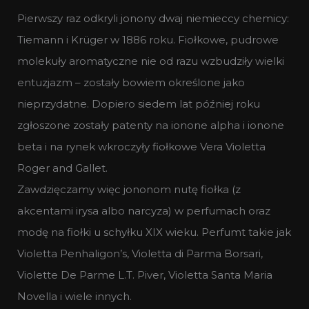
Pierwszy raz odkryli jonony dwaj niemieccy chemicy:
Tiemann i Krüger w 1886 roku. Fiołkowe, pudrowe
molekuły aromatyczne nie od razu wzbudziły wielki
entuzjazm – zostały bowiem określone jako
nieprzydatne. Dopiero siedem lat później roku
zgłoszone zostały patenty na ionone alpha i ionone
beta i na rynek wkroczyły fiołkowe Vera Violetta
Roger and Gallet.
Zawdzięczamy więc jononom nutę fiołka (z
akcentami irysa albo narcyza) w perfumach oraz
modę na fiołki u schyłku XIX wieku. Perfumt takie jak
Violetta Penhaligon’s, Violetta di Parma Borsari,
Violette De Parme L.T. Piver, Violetta Santa Maria
Novella i wiele innych.