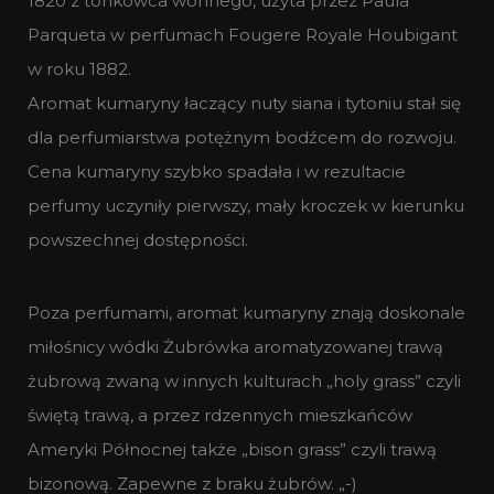
1820 z tonkowca wonnego, użyta przez Paula
Parqueta w perfumach Fougere Royale Houbigant
w roku 1882.
Aromat kumaryny łaczący nuty siana i tytoniu stał się
dla perfumiarstwa potężnym bodźcem do rozwoju.
Cena kumaryny szybko spadała i w rezultacie
perfumy uczyniły pierwszy, mały kroczek w kierunku
powszechnej dostępności.
Poza perfumami, aromat kumaryny znają doskonale
miłośnicy wódki Żubrówka aromatyzowanej trawą
żubrową zwaną w innych kulturach „holy grass” czyli
świętą trawą, a przez rdzennych mieszkańców
Ameryki Północnej także „bison grass” czyli trawą
bizonową. Zapewne z braku żubrów. „-)