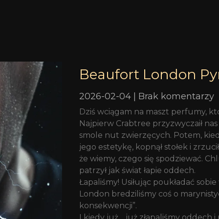
Beaufort London Py
2026-02-04
Brak komentarzy
Dziś wciągam na maszt perfumy, któ
Najpierw Crabtree przyzwyczaił nas
smole nut zwierzęcych. Potem, kie
jego estetykę, kopnął stołek i zrzuc
że wiemy, czego się spodziewać. C
patrzył jak świat łapie oddech.
Łapaliśmy! Usiłując poukładać sobie
London bredziliśmy coś o marynisty
konsekwencji”.
I kiedy już… już złapaliśmy oddech