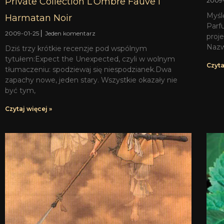
Private Collection L’Ombre Fauve i
2009
Myśl
Harmatan Noir
Parf
2009-01-25
Jeden komentarz
proj
Nazw
Dziś trzy krótkie recenzje pod wspólnym
tytułem:Expect the Unexpected, czyli w wolnym
Czyta
tłumaczeniu: spodziewaj się niespodzianek.Dwa
zapachy nowe, jeden stary. Wszystkie okazały nie
być tym,
Czytaj więcej »