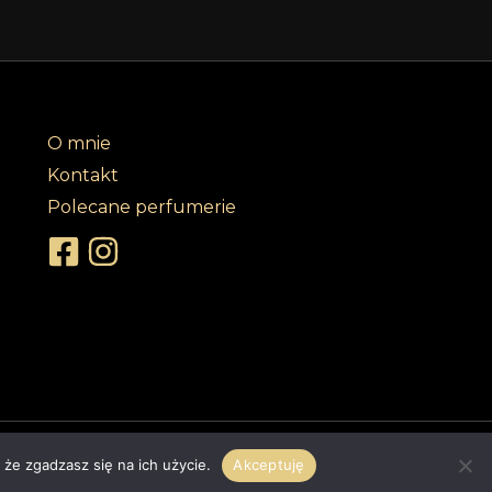
O mnie
Kontakt
Polecane perfumerie
klepy internetowe
 że zgadzasz się na ich użycie.
Akceptuję