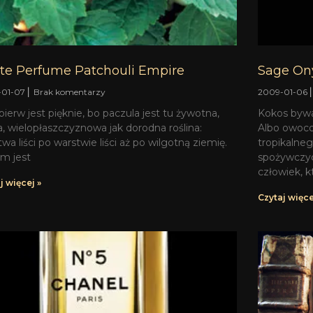
ate Perfume Patchouli Empire
Sage On
-01-07
Brak komentarzy
2009-01-06
jpierw jest pięknie, bo paczula jest tu żywotna,
Kokos bywa
a, wielopłaszczyznowa jak dorodna roślina:
Albo owoco
wa liści po warstwie liści aż po wilgotną ziemię.
tropikalneg
m jest
spożywczyc
człowiek, k
j więcej »
Czytaj więce