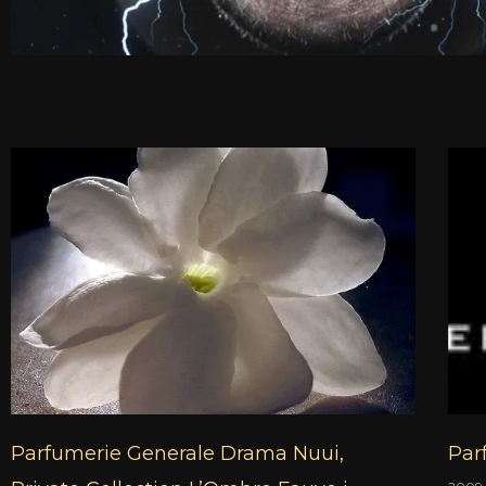
S
t
r
o
n
a
Parfumerie Generale Drama Nuui,
Par