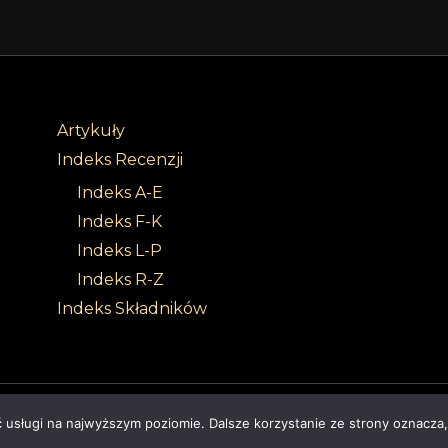
Artykuły
Indeks Recenzji
Indeks A-E
Indeks F-K
Indeks L-P
Indeks R-Z
Indeks Składników
Sabbath Of Senses |
Z dumą wspierane przez 4ec.eu - strony www i s
ć usługi na najwyższym poziomie. Dalsze korzystanie ze strony oznacza,