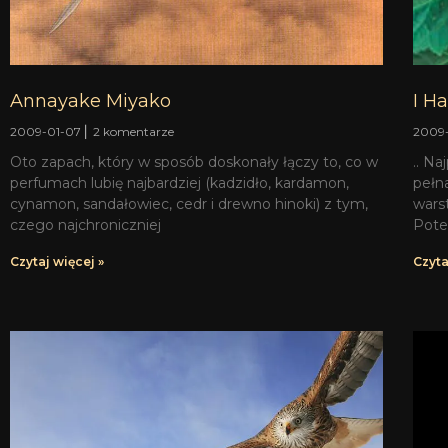
Annayake Miyako
I H
2009-01-07
2 komentarze
2009
Oto zapach, który w sposób doskonały łączy to, co w
.. Na
perfumach lubię najbardziej (kadzidło, kardamon,
pełn
cynamon, sandałowiec, cedr i drewno hinoki) z tym,
warst
czego najchroniczniej
Pote
Czytaj więcej »
Czyta