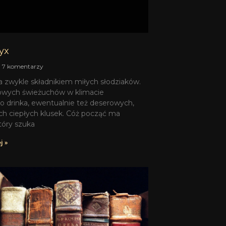
yx
7 komentarzy
 zwykle składnikiem miłych słodziaków.
wych świeżuchów w klimacie
o drinka, ewentualnie też deserowych,
h ciepłych klusek. Cóż począć ma
tóry szuka
j »