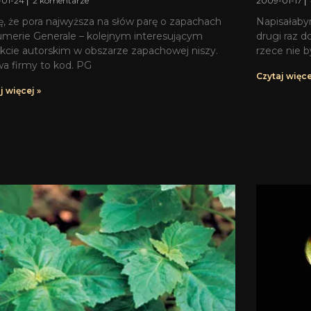
-01-24
2 komentarze
2009-01-17
ę, że pora najwyższa na słów parę o zapachach
Napisałaby
umerie Generale – kolejnym interesującym
drugi raz do
ekcie autorskim w obszarze zapachowej niszy.
rzece nie 
a firmy to kod. PG
Czytaj więce
j więcej »