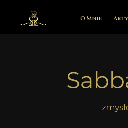
Przejdź
do
O Mnie
Art
treści
Sabb
zmysł