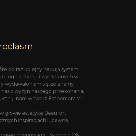
roclasm
re po raz kolejny hakują system.
 do ognia, dymu i wytaplanych w
dy wydawało nam się, że znamy
ił nas z wyżyn naszego przekonania,
hlustnął nam w twarz Fathomem V i
 w głowie estetykę Beaufort
cznych inspiracjach i „pewnej
 i prawie równowagę… wchodzi ON.