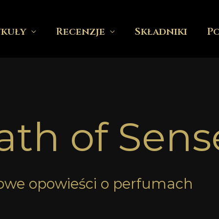
ykuły
Recenzje
Składniki
P
ath of Sens
owe opowieści o perfumach