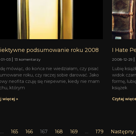
iektywne podsumowanie roku 2008
I Hate P
-01-03
13 komentarzy
2008-12-29
dę mówiąc, do końca nie wiedziałam, czy pisać
Lubię książk
umowanie roku, czy raczej sobie darować. Jako
widok czarn
owy neofita czuję się niepewnie, kiedy nie mam
formę, lubi
chu, którym
książek
j więcej »
Czytaj więce
…
165
166
167
168
169
…
179
Następny 