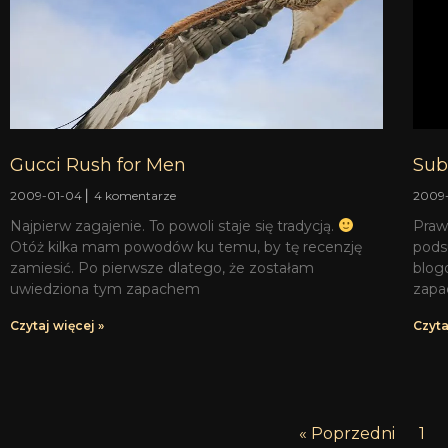
Gucci Rush for Men
Sub
2009-01-04
4 komentarze
2009
Najpierw zagajenie. To powoli staje się tradycją.
Praw
Otóż kilka mam powodów ku temu, by tę recenzję
pods
zamiesić. Po pierwsze dlatego, że zostałam
blog
uwiedziona tym zapachem
zapa
Czytaj więcej »
Czyta
« Poprzedni
1