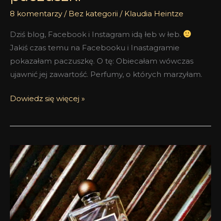
8 komentarzy
/
Bez kategorii
/
Klaudia Heintze
Dziś blog, Facebook i Instagram idą łeb w łeb.
Jakiś czas temu na Facebooku i Inastagramie
pokazałam paczuszkę. O tę: Obiecałam wówczas
ujawnić jej zawartość. Perfumy, o których marzyłam.
Dowiedz się więcej »
Pachnieć
jak
sierota
–
L’Orpheline
Serge