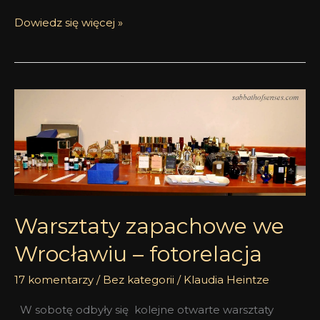
Dowiedz się więcej »
Warsztaty
zapachowe
we
Wrocławiu
–
fotorelacja
Warsztaty zapachowe we
Wrocławiu – fotorelacja
17 komentarzy
/
Bez kategorii
/
Klaudia Heintze
W sobotę odbyły się kolejne otwarte warsztaty