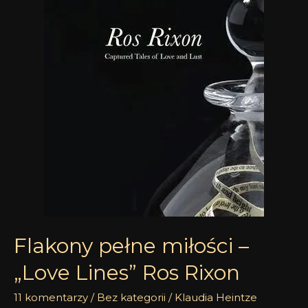
Flakony
pełne
miłości
–
„Love
Lines”
Ros
Rixon
Flakony pełne miłości –
„Love Lines” Ros Rixon
11 komentarzy
/
Bez kategorii
/
Klaudia Heintze