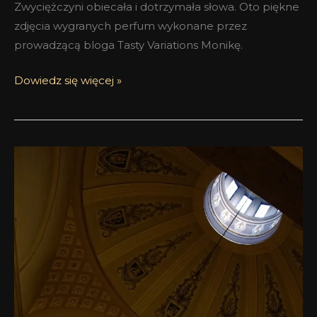
Zwyciężczyni obiecała i dotrzymała słowa. Oto piękne
zdjęcia wygranych perfum wykonane przez
prowadzącą bloga Tasty Variations Monikę.
Dowiedz się więcej »
Fotorelacja
z
warsztatów
8
marca