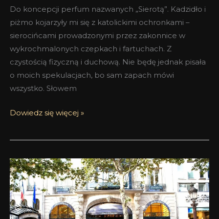
Do koncepcji perfum nazwanych „Sierotą”. Kadzidło i
piżmo kojarzyły mi się z katolickimi ochronkami –
sierocińcami prowadzonymi przez zakonnice w
wykrochmalonych czepkach i fartuchach. Z
czystością fizyczną i duchową. Nie będę jednak pisała
o moich spekulacjach, bo sam zapach mówi
wszystko. Słowem
Dowiedz się więcej »
Pachnący
Paryż
–
Paryż
olśniewa