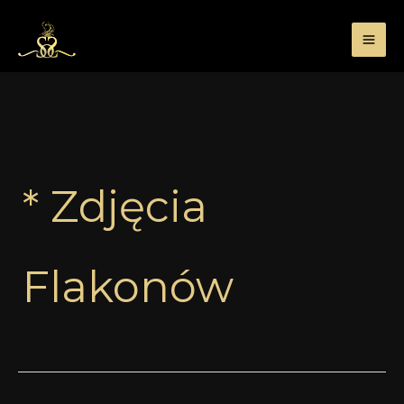
Przejdź
do
treści
* Zdjęcia
Flakonów