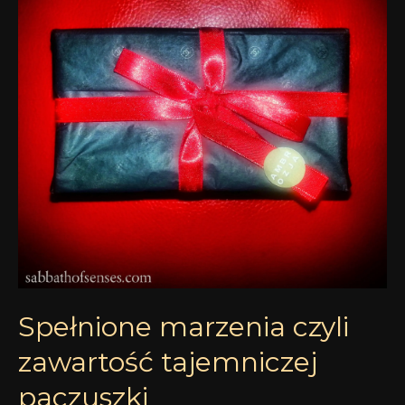
zawartość
tajemniczej
paczuszki
Spełnione marzenia czyli
zawartość tajemniczej
paczuszki