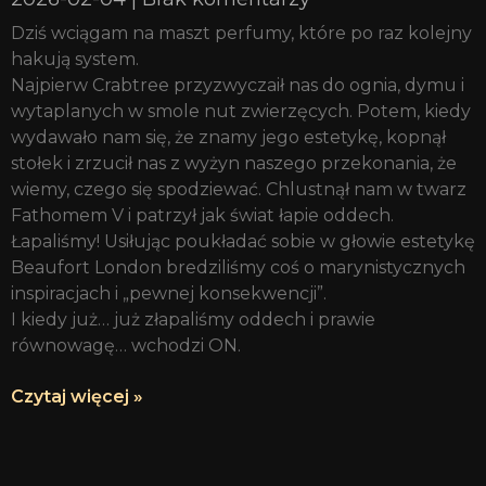
Dziś wciągam na maszt perfumy, które po raz kolejny
hakują system.
Najpierw Crabtree przyzwyczaił nas do ognia, dymu i
wytaplanych w smole nut zwierzęcych. Potem, kiedy
wydawało nam się, że znamy jego estetykę, kopnął
stołek i zrzucił nas z wyżyn naszego przekonania, że
wiemy, czego się spodziewać. Chlustnął nam w twarz
Fathomem V i patrzył jak świat łapie oddech.
Łapaliśmy! Usiłując poukładać sobie w głowie estetykę
Beaufort London bredziliśmy coś o marynistycznych
inspiracjach i „pewnej konsekwencji”.
I kiedy już… już złapaliśmy oddech i prawie
równowagę… wchodzi ON.
Czytaj więcej »