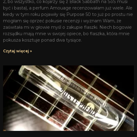
2, bo wszystko, co kojarzy się z Black Sabbath na SoS musi
być i basta), a perfum Amouage recenzowałam już wiele. Ale
kiedy w tym roku pojawiły się Purpose 50 to już po prostu nie
mogłam się oprzeć pokusie recenzji i wyznam Wam, że
zaświtała mi w głowie myśl o zakupie flaszki. Niech bogowie
rozsądku mają mnie w swojej opiece, bo flaszka, która mnie
pokusza kosztuje ponad dwa tysiące.
Czytaj więcej »