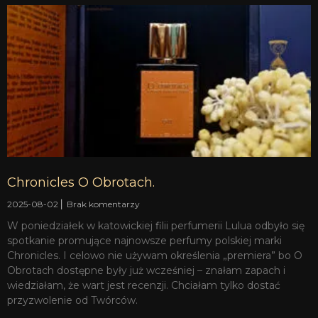
S
S
S
S
S
S
t
t
t
t
t
t
r
r
r
r
r
r
o
o
o
o
o
o
n
n
n
n
n
n
a
a
a
a
a
a
Chronicles O Obrotach.
2025-08-02
Brak komentarzy
W poniedziałek w katowickiej filii perfumerii Lulua odbyło się
spotkanie promujące najnowsze perfumy polskiej marki
Chronicles. I celowo nie używam określenia „premiera” bo O
Obrotach dostępne były już wcześniej – znałam zapach i
wiedziałam, że wart jest recenzji. Chciałam tylko dostać
przyzwolenie od Twórców.