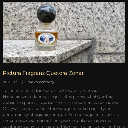
Pictura Fragrans Quetora Zohar
2025-07-16
Brak komentarzy
To jedno z tych dzieł sztuki, o których się mówi.
Niekoniecznie dobrze, ale jeśli ktoś przewąchał Quetora
Zohar, to spore są szanse, że o nich wspomni w rozmowie.
Oczywiście pula osób, które w ogóle zetkną się z tymi
perfumami jest ograniczona, bo Pictura Fragrans to jednak
mocno niszowa marka. I, oczywiście, pula rozmówców
zainteresowanych tematem także jest ograniczona, bo to nie