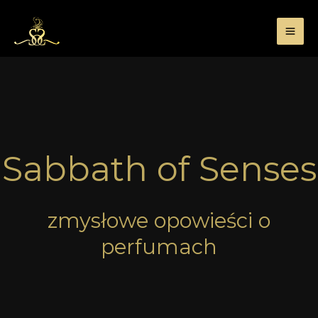
Przejdź
do
treści
Sabbath of Senses
zmysłowe opowieści o
perfumach