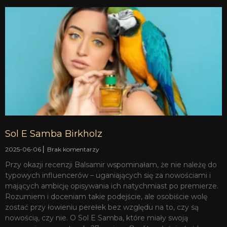
Sol E Samba Birkholz
2025-06-06
Brak komentarzy
Przy okazji recenzji Balsamir wspominałam, że nie należę do
typowych influencerów – uganiających się za nowościami i
mających ambicję opisywania ich natychmiast po premierze.
Rozumiem i doceniam takie podejście, ale osobiście wolę
zostać przy łowieniu perełek bez względu na to, czy są
nowością, czy nie. O Sol E Samba, które miały swoją