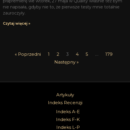
prapremierę we wtorek, 27 maja w Quality właśnie też bym
nie napisała, gdyby nie to, że pierwsze testy mnie totalnie
zauroczyły.
Czytaj więcej »
« Poprzedni
1
2
3
4
5
…
179
Następny »
Artykuły
Indeks Recenzji
Indeks A-E
Indeks F-K
Indeks L-P