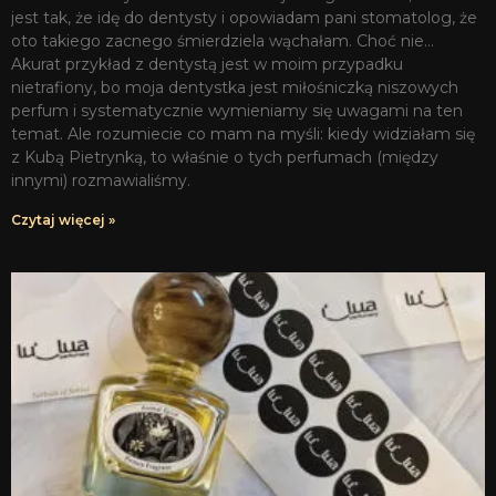
jest tak, że idę do dentysty i opowiadam pani stomatolog, że
oto takiego zacnego śmierdziela wąchałam. Choć nie…
Akurat przykład z dentystą jest w moim przypadku
nietrafiony, bo moja dentystka jest miłośniczką niszowych
perfum i systematycznie wymieniamy się uwagami na ten
temat. Ale rozumiecie co mam na myśli: kiedy widziałam się
z Kubą Pietrynką, to właśnie o tych perfumach (między
innymi) rozmawialiśmy.
Czytaj więcej »