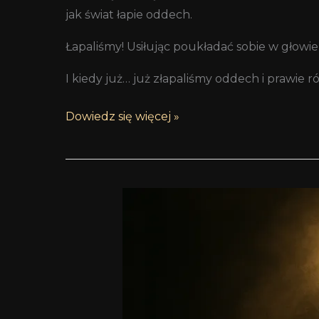
jak świat łapie oddech.
Łapaliśmy! Usiłując poukładać sobie w głowi
I kiedy już… już złapaliśmy oddech i prawi
Dowiedz się więcej »
Guerrilla
Marketing
–
partyzantka
na
usługach