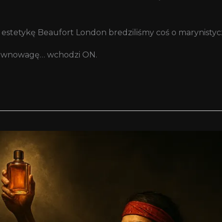
e estetykę Beaufort London bredziliśmy coś o marynistyc
e równowagę… wchodzi ON.