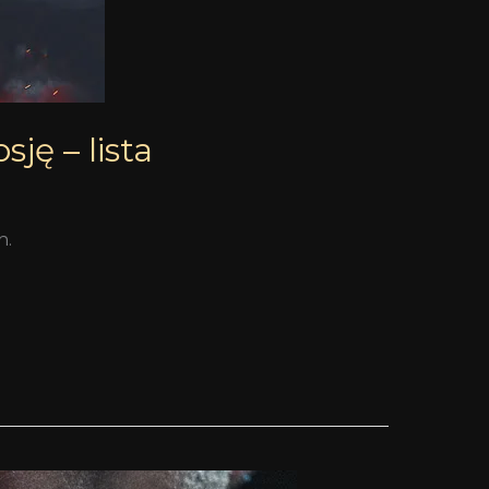
sję – lista
h.