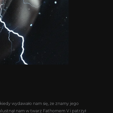
 kiedy wydawało nam się, że znamy jego
Chlustnął nam w twarz Fathomem V i patrzył