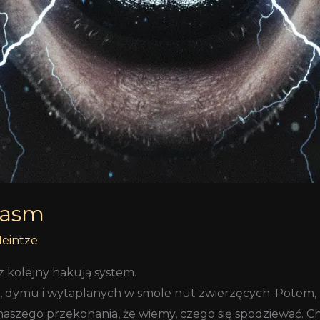
lasm
Heintze
z kolejny hakują system.
a, dymu i wytaplanych w smole nut zwierzęcych. Potem,
yn naszego przekonania, że wiemy, czego się spodziewać. 