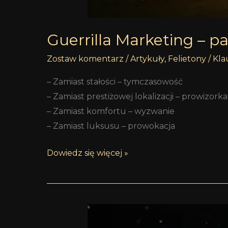
Guerrilla Marketing – p
Zostaw komentarz
/
Artykuły
,
Felietony
/
Kla
– Zamiast stałości – tymczasowość
– Zamiast prestiżowej lokalizacji – prowizorka
– Zamiast komfortu – wyzwanie
– Zamiast luksusu – prowokacja
Dowiedz się więcej »
najlepsze
perfumy