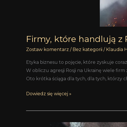
Rosję
–
lista
Firmy, które handlują z R
Zostaw komentarz
/
Bez kategorii
/
Klaudia 
Etyka biznesu to pojęcie, które zyskuje co
W obliczu agresji Rosji na Ukrainę wiele fir
Oto krótka ściąga dla tych, dla tych, któr
Dowiedz się więcej »
Beaufort