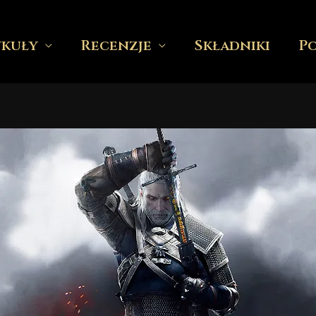
ykuły
Recenzje
Składniki
P