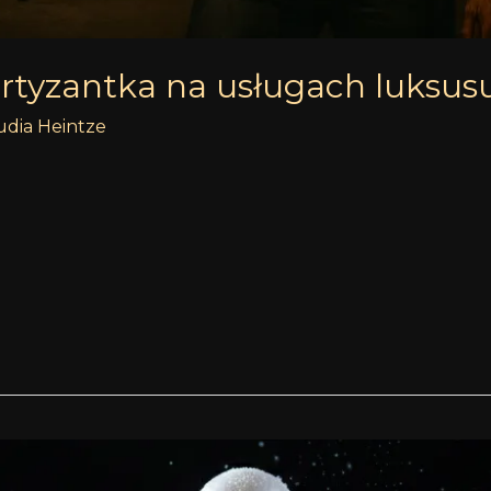
artyzantka na usługach luksus
udia Heintze