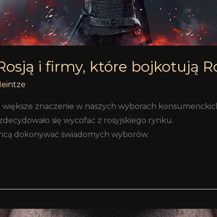
osją i firmy, które bojkotują Ro
Heintze
raz większe znaczenie w naszych wyborach konsumenckic
m zdecydowało się wycofać z rosyjskiego rynku.
zy chcą dokonywać świadomych wyborów.