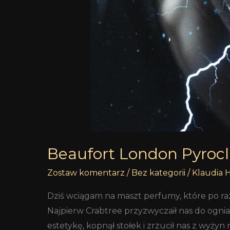
Beaufort London Pyroc
Zostaw komentarz
/
Bez kategorii
/
Klaudia 
Dziś wciągam na maszt perfumy, które po ra
Najpierw Crabtree przyzwyczaił nas do ogni
estetykę, kopnął stołek i zrzucił nas z wyż