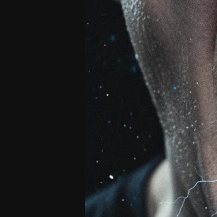
London
Pyroclasm