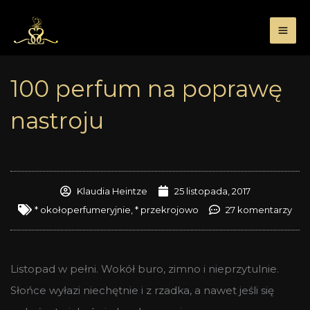
Przejdź
do
treści
100 perfum na poprawę
nastroju
Klaudia Heintze
25 listopada, 2017
* okołoperfumeryjnie
,
* przekrojowo
27 komentarzy
Listopad w pełni. Wokół buro, zimno i nieprzytulnie.
Słońce wyłazi niechętnie i z rzadka, a nawet jeśli się