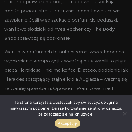
stricte poprawiała humor, ale na pewno uspokaja,
obniża poziom stresu, rozluźnia i dodatkowo ułatwia
zasypianie. Jeśli więc szukacie perfum do poduszki,
waniliowe słodziaki od
Yves Rocher
czy
The Body
Shop
sprawdzą się doskonale.
Wanilia w perfumach to nuta nieomal wszechobecna –
wymienianie kompozycji z wyraźną nutą wanilii to piąta
praca Heraklesa – nie ma końca. Dlatego, podobnie jak
Herakles sprzątający stajnie króla Augiasza – wezmę się
za wanilię sposobem. Opowiem Wam o waniliach
niebanalnych albo przynajmniej za niebanalne
Ta strona korzysta z ciasteczek aby świadczyć usługi na
uznawanych.
najwyższym poziomie. Dalsze korzystanie ze strony oznacza,
że zgadzasz się na ich użycie.
Akceptuję