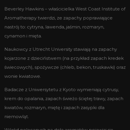
Beverley Hawkins – właścicielka West Coast Institute of
Aromatherapy twierdzi, ze zapachy poprawiające
nastrój to: cytryna, lawenda, jaśmin, rozmaryn,
cynamon i mięta.
Naukowcy z Utrecht University stawiają na zapachy
kojarzone z dzieciństwem (na przykład zapach kredek
świecowych), spożywcze (chleb, bekon, truskawki) oraz
wonie kwiatowe.
Badacze z Uniwersytetu z Kyoto wymieniają cytrusy,
krem do opalania, zapach świeżo ściętej trawy, zapach
kwiatów, rozmaryn, miętę i zapach zasypki dla
niemowląt.
Wśród polecanych na doła aromatów pojawiaj się