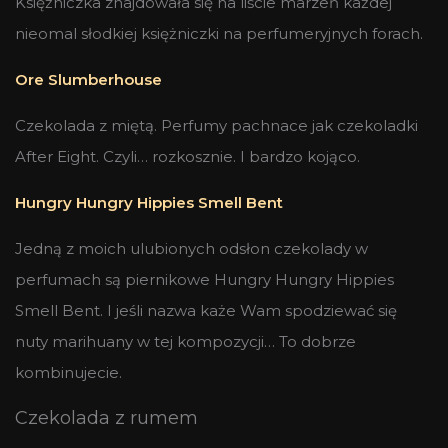
Księżniczka znajdowała się na liście marzeń każdej
nieomal słodkiej księżniczki na perfumeryjnych forach.
Ore Slumberhouse
Czekolada z miętą. Perfumy pachnace jak czekoladki
After Eight. Czyli… rozkosznie. I bardzo kojąco.
Hungry Hungry Hippies Smell Bent
Jedną z moich ulubionych odsłon czekolady w
perfumach są piernikowe Hungry Hungry Hippies
Smell Bent. I jeśli nazwa każe Wam spodziewać się
nuty marihuany w tej kompozycji… To dobrze
kombinujecie.
Czekolada z rumem